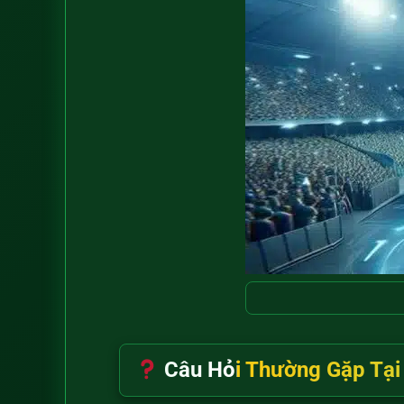
Câu Hỏi Thường Gặp Tại