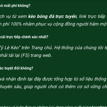
 có mất phí không?
ịch vụ từ xem
kèo bóng đá trực tuyến
, link trực tiế
n phí 100% nhằm phục vụ cộng đồng người hâm mộ 
ái trực tiếp chính xác nhất?
Tỷ Lệ Kèo” trên Trang chủ. Hệ thống của chúng tôi 
i tải lại (F5) trang web.
xác tuyệt đối không?
và nhận định tại đây được tổng hợp từ số liệu thống 
huyên sâu, giúp người chơi có thêm cơ sở vững ch