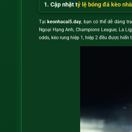
1. Cập nhật tỷ lệ bóng đá kèo nhà
Tại
keonhacai5.day
, bạn có thể dễ dàng tr
Ngoại Hạng Anh, Champions League, La Liga,
odds, kèo rung hiệp 1, hiệp 2 đều được hiển t