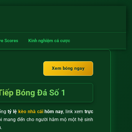
ve Scores
Kinh nghiệm cá cược
Xem bóng ngay
Tiếp Bóng Đá Số 1
hống
tỷ lệ
kèo nhà cái
hôm nay
, link xem
trực
tôi mang đến cho người hâm mộ một hệ sinh
.