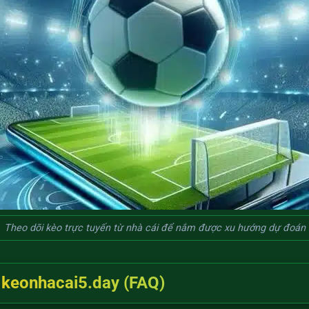
Theo dõi kèo trực tuyến từ nhà cái để nắm được xu hướng dự đoán
 keonhacai5.day (FAQ)