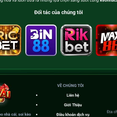
ăng hoa và luôn đưa ra những lựa chọn sáng suốt cùng
keonhaca
Đối tác của chúng tôi
VỀ CHÚNG TÔI
Liên hệ
Giới Thiệu
Địa c
èo nhà cái
,
soi kèo
Điều khoản dịch vụ