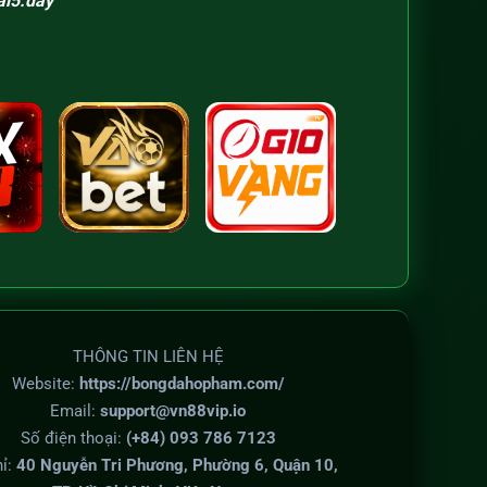
i5.day
THÔNG TIN LIÊN HỆ
Website:
https://bongdahopham.com/
Email:
support@vn88vip.io
Số điện thoại:
(+84) 093 786 7123
hỉ:
40 Nguyễn Tri Phương, Phường 6, Quận 10,