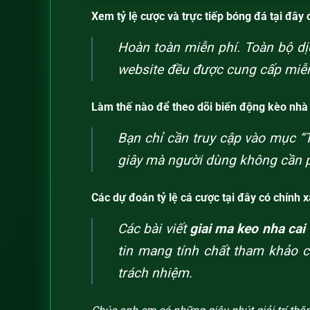
Xem tỷ lệ cược và trực tiếp bóng đá tại đây
Hoàn toàn miễn phí. Toàn bộ d
website đều được cung cấp miễ
Làm thế nào để theo dõi biến động kèo nhà c
Bạn chỉ cần truy cập vào mục “
giây mà người dùng không cần phả
Các dự đoán tỷ lệ cá cược tại đây có chính 
Các bài viết
giai ma keo nha cai
tin mang tính chất tham khảo c
trách nhiệm.