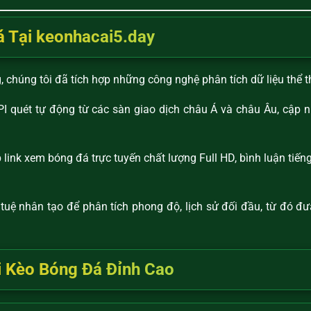
á Tại keonhacai5.day
 chúng tôi đã tích hợp những công nghệ phân tích dữ liệu thể t
I quét tự động từ các sàn giao dịch châu Á và châu Âu, cập 
link xem bóng đá trực tuyến chất lượng Full HD, bình luận tiế
tuệ nhân tạo để phân tích phong độ, lịch sử đối đầu, từ đó đưa
oi Kèo Bóng Đá Đỉnh Cao