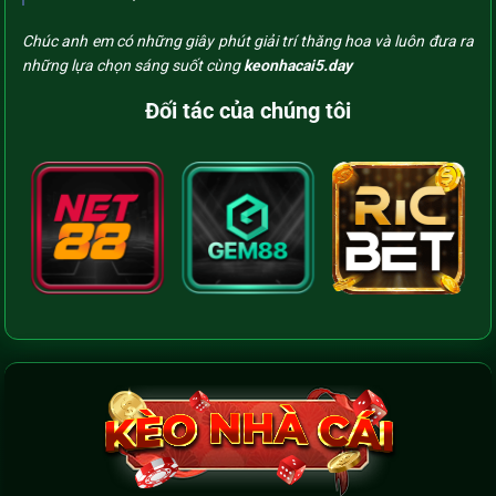
Chúc anh em có những giây phút giải trí thăng hoa và luôn đưa ra
những lựa chọn sáng suốt cùng
keonhacai5.day
Đối tác của chúng tôi