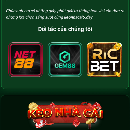
Chúc anh em có những giây phút giải trí thăng hoa và luôn đưa ra
những lựa chọn sáng suốt cùng
keonhacai5.day
Đối tác của chúng tôi