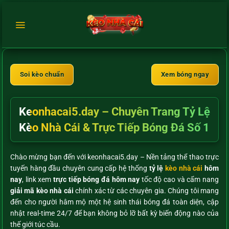
Chuyển
đến
×
nội
dung
Soi kèo chuẩn
Xem bóng ngay
Keonhacai5.day – Chuyên Trang Tỷ Lệ
Kèo Nhà Cái & Trực Tiếp Bóng Đá Số 1
Chào mừng bạn đến với keonhacai5.day – Nền tảng thể thao trực
tuyến hàng đầu chuyên cung cấp hệ thống
tỷ lệ
kèo nhà cái
hôm
nay
, link xem
trực tiếp bóng đá hôm nay
tốc độ cao và cẩm nang
giải mã kèo nhà cái
chính xác từ các chuyên gia. Chúng tôi mang
đến cho người hâm mộ một hệ sinh thái bóng đá toàn diện, cập
nhật real-time 24/7 để bạn không bỏ lỡ bất kỳ biến động nào của
thế giới túc cầu.