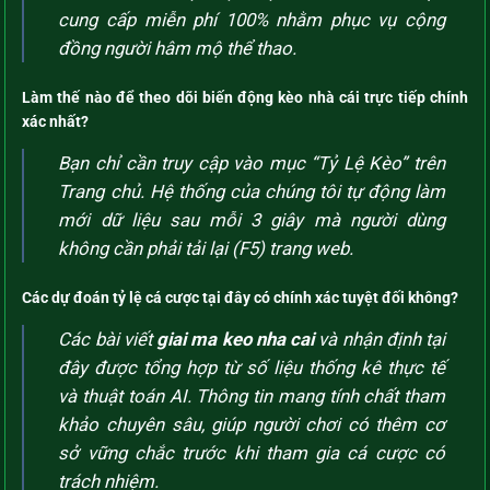
cung cấp miễn phí 100% nhằm phục vụ cộng
đồng người hâm mộ thể thao.
Làm thế nào để theo dõi biến động kèo nhà cái trực tiếp chính
xác nhất?
Bạn chỉ cần truy cập vào mục “Tỷ Lệ Kèo” trên
Trang chủ. Hệ thống của chúng tôi tự động làm
mới dữ liệu sau mỗi 3 giây mà người dùng
không cần phải tải lại (F5) trang web.
Các dự đoán tỷ lệ cá cược tại đây có chính xác tuyệt đối không?
Các bài viết
giai ma keo nha cai
và nhận định tại
đây được tổng hợp từ số liệu thống kê thực tế
và thuật toán AI. Thông tin mang tính chất tham
khảo chuyên sâu, giúp người chơi có thêm cơ
sở vững chắc trước khi tham gia cá cược có
trách nhiệm.