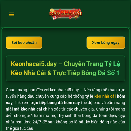
Chuyển
đến
×
nội
dung
Soi kèo chuẩn
Xem bóng ngay
Keonhacai5.day – Chuyên Trang Tỷ Lệ
Kèo Nhà Cái & Trực Tiếp Bóng Đá Số 1
Chào mừng bạn đến với keonhacai5.day – Nền tảng thể thao trực
tuyến hàng đầu chuyên cung cấp hệ thống
tỷ lệ
kèo nhà cái
hôm
nay
, link xem
trực tiếp bóng đá hôm nay
tốc độ cao và cẩm nang
giải mã kèo nhà cái
chính xác từ các chuyên gia. Chúng tôi mang
đến cho người hâm mộ một hệ sinh thái bóng đá toàn diện, cập
nhật real-time 24/7 để bạn không bỏ lỡ bất kỳ biến động nào của
thế giới túc cầu.