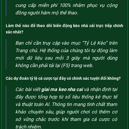
cung cấp miễn phí 100% nhằm phục vụ cộng
đồng người hâm mộ thể thao.
Làm thế nào để theo dõi biến động kèo nhà cái trực tiếp chính
xác nhất?
Bạn chỉ cần truy cập vào mục “Tỷ Lệ Kèo” trên
Trang chủ. Hệ thống của chúng tôi tự động làm
mới dữ liệu sau mỗi 3 giây mà người dùng
không cần phải tải lại (F5) trang web.
Các dự đoán tỷ lệ cá cược tại đây có chính xác tuyệt đối không?
Các bài viết
giai ma keo nha cai
và nhận định tại
đây được tổng hợp từ số liệu thống kê thực tế
và thuật toán AI. Thông tin mang tính chất tham
khảo chuyên sâu, giúp người chơi có thêm cơ
sở vững chắc trước khi tham gia cá cược có
trách nhiệm.