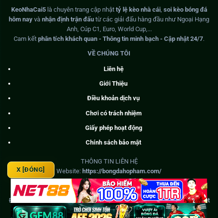
KeoNhaCai5
là chuyên trang cập nhật
tỷ lệ kèo nhà cái
,
soi kèo bóng đá
hôm nay
và
nhận định trận đấu
từ các giải đấu hàng đầu như Ngoại Hạng
Anh, Cúp C1, Euro, World Cup,...
Cam kết
phân tích khách quan - Thông tin minh bạch - Cập nhật 24/7
.
VỀ CHÚNG TÔI
Liên hệ
Giới Thiệu
Điều khoản dịch vụ
Chơi có trách nhiệm
Giấy phép hoạt động
Chính sách bảo mật
THÔNG TIN LIÊN HỆ
X [ĐÓNG]
Website:
https://bongdahopham.com/
Email:
support@vn88vip.io
Số điện thoại:
(+84) 093 786 7123
Địa chỉ:
40 Nguyễn Tri Phương, Phường 6, Quận 10, TP. Hồ Chí Minh, Việt
Nam