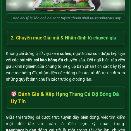
Theo dõi tỷ lệ kèo nhà cái trực tuyến chuẩn nhất tại keonhacai5.day
2. Chuyên mục Giải mã & Nhận định từ chuyên gia
Không chỉ dừng lại ở việc xem số liệu, người chơi còn được tiếp cận
với các bài viết
soi kèo bóng đá
chuyên sâu. Đội ngũ biên tập viên
giàu kinh nghiệm của chúng tôi sẽ giúp bạn phân tích các bẫy tỷ lệ
cá cược bóng đá, nhận diện các dòng tiền ảo, từ đó tự tin đưa ra
những quyết định chuẩn xác trước giờ bóng lăn.
Đánh Giá & Xếp Hạng Trang Cá Độ Bóng Đá
Uy Tín
Giữa thị trường cá cược trực tuyến đầy biến động, việc tìm kiếm
một đối tác an toàn là điều cực kỳ quan trọng.
K
eonhacai5.day
đóng vai trò là một trọng tài độc lập, chuyên