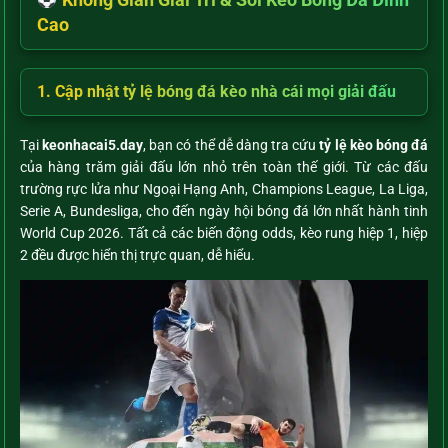
Cao
1. Cập nhật tỷ lệ bóng đá kèo nhà cái mọi giải đấu
Tại
keonhacai5.day
, bạn có thể dễ dàng tra cứu
tỷ lệ kèo bóng đá
của hàng trăm giải đấu lớn nhỏ trên toàn thế giới. Từ các đấu
trường rực lửa như Ngoại Hạng Anh, Champions League, La Liga,
Serie A, Bundesliga, cho đến ngày hội bóng đá lớn nhất hành tinh
World Cup 2026. Tất cả các biến động odds, kèo rung hiệp 1, hiệp
2 đều được hiển thị trực quan, dễ hiểu.