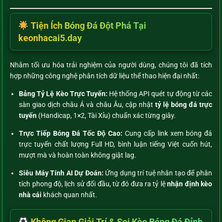
Tiện Ích Bóng Đá Đột Phá Tại
keonhacai5.day
Nhằm tối ưu hóa trải nghiệm của người dùng, chúng tôi đã tích
hợp những công nghệ phân tích dữ liệu thể thao hiện đại nhất:
Bảng Tỷ Lệ Kèo Trực Tuyến:
Hệ thống API quét tự động từ các
sàn giao dịch châu Á và châu Âu, cập nhật
tỷ lệ bóng đá trực
tuyến
(Handicap, 1×2, Tài Xỉu) chuẩn xác từng giây.
Trực Tiếp Bóng Đá Tốc Độ Cao:
Cung cấp link xem bóng đá
trực tuyến chất lượng Full HD, bình luận tiếng Việt cuốn hút,
mượt mà và hoàn toàn không giật lag.
Siêu Máy Tính AI Dự Đoán:
Ứng dụng trí tuệ nhân tạo để phân
tích phong độ, lịch sử đối đầu, từ đó đưa ra tỷ lệ
nhận định kèo
nhà cái
khách quan nhất.
Không Gian Giải Trí & Soi Kèo Bóng Đá Đỉnh