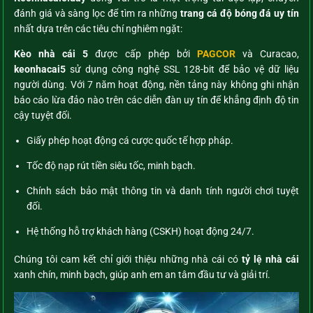
đánh giá và sàng lọc để tìm ra những
trang cá độ bóng đá uy tín
nhất dựa trên các tiêu chí nghiêm ngặt:
Kèo nhà cái 5
được cấp phép bởi
PAGCOR
và Curacao,
keonhacai5
sử dụng công nghệ SSL 128-bit để bảo vệ dữ liệu
người dùng. Với 7 năm hoạt động, nền tảng này không ghi nhận
báo cáo lừa đảo nào trên các diễn đàn uy tín để khẳng định độ tin
cậy tuyệt đối.
Giấy phép hoạt động cá cược quốc tế hợp pháp.
Tốc độ nạp rút tiền siêu tốc, minh bạch.
Chính sách bảo mật thông tin và danh tính người chơi tuyệt
đối.
Hệ thống hỗ trợ khách hàng (CSKH) hoạt động 24/7.
Chúng tôi cam kết chỉ giới thiệu những nhà cái có
tỷ lệ nhà cái
xanh chín, minh bạch, giúp anh em an tâm đầu tư và giải trí.