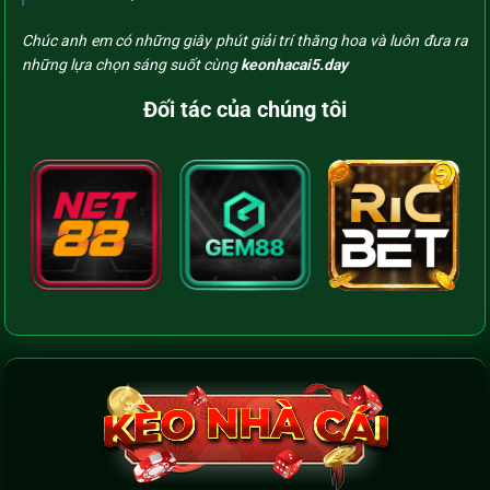
Chúc anh em có những giây phút giải trí thăng hoa và luôn đưa ra
những lựa chọn sáng suốt cùng
keonhacai5.day
Đối tác của chúng tôi