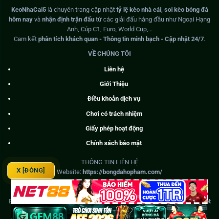
KeoNhaCai5
là chuyên trang cập nhật
tỷ lệ kèo nhà cái
,
soi kèo bóng đá
hôm nay
và
nhận định trận đấu
từ các giải đấu hàng đầu như Ngoại Hạng
Anh, Cúp C1, Euro, World Cup,...
Cam kết
phân tích khách quan - Thông tin minh bạch - Cập nhật 24/7
.
VỀ CHÚNG TÔI
Liên hệ
Giới Thiệu
Điều khoản dịch vụ
Chơi có trách nhiệm
Giấy phép hoạt động
Chính sách bảo mật
THÔNG TIN LIÊN HỆ
X [ĐÓNG]
Website:
https://bongdahopham.com/
Email:
support@vn88vip.io
Số điện thoại:
(+84) 093 786 7123
Địa chỉ:
40 Nguyễn Tri Phương, Phường 6, Quận 10, TP. Hồ Chí Minh, Việt
Nam