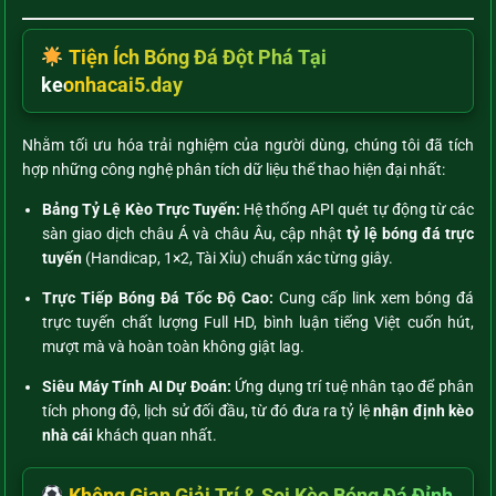
Tiện Ích Bóng Đá Đột Phá Tại
keonhacai5.day
Nhằm tối ưu hóa trải nghiệm của người dùng, chúng tôi đã tích
hợp những công nghệ phân tích dữ liệu thể thao hiện đại nhất:
Bảng Tỷ Lệ Kèo Trực Tuyến:
Hệ thống API quét tự động từ các
sàn giao dịch châu Á và châu Âu, cập nhật
tỷ lệ bóng đá trực
tuyến
(Handicap, 1×2, Tài Xỉu) chuẩn xác từng giây.
Trực Tiếp Bóng Đá Tốc Độ Cao:
Cung cấp link xem bóng đá
trực tuyến chất lượng Full HD, bình luận tiếng Việt cuốn hút,
mượt mà và hoàn toàn không giật lag.
Siêu Máy Tính AI Dự Đoán:
Ứng dụng trí tuệ nhân tạo để phân
tích phong độ, lịch sử đối đầu, từ đó đưa ra tỷ lệ
nhận định kèo
nhà cái
khách quan nhất.
Không Gian Giải Trí & Soi Kèo Bóng Đá Đỉnh