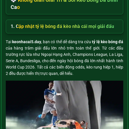
Cao
1. Cập nhật tỷ lệ bóng đá kèo nhà cái mọi giải đấu
Tại
keonhacai5.day
, bạn có thể dễ dàng tra cứu
tỷ lệ kèo bóng đá
của hàng trăm giải đấu lớn nhỏ trên toàn thế giới. Từ các đấu
trường rực lửa như Ngoại Hạng Anh, Champions League, La Liga,
Serie A, Bundesliga, cho đến ngày hội bóng đá lớn nhất hành tinh
World Cup 2026. Tất cả các biến động odds, kèo rung hiệp 1, hiệp
2 đều được hiển thị trực quan, dễ hiểu.