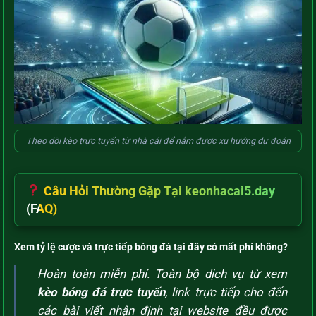
Theo dõi kèo trực tuyến từ nhà cái để nắm được xu hướng dự đoán
Câu Hỏi Thường Gặp Tại keonhacai5.day
(FAQ)
Xem tỷ lệ cược và trực tiếp bóng đá tại đây có mất phí không?
Hoàn toàn miễn phí. Toàn bộ dịch vụ từ xem
kèo bóng đá trực tuyến
, link trực tiếp cho đến
các bài viết nhận định tại website đều được