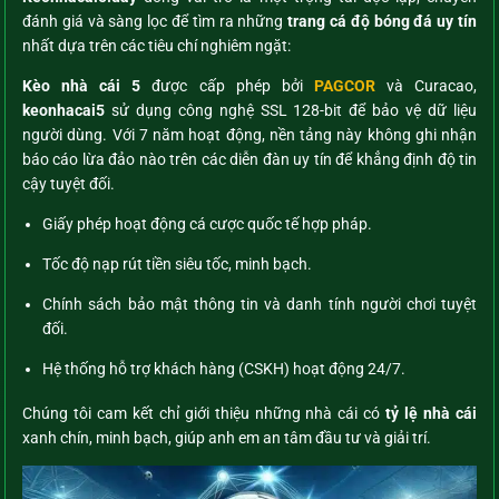
đánh giá và sàng lọc để tìm ra những
trang cá độ bóng đá uy tín
nhất dựa trên các tiêu chí nghiêm ngặt:
Kèo nhà cái 5
được cấp phép bởi
PAGCOR
và Curacao,
keonhacai5
sử dụng công nghệ SSL 128-bit để bảo vệ dữ liệu
người dùng. Với 7 năm hoạt động, nền tảng này không ghi nhận
báo cáo lừa đảo nào trên các diễn đàn uy tín để khẳng định độ tin
cậy tuyệt đối.
Giấy phép hoạt động cá cược quốc tế hợp pháp.
Tốc độ nạp rút tiền siêu tốc, minh bạch.
Chính sách bảo mật thông tin và danh tính người chơi tuyệt
đối.
Hệ thống hỗ trợ khách hàng (CSKH) hoạt động 24/7.
Chúng tôi cam kết chỉ giới thiệu những nhà cái có
tỷ lệ nhà cái
xanh chín, minh bạch, giúp anh em an tâm đầu tư và giải trí.