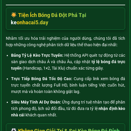
Tiện Ích Bóng Đá Đột Phá Tại
keonhacai5.day
Nhằm tối ưu hóa trải nghiệm của người dùng, chúng tôi đã tích
hợp những công nghệ phân tích dữ liệu thể thao hiện đại nhất:
Bảng Tỷ Lệ Kèo Trực Tuyến:
Hệ thống API quét tự động từ các
sàn giao dịch châu Á và châu Âu, cập nhật
tỷ lệ bóng đá trực
tuyến
(Handicap, 1×2, Tài Xỉu) chuẩn xác từng giây.
Trực Tiếp Bóng Đá Tốc Độ Cao:
Cung cấp link xem bóng đá
trực tuyến chất lượng Full HD, bình luận tiếng Việt cuốn hút,
mượt mà và hoàn toàn không giật lag.
Siêu Máy Tính AI Dự Đoán:
Ứng dụng trí tuệ nhân tạo để phân
tích phong độ, lịch sử đối đầu, từ đó đưa ra tỷ lệ
nhận định kèo
nhà cái
khách quan nhất.
Không Gian Giải Trí & Soi Kèo Bóng Đá Đỉnh