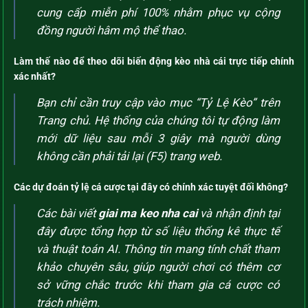
cung cấp miễn phí 100% nhằm phục vụ cộng
đồng người hâm mộ thể thao.
Làm thế nào để theo dõi biến động kèo nhà cái trực tiếp chính
xác nhất?
Bạn chỉ cần truy cập vào mục “Tỷ Lệ Kèo” trên
Trang chủ. Hệ thống của chúng tôi tự động làm
mới dữ liệu sau mỗi 3 giây mà người dùng
không cần phải tải lại (F5) trang web.
Các dự đoán tỷ lệ cá cược tại đây có chính xác tuyệt đối không?
Các bài viết
giai ma keo nha cai
và nhận định tại
đây được tổng hợp từ số liệu thống kê thực tế
và thuật toán AI. Thông tin mang tính chất tham
khảo chuyên sâu, giúp người chơi có thêm cơ
sở vững chắc trước khi tham gia cá cược có
trách nhiệm.