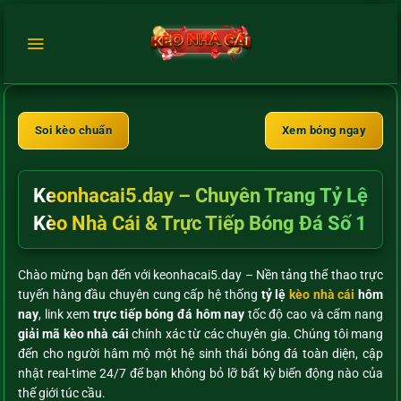
Chuyển
đến
×
nội
dung
Soi kèo chuẩn
Xem bóng ngay
Keonhacai5.day – Chuyên Trang Tỷ Lệ
Kèo Nhà Cái & Trực Tiếp Bóng Đá Số 1
Chào mừng bạn đến với keonhacai5.day – Nền tảng thể thao trực
tuyến hàng đầu chuyên cung cấp hệ thống
tỷ lệ
kèo nhà cái
hôm
nay
, link xem
trực tiếp bóng đá hôm nay
tốc độ cao và cẩm nang
giải mã kèo nhà cái
chính xác từ các chuyên gia. Chúng tôi mang
đến cho người hâm mộ một hệ sinh thái bóng đá toàn diện, cập
nhật real-time 24/7 để bạn không bỏ lỡ bất kỳ biến động nào của
thế giới túc cầu.