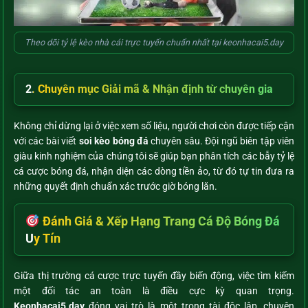
Theo dõi tỷ lệ kèo nhà cái trực tuyến chuẩn nhất tại keonhacai5.day
2. Chuyên mục Giải mã & Nhận định từ chuyên gia
Không chỉ dừng lại ở việc xem số liệu, người chơi còn được tiếp cận
với các bài viết
soi kèo bóng đá
chuyên sâu. Đội ngũ biên tập viên
giàu kinh nghiệm của chúng tôi sẽ giúp bạn phân tích các bẫy tỷ lệ
cá cược bóng đá, nhận diện các dòng tiền ảo, từ đó tự tin đưa ra
những quyết định chuẩn xác trước giờ bóng lăn.
Đánh Giá & Xếp Hạng Trang Cá Độ Bóng Đá
Uy Tín
Giữa thị trường cá cược trực tuyến đầy biến động, việc tìm kiếm
một đối tác an toàn là điều cực kỳ quan trọng.
K
eonhacai5.day
đóng vai trò là một trọng tài độc lập, chuyên