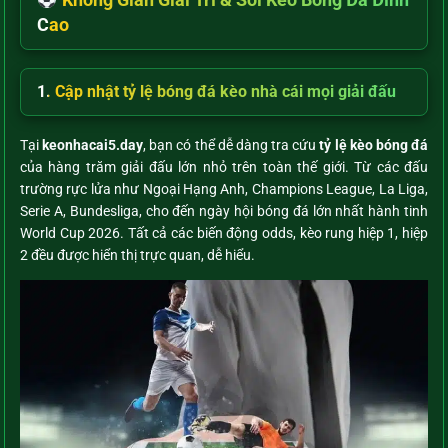
Cao
1. Cập nhật tỷ lệ bóng đá kèo nhà cái mọi giải đấu
Tại
keonhacai5.day
, bạn có thể dễ dàng tra cứu
tỷ lệ kèo bóng đá
của hàng trăm giải đấu lớn nhỏ trên toàn thế giới. Từ các đấu
trường rực lửa như Ngoại Hạng Anh, Champions League, La Liga,
Serie A, Bundesliga, cho đến ngày hội bóng đá lớn nhất hành tinh
World Cup 2026. Tất cả các biến động odds, kèo rung hiệp 1, hiệp
2 đều được hiển thị trực quan, dễ hiểu.