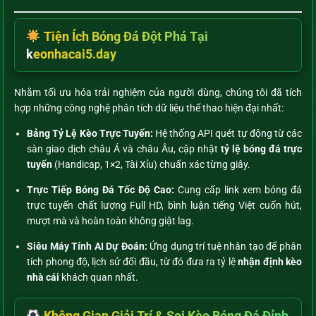
Tiện Ích Bóng Đá Đột Phá Tại
keonhacai5.day
Nhằm tối ưu hóa trải nghiệm của người dùng, chúng tôi đã tích
hợp những công nghệ phân tích dữ liệu thể thao hiện đại nhất:
Bảng Tỷ Lệ Kèo Trực Tuyến:
Hệ thống API quét tự động từ các
sàn giao dịch châu Á và châu Âu, cập nhật
tỷ lệ bóng đá trực
tuyến
(Handicap, 1×2, Tài Xỉu) chuẩn xác từng giây.
Trực Tiếp Bóng Đá Tốc Độ Cao:
Cung cấp link xem bóng đá
trực tuyến chất lượng Full HD, bình luận tiếng Việt cuốn hút,
mượt mà và hoàn toàn không giật lag.
Siêu Máy Tính AI Dự Đoán:
Ứng dụng trí tuệ nhân tạo để phân
tích phong độ, lịch sử đối đầu, từ đó đưa ra tỷ lệ
nhận định kèo
nhà cái
khách quan nhất.
Không Gian Giải Trí & Soi Kèo Bóng Đá Đỉnh