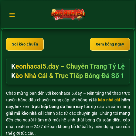
Chuyển
đến
×
nội
dung
Soi kèo chuẩn
Xem bóng ngay
Keonhacai5.day – Chuyên Trang Tỷ Lệ
Kèo Nhà Cái & Trực Tiếp Bóng Đá Số 1
Chào mừng bạn đến với keonhacai5.day – Nền tảng thể thao trực
tuyến hàng đầu chuyên cung cấp hệ thống
tỷ lệ
kèo nhà cái
hôm
nay
, link xem
trực tiếp bóng đá hôm nay
tốc độ cao và cẩm nang
giải mã kèo nhà cái
chính xác từ các chuyên gia. Chúng tôi mang
đến cho người hâm mộ một hệ sinh thái bóng đá toàn diện, cập
nhật real-time 24/7 để bạn không bỏ lỡ bất kỳ biến động nào của
thế giới túc cầu.