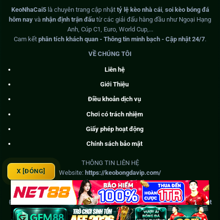
KeoNhaCai5
là chuyên trang cập nhật
tỷ lệ kèo nhà cái
,
soi kèo bóng đá
hôm nay
và
nhận định trận đấu
từ các giải đấu hàng đầu như Ngoại Hạng
Anh, Cúp C1, Euro, World Cup,...
Cam kết
phân tích khách quan - Thông tin minh bạch - Cập nhật 24/7
.
VỀ CHÚNG TÔI
Liên hệ
Giới Thiệu
Điều khoản dịch vụ
Chơi có trách nhiệm
Giấy phép hoạt động
Chính sách bảo mật
THÔNG TIN LIÊN HỆ
X [ĐÓNG]
Website:
https://keobongdavip.com/
Email:
support@vn88vip.io
Số điện thoại:
(+84) 093 786 7123
Địa chỉ:
40 Nguyễn Tri Phương, Phường 6, Quận 10, TP. Hồ Chí Minh, Việt
Nam