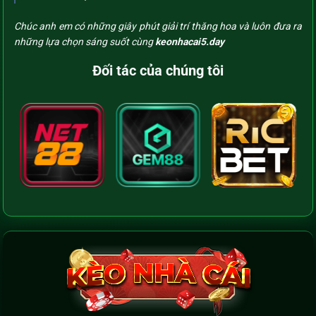
Chúc anh em có những giây phút giải trí thăng hoa và luôn đưa ra
những lựa chọn sáng suốt cùng
keonhacai5.day
Đối tác của chúng tôi