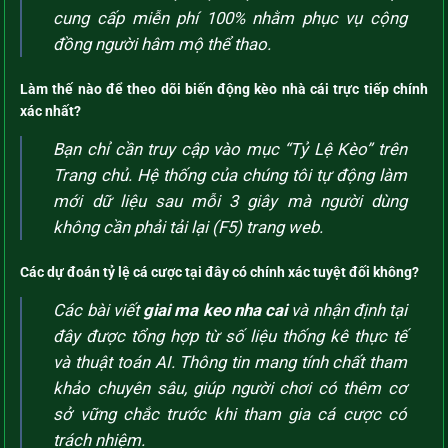
cung cấp miễn phí 100% nhằm phục vụ cộng
đồng người hâm mộ thể thao.
Làm thế nào để theo dõi biến động kèo nhà cái trực tiếp chính
xác nhất?
Bạn chỉ cần truy cập vào mục “Tỷ Lệ Kèo” trên
Trang chủ. Hệ thống của chúng tôi tự động làm
mới dữ liệu sau mỗi 3 giây mà người dùng
không cần phải tải lại (F5) trang web.
Các dự đoán tỷ lệ cá cược tại đây có chính xác tuyệt đối không?
Các bài viết
giai ma keo nha cai
và nhận định tại
đây được tổng hợp từ số liệu thống kê thực tế
và thuật toán AI. Thông tin mang tính chất tham
khảo chuyên sâu, giúp người chơi có thêm cơ
sở vững chắc trước khi tham gia cá cược có
trách nhiệm.