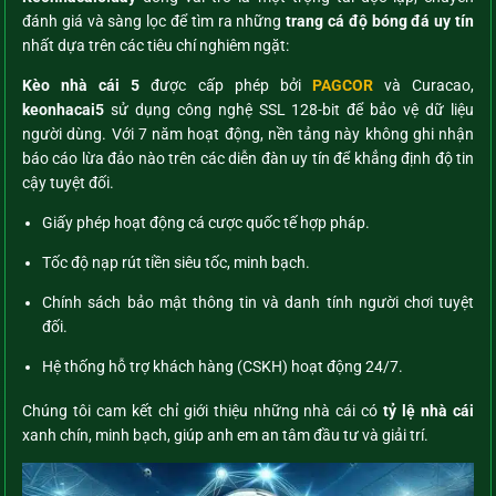
đánh giá và sàng lọc để tìm ra những
trang cá độ bóng đá uy tín
nhất dựa trên các tiêu chí nghiêm ngặt:
Kèo nhà cái 5
được cấp phép bởi
PAGCOR
và Curacao,
keonhacai5
sử dụng công nghệ SSL 128-bit để bảo vệ dữ liệu
người dùng. Với 7 năm hoạt động, nền tảng này không ghi nhận
báo cáo lừa đảo nào trên các diễn đàn uy tín để khẳng định độ tin
cậy tuyệt đối.
Giấy phép hoạt động cá cược quốc tế hợp pháp.
Tốc độ nạp rút tiền siêu tốc, minh bạch.
Chính sách bảo mật thông tin và danh tính người chơi tuyệt
đối.
Hệ thống hỗ trợ khách hàng (CSKH) hoạt động 24/7.
Chúng tôi cam kết chỉ giới thiệu những nhà cái có
tỷ lệ nhà cái
xanh chín, minh bạch, giúp anh em an tâm đầu tư và giải trí.