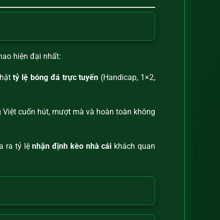
hao hiện đại nhất:
nhật
tỷ lệ bóng đá trực tuyến
(Handicap, 1×2,
ng Việt cuốn hút, mượt mà và hoàn toàn không
 ra tỷ lệ
nhận định kèo nhà cái
khách quan