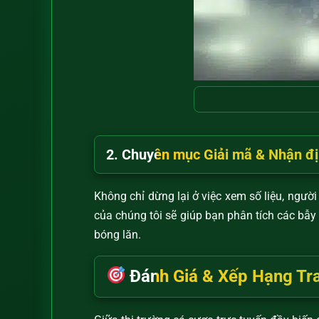
2. Chuyên mục Giải mã & Nhận đị
Không chỉ dừng lại ở việc xem số liệu, người
của chúng tôi sẽ giúp bạn phân tích các bẫy 
bóng lăn.
Đánh Giá & Xếp Hạng Tr