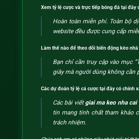
Xem tỷ lệ cược và trực tiếp bóng đá tại đây
Hoàn toàn miễn phí. Toàn bộ d
website đều được cung cấp miễ
Làm thế nào để theo dõi biến động kèo nhà c
Bạn chỉ cần truy cập vào mục “
giây mà người dùng không cần phả
Các dự đoán tỷ lệ cá cược tại đây có chính 
Các bài viết
giai ma keo nha cai
tin mang tính chất tham khảo c
trách nhiệm.