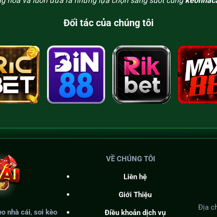
ăng hoa và luôn đưa ra những lựa chọn sáng suốt cùng
keonhaca
Đối tác của chúng tôi
VỀ CHÚNG TÔI
Liên hệ
Giới Thiệu
Địa c
èo nhà cái
,
soi kèo
Điều khoản dịch vụ