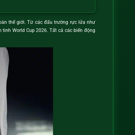
oàn thế giới. Từ các đấu trường rực lửa như
h tinh World Cup 2026. Tất cả các biến động