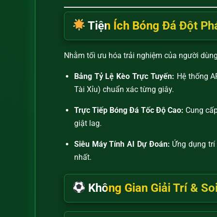
Tiện Ích Bóng Đá Đột Ph
Nhằm tối ưu hóa trải nghiệm của người dùng,
Bảng Tỷ Lệ Kèo Trực Tuyến:
Hệ thống AP
Tài Xỉu) chuẩn xác từng giây.
Trực Tiếp Bóng Đá Tốc Độ Cao:
Cung cấp 
giật lag.
Siêu Máy Tính AI Dự Đoán:
Ứng dụng trí 
nhất.
Không Gian Giải Trí & S