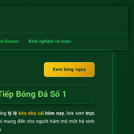
ve Scores
Kinh nghiệm cá cược
Xem bóng ngay
Tiếp Bóng Đá Số 1
hống
tỷ lệ
kèo nhà cái
hôm nay
, link xem
trực
tôi mang đến cho người hâm mộ một hệ sinh
.