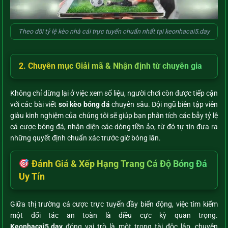
Theo dõi tỷ lệ kèo nhà cái trực tuyến chuẩn nhất tại keonhacai5.day
2. Chuyên mục Giải mã & Nhận định từ chuyên gia
Không chỉ dừng lại ở việc xem số liệu, người chơi còn được tiếp cận
với các bài viết
soi kèo bóng đá
chuyên sâu. Đội ngũ biên tập viên
giàu kinh nghiệm của chúng tôi sẽ giúp bạn phân tích các bẫy tỷ lệ
cá cược bóng đá, nhận diện các dòng tiền ảo, từ đó tự tin đưa ra
những quyết định chuẩn xác trước giờ bóng lăn.
Đánh Giá & Xếp Hạng Trang Cá Độ Bóng Đá
Uy Tín
Giữa thị trường cá cược trực tuyến đầy biến động, việc tìm kiếm
một đối tác an toàn là điều cực kỳ quan trọng.
K
eonhacai5.day
đóng vai trò là một trọng tài độc lập, chuyên