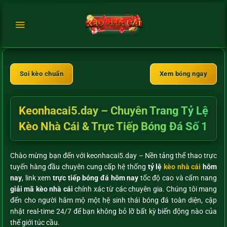
Chuyển
đến
×
nội
dung
Soi kèo chuẩn
Xem bóng ngay
Keonhacai5.day – Chuyên Trang Tỷ Lệ
Kèo Nhà Cái & Trực Tiếp Bóng Đá Số 1
Chào mừng bạn đến với keonhacai5.day – Nền tảng thể thao trực
tuyến hàng đầu chuyên cung cấp hệ thống
tỷ lệ
kèo nhà cái
hôm
nay
, link xem
trực tiếp bóng đá hôm nay
tốc độ cao và cẩm nang
giải mã kèo nhà cái
chính xác từ các chuyên gia. Chúng tôi mang
đến cho người hâm mộ một hệ sinh thái bóng đá toàn diện, cập
nhật real-time 24/7 để bạn không bỏ lỡ bất kỳ biến động nào của
thế giới túc cầu.