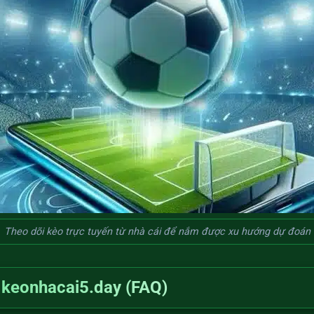
Theo dõi kèo trực tuyến từ nhà cái để nắm được xu hướng dự đoán
 keonhacai5.day (FAQ)