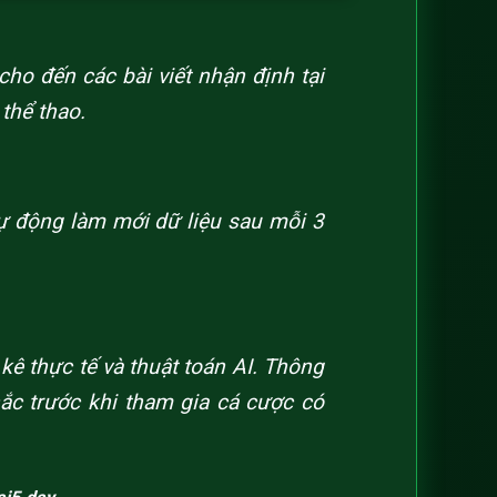
p cho đến các bài viết nhận định tại
thể thao.
tự động làm mới dữ liệu sau mỗi 3
kê thực tế và thuật toán AI. Thông
ắc trước khi tham gia cá cược có