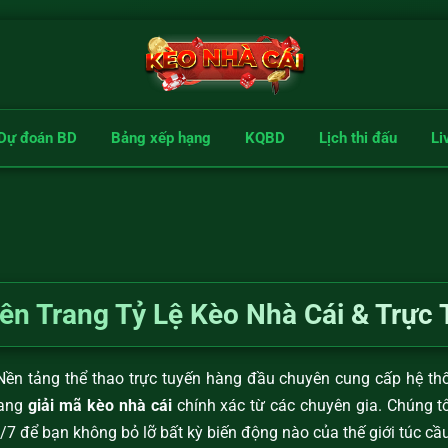
Dự đoán BD
Bảng xếp hạng
KQBD
Lịch thi đấu
Li
n Trang Tỷ Lệ Kèo Nhà Cái & Trực 
ền tảng thể thao trực tuyến hàng đầu chuyên cung cấp hệ t
nang
giải mã kèo nhà cái
chính xác từ các chuyên gia. Chúng 
4/7 để bạn không bỏ lỡ bất kỳ biến động nào của thế giới túc cầu