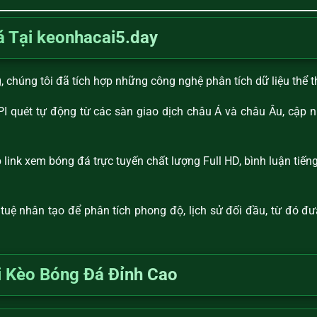
á Tại keonhacai5.day
 chúng tôi đã tích hợp những công nghệ phân tích dữ liệu thể t
I quét tự động từ các sàn giao dịch châu Á và châu Âu, cập 
link xem bóng đá trực tuyến chất lượng Full HD, bình luận tiế
tuệ nhân tạo để phân tích phong độ, lịch sử đối đầu, từ đó đưa
oi Kèo Bóng Đá Đỉnh Cao