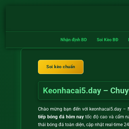
Chuyển
đến
nội
dung
Nhận định BD
Soi Kèo BĐ
Soi kèo chuẩn
Keonhacai5.day – Chuyê
Chào mừng bạn đến với keonhacai5.day – N
tiếp bóng đá hôm nay
tốc độ cao và cẩm 
thái bóng đá toàn diện, cập nhật real-time 2