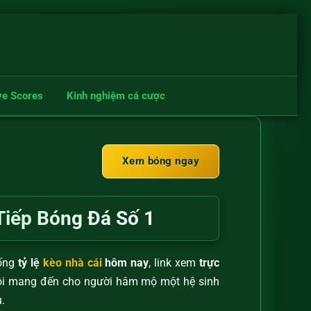
ve Scores
Kinh nghiệm cá cược
Xem bóng ngay
Tiếp Bóng Đá Số 1
hống
tỷ lệ
kèo nhà cái
hôm nay
, link xem
trực
tôi mang đến cho người hâm mộ một hệ sinh
.