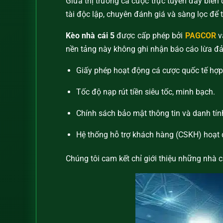
Giữa thị trường cá cược trực tuyến đầy biến 
tài độc lập, chuyên đánh giá và sàng lọc để
Kèo nhà cái 5
được cấp phép bởi
PAGCOR
v
nền tảng này không ghi nhận báo cáo lừa đảo
Giấy phép hoạt động cá cược quốc tế hợp
Tốc độ nạp rút tiền siêu tốc, minh bạch.
Chính sách bảo mật thông tin và danh tính
Hệ thống hỗ trợ khách hàng (CSKH) hoạt
Chúng tôi cam kết chỉ giới thiệu những nhà 