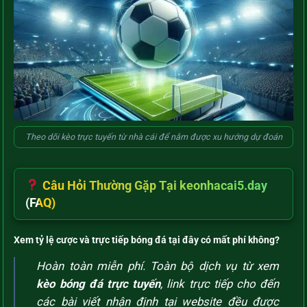
Theo dõi kèo trực tuyến từ nhà cái để nắm được xu hướng dự đoán
Câu Hỏi Thường Gặp Tại keonhacai5.day
(FAQ)
Xem tỷ lệ cược và trực tiếp bóng đá tại đây có mất phí không?
Hoàn toàn miễn phí. Toàn bộ dịch vụ từ xem
kèo bóng đá trực tuyến
, link trực tiếp cho đến
các bài viết nhận định tại website đều được