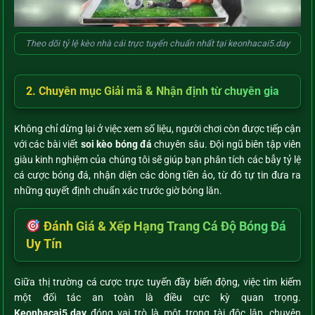
Theo dõi tỷ lệ kèo nhà cái trực tuyến chuẩn nhất tại keonhacai5.day
2. Chuyên mục Giải mã & Nhận định từ chuyên gia
Không chỉ dừng lại ở việc xem số liệu, người chơi còn được tiếp cận
với các bài viết
soi kèo bóng đá
chuyên sâu. Đội ngũ biên tập viên
giàu kinh nghiệm của chúng tôi sẽ giúp bạn phân tích các bẫy tỷ lệ
cá cược bóng đá, nhận diện các dòng tiền ảo, từ đó tự tin đưa ra
những quyết định chuẩn xác trước giờ bóng lăn.
Đánh Giá & Xếp Hạng Trang Cá Độ Bóng Đá
Uy Tín
Giữa thị trường cá cược trực tuyến đầy biến động, việc tìm kiếm
một đối tác an toàn là điều cực kỳ quan trọng.
K
eonhacai5.day
đóng vai trò là một trọng tài độc lập, chuyên