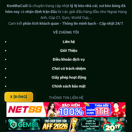
KeoNhaCai5
là chuyên trang cập nhật
tỷ lệ kèo nhà cái
,
soi kèo bóng đá
hôm nay
và
nhận định trận đấu
từ các giải đấu hàng đầu như Ngoại Hạng
Anh, Cúp C1, Euro, World Cup,...
Cam kết
phân tích khách quan - Thông tin minh bạch - Cập nhật 24/7
.
VỀ CHÚNG TÔI
Liên hệ
Giới Thiệu
Điều khoản dịch vụ
Chơi có trách nhiệm
Giấy phép hoạt động
Chính sách bảo mật
X [ĐÓNG]
THÔNG TIN LIÊN HỆ
Website:
https://keobongdavip.com/
Email:
support@vn88vip.io
Số điện thoại:
(+84) 093 786 7123
Địa chỉ:
40 Nguyễn Tri Phương, Phường 6, Quận 10, TP. Hồ Chí Minh, Việt
Nam