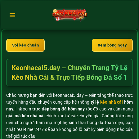
Chuyển
đến
×
nội
dung
Soi kèo chuẩn
Xem bóng ngay
Keonhacai5.day – Chuyên Trang Tỷ Lệ
Kèo Nhà Cái & Trực Tiếp Bóng Đá Số 1
Chào mừng bạn đến với keonhacai5.day – Nền tảng thể thao trực
tuyến hàng đầu chuyên cung cấp hệ thống
tỷ lệ
kèo nhà cái
hôm
nay
, link xem
trực tiếp bóng đá hôm nay
tốc độ cao và cẩm nang
giải mã kèo nhà cái
chính xác từ các chuyên gia. Chúng tôi mang
đến cho người hâm mộ một hệ sinh thái bóng đá toàn diện, cập
nhật real-time 24/7 để bạn không bỏ lỡ bất kỳ biến động nào của
thế giới túc cầu.