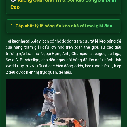
Cao
1. Cập nhật tỷ lệ bóng đá kèo nhà cái mọi giải đấu
Tại
keonhacai5.day
, bạn có thể dễ dàng tra cứu
tỷ lệ kèo bóng đá
của hàng trăm giải đấu lớn nhỏ trên toàn thế giới. Từ các đấu
trường rực lửa như Ngoại Hạng Anh, Champions League, La Liga,
Serie A, Bundesliga, cho đến ngày hội bóng đá lớn nhất hành tinh
World Cup 2026. Tất cả các biến động odds, kèo rung hiệp 1, hiệp
2 đều được hiển thị trực quan, dễ hiểu.