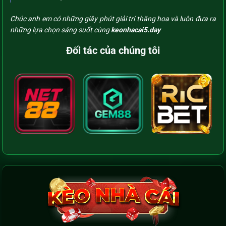
Chúc anh em có những giây phút giải trí thăng hoa và luôn đưa ra
những lựa chọn sáng suốt cùng
keonhacai5.day
Đối tác của chúng tôi