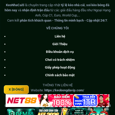
KeoNhaCai5
là chuyên trang cập nhật
tỷ lệ kèo nhà cái
,
soi kèo bóng đá
hôm nay
và
nhận định trận đấu
từ các giải đấu hàng đầu như Ngoại Hạng
Anh, Cúp C1, Euro, World Cup,...
Cam kết
phân tích khách quan - Thông tin minh bạch - Cập nhật 24/7
.
VỀ CHÚNG TÔI
Liên hệ
Giới Thiệu
Điều khoản dịch vụ
Chơi có trách nhiệm
Giấy phép hoạt động
Chính sách bảo mật
THÔNG TIN LIÊN HỆ
X [ĐÓNG]
Website:
https://keobongdavip.com/
Email:
support@vn88vip.io
Số điện thoại:
(+84) 093 786 7123
Địa chỉ:
40 Nguyễn Tri Phương, Phường 6, Quận 10, TP. Hồ Chí Minh, Việt
Nam