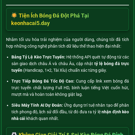
Tiện Ích Bóng Đá Đột Phá Tại
keonhacai5.day
Nhằm tối ưu hóa trải nghiệm của người dùng, chúng tôi đã tích
hợp những công nghệ phân tích dữ liệu thể thao hiện đại nhất:
Bảng Tỷ Lệ Kèo Trực Tuyến:
Hệ thống API quét tự động từ các
sàn giao dịch châu Á và châu Âu, cập nhật
tỷ lệ bóng đá trực
tuyến
(Handicap, 1×2, Tài Xỉu) chuẩn xác từng giây.
Trực Tiếp Bóng Đá Tốc Độ Cao:
Cung cấp link xem bóng đá
trực tuyến chất lượng Full HD, bình luận tiếng Việt cuốn hút,
mượt mà và hoàn toàn không giật lag.
Siêu Máy Tính AI Dự Đoán:
Ứng dụng trí tuệ nhân tạo để phân
tích phong độ, lịch sử đối đầu, từ đó đưa ra tỷ lệ
nhận định kèo
nhà cái
khách quan nhất.
Không Gian Giải Trí & Soi Kèo Bóng Đá Đỉnh