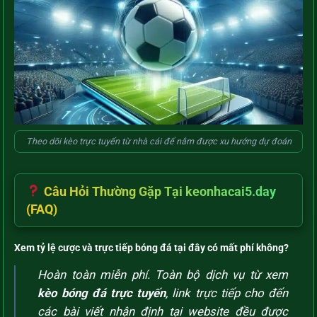
Theo dõi kèo trực tuyến từ nhà cái để nắm được xu hướng dự đoán
Câu Hỏi Thường Gặp Tại keonhacai5.day
(FAQ)
Xem tỷ lệ cược và trực tiếp bóng đá tại đây có mất phí không?
Hoàn toàn miễn phí. Toàn bộ dịch vụ từ xem
kèo bóng đá trực tuyến
, link trực tiếp cho đến
các bài viết nhận định tại website đều được