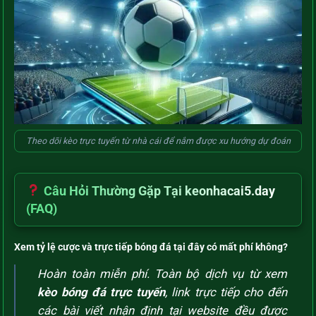
Theo dõi kèo trực tuyến từ nhà cái để nắm được xu hướng dự đoán
Câu Hỏi Thường Gặp Tại keonhacai5.day
(FAQ)
Xem tỷ lệ cược và trực tiếp bóng đá tại đây có mất phí không?
Hoàn toàn miễn phí. Toàn bộ dịch vụ từ xem
kèo bóng đá trực tuyến
, link trực tiếp cho đến
các bài viết nhận định tại website đều được