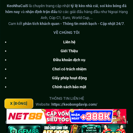
KeoNhaCai5
là chuyên trang cập nhật
tỷ lệ kèo nhà cái
,
soi kèo bóng đá
hôm nay
và
nhận định trận đấu
từ các giải đấu hàng đầu như Ngoại Hạng
Anh, Cúp C1, Euro, World Cup,...
Cam kết
phân tích khách quan - Thông tin minh bạch - Cập nhật 24/7
.
VỀ CHÚNG TÔI
Liên hệ
Giới Thiệu
Điều khoản dịch vụ
Chơi có trách nhiệm
Giấy phép hoạt động
Chính sách bảo mật
THÔNG TIN LIÊN HỆ
X [ĐÓNG]
Website:
https://keobongdavip.com/
Email:
support@vn88vip.io
Số điện thoại:
(+84) 093 786 7123
Địa chỉ:
40 Nguyễn Tri Phương, Phường 6, Quận 10, TP. Hồ Chí Minh, Việt
Nam