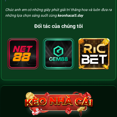
Chúc anh em có những giây phút giải trí thăng hoa và luôn đưa ra
những lựa chọn sáng suốt cùng
keonhacai5.day
Đối tác của chúng tôi