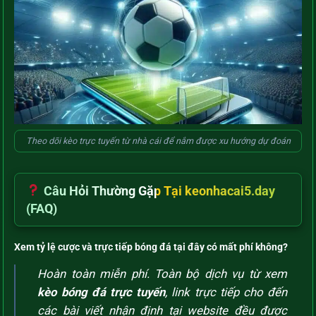
Theo dõi kèo trực tuyến từ nhà cái để nắm được xu hướng dự đoán
Câu Hỏi Thường Gặp Tại keonhacai5.day
(FAQ)
Xem tỷ lệ cược và trực tiếp bóng đá tại đây có mất phí không?
Hoàn toàn miễn phí. Toàn bộ dịch vụ từ xem
kèo bóng đá trực tuyến
, link trực tiếp cho đến
các bài viết nhận định tại website đều được