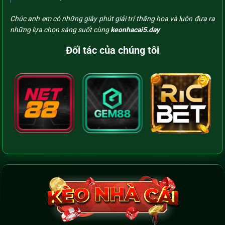
Chúc anh em có những giây phút giải trí thăng hoa và luôn đưa ra
những lựa chọn sáng suốt cùng
keonhacai5.day
Đối tác của chúng tôi