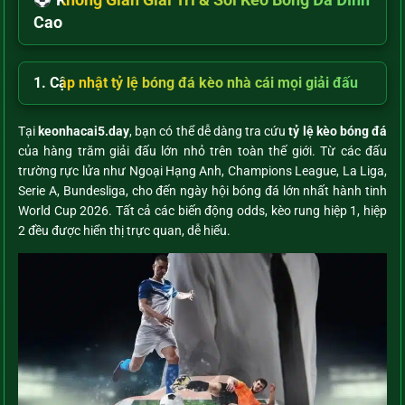
Cao
1. Cập nhật tỷ lệ bóng đá kèo nhà cái mọi giải đấu
Tại
keonhacai5.day
, bạn có thể dễ dàng tra cứu
tỷ lệ kèo bóng đá
của hàng trăm giải đấu lớn nhỏ trên toàn thế giới. Từ các đấu
trường rực lửa như Ngoại Hạng Anh, Champions League, La Liga,
Serie A, Bundesliga, cho đến ngày hội bóng đá lớn nhất hành tinh
World Cup 2026. Tất cả các biến động odds, kèo rung hiệp 1, hiệp
2 đều được hiển thị trực quan, dễ hiểu.