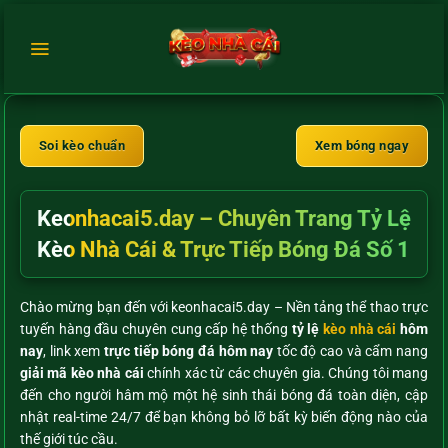
Chuyển
đến
×
nội
dung
Soi kèo chuẩn
Xem bóng ngay
Keonhacai5.day – Chuyên Trang Tỷ Lệ
Kèo Nhà Cái & Trực Tiếp Bóng Đá Số 1
Chào mừng bạn đến với keonhacai5.day – Nền tảng thể thao trực
tuyến hàng đầu chuyên cung cấp hệ thống
tỷ lệ
kèo nhà cái
hôm
nay
, link xem
trực tiếp bóng đá hôm nay
tốc độ cao và cẩm nang
giải mã kèo nhà cái
chính xác từ các chuyên gia. Chúng tôi mang
đến cho người hâm mộ một hệ sinh thái bóng đá toàn diện, cập
nhật real-time 24/7 để bạn không bỏ lỡ bất kỳ biến động nào của
thế giới túc cầu.