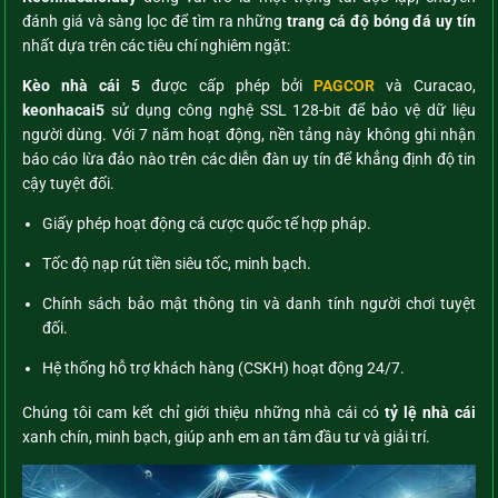
đánh giá và sàng lọc để tìm ra những
trang cá độ bóng đá uy tín
nhất dựa trên các tiêu chí nghiêm ngặt:
Kèo nhà cái 5
được cấp phép bởi
PAGCOR
và Curacao,
keonhacai5
sử dụng công nghệ SSL 128-bit để bảo vệ dữ liệu
người dùng. Với 7 năm hoạt động, nền tảng này không ghi nhận
báo cáo lừa đảo nào trên các diễn đàn uy tín để khẳng định độ tin
cậy tuyệt đối.
Giấy phép hoạt động cá cược quốc tế hợp pháp.
Tốc độ nạp rút tiền siêu tốc, minh bạch.
Chính sách bảo mật thông tin và danh tính người chơi tuyệt
đối.
Hệ thống hỗ trợ khách hàng (CSKH) hoạt động 24/7.
Chúng tôi cam kết chỉ giới thiệu những nhà cái có
tỷ lệ nhà cái
xanh chín, minh bạch, giúp anh em an tâm đầu tư và giải trí.