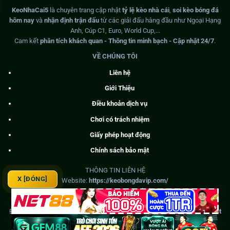
KeoNhaCai5
là chuyên trang cập nhật
tỷ lệ kèo nhà cái
,
soi kèo bóng đá
hôm nay
và
nhận định trận đấu
từ các giải đấu hàng đầu như Ngoại Hạng
Anh, Cúp C1, Euro, World Cup,...
Cam kết
phân tích khách quan - Thông tin minh bạch - Cập nhật 24/7
.
VỀ CHÚNG TÔI
Liên hệ
Giới Thiệu
Điều khoản dịch vụ
Chơi có trách nhiệm
Giấy phép hoạt động
Chính sách bảo mật
THÔNG TIN LIÊN HỆ
X [ĐÓNG]
Website:
https://keobongdavip.com/
Email:
support@vn88vip.io
Số điện thoại:
(+84) 093 786 7123
Địa chỉ:
40 Nguyễn Tri Phương, Phường 6, Quận 10, TP. Hồ Chí Minh, Việt
Nam