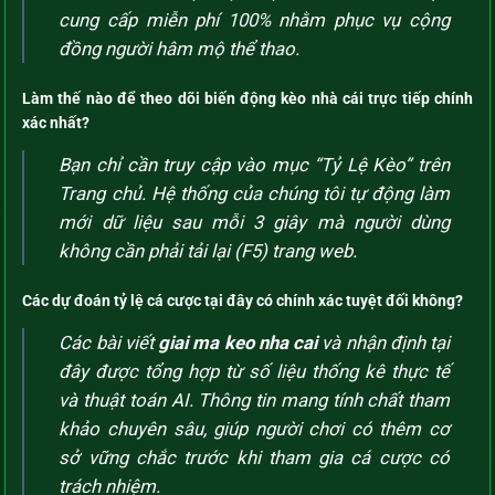
cung cấp miễn phí 100% nhằm phục vụ cộng
đồng người hâm mộ thể thao.
Làm thế nào để theo dõi biến động kèo nhà cái trực tiếp chính
xác nhất?
Bạn chỉ cần truy cập vào mục “Tỷ Lệ Kèo” trên
Trang chủ. Hệ thống của chúng tôi tự động làm
mới dữ liệu sau mỗi 3 giây mà người dùng
không cần phải tải lại (F5) trang web.
Các dự đoán tỷ lệ cá cược tại đây có chính xác tuyệt đối không?
Các bài viết
giai ma keo nha cai
và nhận định tại
đây được tổng hợp từ số liệu thống kê thực tế
và thuật toán AI. Thông tin mang tính chất tham
khảo chuyên sâu, giúp người chơi có thêm cơ
sở vững chắc trước khi tham gia cá cược có
trách nhiệm.