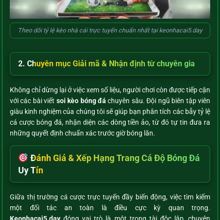
Theo dõi tỷ lệ kèo nhà cái trực tuyến chuẩn nhất tại keonhacai5.day
2. Chuyên mục Giải mã & Nhận định từ chuyên gia
Không chỉ dừng lại ở việc xem số liệu, người chơi còn được tiếp cận
với các bài viết
soi kèo bóng đá
chuyên sâu. Đội ngũ biên tập viên
giàu kinh nghiệm của chúng tôi sẽ giúp bạn phân tích các bẫy tỷ lệ
cá cược bóng đá, nhận diện các dòng tiền ảo, từ đó tự tin đưa ra
những quyết định chuẩn xác trước giờ bóng lăn.
Đánh Giá & Xếp Hạng Trang Cá Độ Bóng Đá
Uy Tín
Giữa thị trường cá cược trực tuyến đầy biến động, việc tìm kiếm
một đối tác an toàn là điều cực kỳ quan trọng.
K
eonhacai5.day
đóng vai trò là một trọng tài độc lập, chuyên