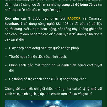
đánh giá và sàng lọc để tìm ra những
trang cá độ bóng đá uy tín
nhất dựa trên các tiêu chí nghiêm ngặt:
Kèo nhà cái 5
được cấp phép bởi
PAGCOR
và Curacao,
keonhacai5
sử dụng công nghệ SSL 128-bit để bảo vệ dữ liệu
người dùng. Với 7 năm hoạt động, nền tảng này không ghi nhận
báo cáo lừa đảo nào trên các diễn đàn uy tín để khẳng định độ tin
cậy tuyệt đối.
Giấy phép hoạt động cá cược quốc tế hợp pháp.
Tốc độ nạp rút tiền siêu tốc, minh bạch.
Chính sách bảo mật thông tin và danh tính người chơi tuyệt
đối.
Hệ thống hỗ trợ khách hàng (CSKH) hoạt động 24/7.
Chúng tôi cam kết chỉ giới thiệu những nhà cái có
tỷ lệ nhà cái
xanh chín, minh bạch, giúp anh em an tâm đầu tư và giải trí.