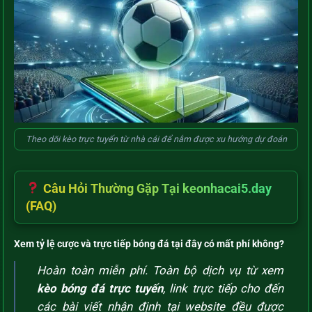
Theo dõi kèo trực tuyến từ nhà cái để nắm được xu hướng dự đoán
Câu Hỏi Thường Gặp Tại keonhacai5.day
(FAQ)
Xem tỷ lệ cược và trực tiếp bóng đá tại đây có mất phí không?
Hoàn toàn miễn phí. Toàn bộ dịch vụ từ xem
kèo bóng đá trực tuyến
, link trực tiếp cho đến
các bài viết nhận định tại website đều được