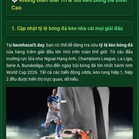
Cao
1. Cập nhật tỷ lệ bóng đá kèo nhà cái mọi giải đấu
Tại
keonhacai5.day
, bạn có thể dễ dàng tra cứu
tỷ lệ kèo bóng đá
của hàng trăm giải đấu lớn nhỏ trên toàn thế giới. Từ các đấu
trường rực lửa như Ngoại Hạng Anh, Champions League, La Liga,
Serie A, Bundesliga, cho đến ngày hội bóng đá lớn nhất hành tinh
World Cup 2026. Tất cả các biến động odds, kèo rung hiệp 1, hiệp
2 đều được hiển thị trực quan, dễ hiểu.