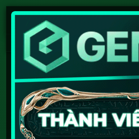
Chuyển
đến
nội
dung
Nhận định BD
Soi Kèo BĐ
Soi kèo chuẩn
Keonhacai5.day – Chuyê
Chào mừng bạn đến với keonhacai5.day – N
tiếp bóng đá hôm nay
tốc độ cao và cẩm 
thái bóng đá toàn diện, cập nhật real-time 2