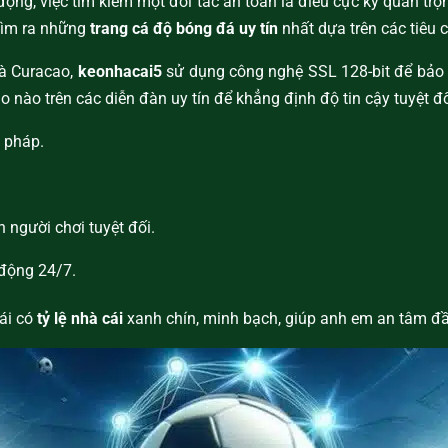
động, việc tìm kiếm một đối tác an toàn là điều cực kỳ quan trọ
 tìm ra những
trang cá độ bóng đá uy tín
nhất dựa trên các tiêu 
à Curacao,
keonhacai5
sử dụng công nghệ SSL 128-bit để bảo v
 nào trên các diễn đàn uy tín để khẳng định độ tin cậy tuyệt đố
 pháp.
 người chơi tuyệt đối.
 động 24/7.
cái có
tỷ lệ nhà cái
xanh chín, minh bạch, giúp anh em an tâm đầu 