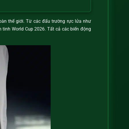
oàn thế giới. Từ các đấu trường rực lửa như
h tinh World Cup 2026. Tất cả các biến động