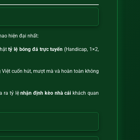
hao hiện đại nhất:
nhật
tỷ lệ bóng đá trực tuyến
(Handicap, 1×2,
ng Việt cuốn hút, mượt mà và hoàn toàn không
 ra tỷ lệ
nhận định kèo nhà cái
khách quan