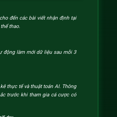
p cho đến các bài viết nhận định tại
thể thao.
tự động làm mới dữ liệu sau mỗi 3
kê thực tế và thuật toán AI. Thông
ắc trước khi tham gia cá cược có