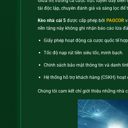
Giữa thị trường cá cược trực tuyến đầy biến 
tài độc lập, chuyên đánh giá và sàng lọc để
Kèo nhà cái 5
được cấp phép bởi
PAGCOR
v
nền tảng này không ghi nhận báo cáo lừa đảo
Giấy phép hoạt động cá cược quốc tế hợp
Tốc độ nạp rút tiền siêu tốc, minh bạch.
Chính sách bảo mật thông tin và danh tính
Hệ thống hỗ trợ khách hàng (CSKH) hoạt
Chúng tôi cam kết chỉ giới thiệu những nhà 