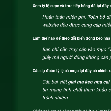
Xem tỷ lệ cược và trực tiếp bóng đá tại đây
Hoàn toàn miễn phí. Toàn bộ d
website đều được cung cấp miễ
Làm thế nào để theo dõi biến động kèo nhà c
Bạn chỉ cần truy cập vào mục “
giây mà người dùng không cần phả
Các dự đoán tỷ lệ cá cược tại đây có chính 
Các bài viết
giai ma keo nha cai
tin mang tính chất tham khảo c
trách nhiệm.