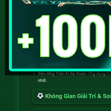
Tiện Ích Bóng Đá Đột Ph
Nhằm tối ưu hóa trải nghiệm của người dùng,
Bảng Tỷ Lệ Kèo Trực Tuyến:
Hệ thống AP
Tài Xỉu) chuẩn xác từng giây.
Trực Tiếp Bóng Đá Tốc Độ Cao:
Cung cấp 
giật lag.
Siêu Máy Tính AI Dự Đoán:
Ứng dụng trí 
nhất.
Không Gian Giải Trí & S