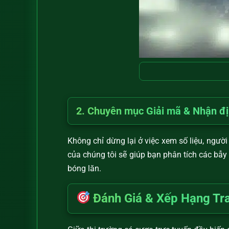
2. Chuyên mục Giải mã & Nhận đị
Không chỉ dừng lại ở việc xem số liệu, người
của chúng tôi sẽ giúp bạn phân tích các bẫy 
bóng lăn.
Đánh Giá & Xếp Hạng Tr