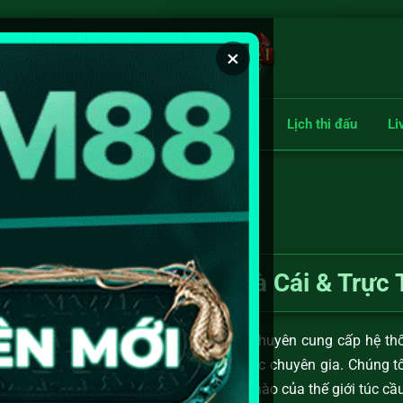
×
Dự đoán BD
Bảng xếp hạng
KQBD
Lịch thi đấu
Li
n Trang Tỷ Lệ Kèo Nhà Cái & Trực 
ền tảng thể thao trực tuyến hàng đầu chuyên cung cấp hệ t
nang
giải mã kèo nhà cái
chính xác từ các chuyên gia. Chúng 
4/7 để bạn không bỏ lỡ bất kỳ biến động nào của thế giới túc cầu