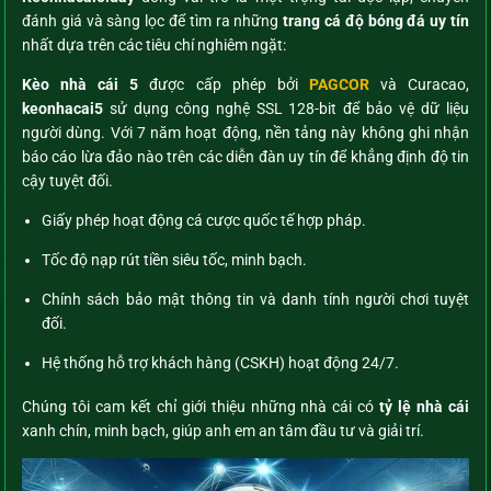
đánh giá và sàng lọc để tìm ra những
trang cá độ bóng đá uy tín
nhất dựa trên các tiêu chí nghiêm ngặt:
Kèo nhà cái 5
được cấp phép bởi
PAGCOR
và Curacao,
keonhacai5
sử dụng công nghệ SSL 128-bit để bảo vệ dữ liệu
người dùng. Với 7 năm hoạt động, nền tảng này không ghi nhận
báo cáo lừa đảo nào trên các diễn đàn uy tín để khẳng định độ tin
cậy tuyệt đối.
Giấy phép hoạt động cá cược quốc tế hợp pháp.
Tốc độ nạp rút tiền siêu tốc, minh bạch.
Chính sách bảo mật thông tin và danh tính người chơi tuyệt
đối.
Hệ thống hỗ trợ khách hàng (CSKH) hoạt động 24/7.
Chúng tôi cam kết chỉ giới thiệu những nhà cái có
tỷ lệ nhà cái
xanh chín, minh bạch, giúp anh em an tâm đầu tư và giải trí.