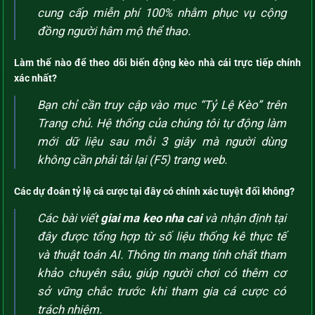
cung cấp miễn phí 100% nhằm phục vụ cộng
đồng người hâm mộ thể thao.
Làm thế nào để theo dõi biến động kèo nhà cái trực tiếp chính
xác nhất?
Bạn chỉ cần truy cập vào mục “Tỷ Lệ Kèo” trên
Trang chủ. Hệ thống của chúng tôi tự động làm
mới dữ liệu sau mỗi 3 giây mà người dùng
không cần phải tải lại (F5) trang web.
Các dự đoán tỷ lệ cá cược tại đây có chính xác tuyệt đối không?
Các bài viết
giai ma keo nha cai
và nhận định tại
đây được tổng hợp từ số liệu thống kê thực tế
và thuật toán AI. Thông tin mang tính chất tham
khảo chuyên sâu, giúp người chơi có thêm cơ
sở vững chắc trước khi tham gia cá cược có
trách nhiệm.