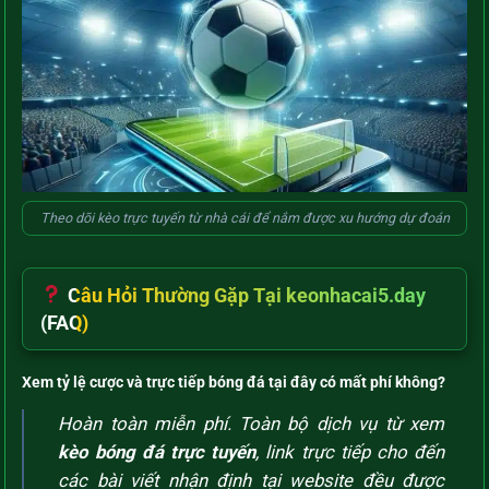
Theo dõi kèo trực tuyến từ nhà cái để nắm được xu hướng dự đoán
Câu Hỏi Thường Gặp Tại keonhacai5.day
(FAQ)
Xem tỷ lệ cược và trực tiếp bóng đá tại đây có mất phí không?
Hoàn toàn miễn phí. Toàn bộ dịch vụ từ xem
kèo bóng đá trực tuyến
, link trực tiếp cho đến
các bài viết nhận định tại website đều được