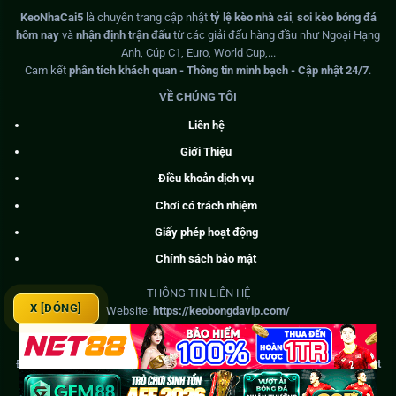
KeoNhaCai5
là chuyên trang cập nhật
tỷ lệ kèo nhà cái
,
soi kèo bóng đá
hôm nay
và
nhận định trận đấu
từ các giải đấu hàng đầu như Ngoại Hạng
Anh, Cúp C1, Euro, World Cup,...
Cam kết
phân tích khách quan - Thông tin minh bạch - Cập nhật 24/7
.
VỀ CHÚNG TÔI
Liên hệ
Giới Thiệu
Điều khoản dịch vụ
Chơi có trách nhiệm
Giấy phép hoạt động
Chính sách bảo mật
THÔNG TIN LIÊN HỆ
X [ĐÓNG]
Website:
https://keobongdavip.com/
Email:
support@vn88vip.io
Số điện thoại:
(+84) 093 786 7123
Địa chỉ:
40 Nguyễn Tri Phương, Phường 6, Quận 10, TP. Hồ Chí Minh, Việt
Nam