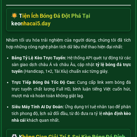
Tiện Ích Bóng Đá Đột Phá Tại
keonhacai5.day
Nhằm tối ưu hóa trải nghiệm của người dùng, chúng tôi đã tích
hợp những công nghệ phân tích dữ liệu thể thao hiện đại nhất:
Bảng Tỷ Lệ Kèo Trực Tuyến:
Hệ thống API quét tự động từ các
sàn giao dịch châu Á và châu Âu, cập nhật
tỷ lệ bóng đá trực
tuyến
(Handicap, 1×2, Tài Xỉu) chuẩn xác từng giây.
Trực Tiếp Bóng Đá Tốc Độ Cao:
Cung cấp link xem bóng đá
trực tuyến chất lượng Full HD, bình luận tiếng Việt cuốn hút,
mượt mà và hoàn toàn không giật lag.
Siêu Máy Tính AI Dự Đoán:
Ứng dụng trí tuệ nhân tạo để phân
tích phong độ, lịch sử đối đầu, từ đó đưa ra tỷ lệ
nhận định kèo
nhà cái
khách quan nhất.
Không Gian Giải Trí & Soi Kèo Bóng Đá Đỉnh