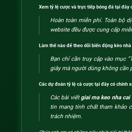
Xem tỷ lệ cược và trực tiếp bóng đá tại đây
Hoàn toàn miễn phí. Toàn bộ d
website đều được cung cấp miễ
Làm thế nào để theo dõi biến động kèo nhà c
Bạn chỉ cần truy cập vào mục “
giây mà người dùng không cần phả
Các dự đoán tỷ lệ cá cược tại đây có chính 
Các bài viết
giai ma keo nha cai
tin mang tính chất tham khảo c
trách nhiệm.