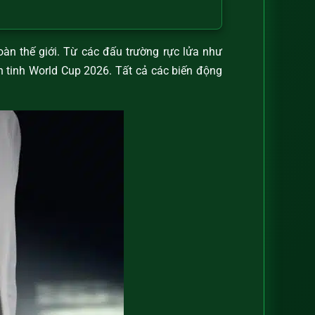
oàn thế giới. Từ các đấu trường rực lửa như
h tinh World Cup 2026. Tất cả các biến động