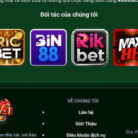
ăng hoa và luôn đưa ra những lựa chọn sáng suốt cùng
keonhaca
Đối tác của chúng tôi
VỀ CHÚNG TÔI
Liên hệ
Giới Thiệu
Địa c
èo nhà cái
,
soi kèo
Điều khoản dịch vụ