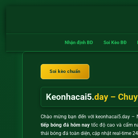
Chuyển
đến
nội
dung
Nhận định BD
Soi Kèo BĐ
Soi kèo chuẩn
Keonhacai5.day – Chuyê
Chào mừng bạn đến với keonhacai5.day – N
tiếp bóng đá hôm nay
tốc độ cao và cẩm 
thái bóng đá toàn diện, cập nhật real-time 2