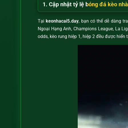
1. Cập nhật tỷ lệ bóng đá kèo nhà
Tại
keonhacai5.day
, bạn có thể dễ dàng tr
Ngoại Hạng Anh, Champions League, La Liga,
odds, kèo rung hiệp 1, hiệp 2 đều được hiển t