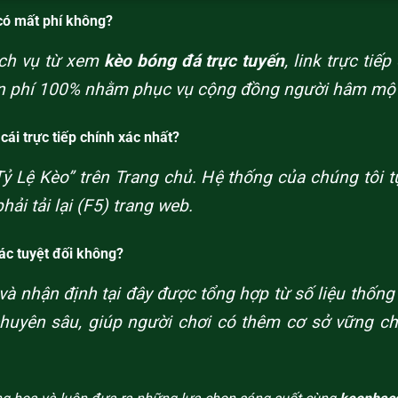
 có mất phí không?
ịch vụ từ xem
kèo bóng đá trực tuyến
, link trực tiế
n phí 100% nhằm phục vụ cộng đồng người hâm mộ 
ái trực tiếp chính xác nhất?
Tỷ Lệ Kèo” trên Trang chủ. Hệ thống của chúng tôi 
i tải lại (F5) trang web.
xác tuyệt đối không?
và nhận định tại đây được tổng hợp từ số liệu thống 
huyên sâu, giúp người chơi có thêm cơ sở vững ch