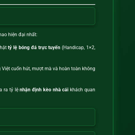
hao hiện đại nhất:
nhật
tỷ lệ bóng đá trực tuyến
(Handicap, 1×2,
ng Việt cuốn hút, mượt mà và hoàn toàn không
 ra tỷ lệ
nhận định kèo nhà cái
khách quan