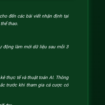
p cho đến các bài viết nhận định tại
thể thao.
tự động làm mới dữ liệu sau mỗi 3
kê thực tế và thuật toán AI. Thông
ắc trước khi tham gia cá cược có