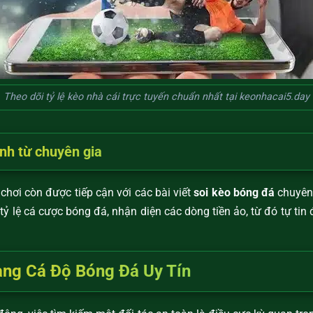
Theo dõi tỷ lệ kèo nhà cái trực tuyến chuẩn nhất tại keonhacai5.day
nh từ chuyên gia
 chơi còn được tiếp cận với các bài viết
soi kèo bóng đá
chuyên 
tỷ lệ cá cược bóng đá, nhận diện các dòng tiền ảo, từ đó tự ti
ang Cá Độ Bóng Đá Uy Tín