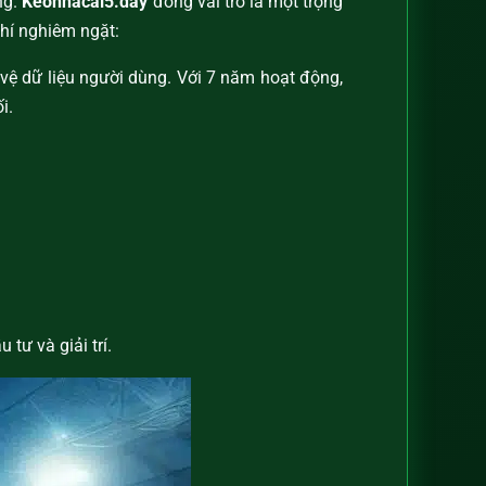
ng.
K
eonhacai5.day
đóng vai trò là một trọng
chí nghiêm ngặt:
ệ dữ liệu người dùng. Với 7 năm hoạt động,
i.
tư và giải trí.