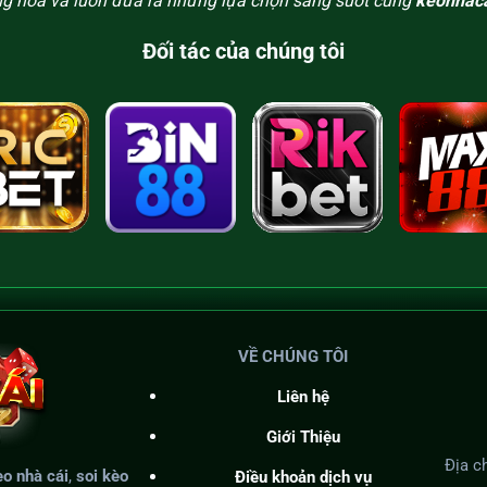
ăng hoa và luôn đưa ra những lựa chọn sáng suốt cùng
keonhaca
Đối tác của chúng tôi
VỀ CHÚNG TÔI
Liên hệ
Giới Thiệu
Địa c
èo nhà cái
,
soi kèo
Điều khoản dịch vụ