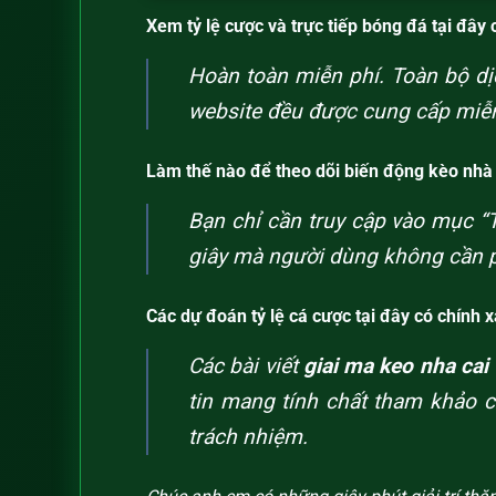
Xem tỷ lệ cược và trực tiếp bóng đá tại đây
Hoàn toàn miễn phí. Toàn bộ d
website đều được cung cấp miễ
Làm thế nào để theo dõi biến động kèo nhà c
Bạn chỉ cần truy cập vào mục “
giây mà người dùng không cần phả
Các dự đoán tỷ lệ cá cược tại đây có chính 
Các bài viết
giai ma keo nha cai
tin mang tính chất tham khảo c
trách nhiệm.