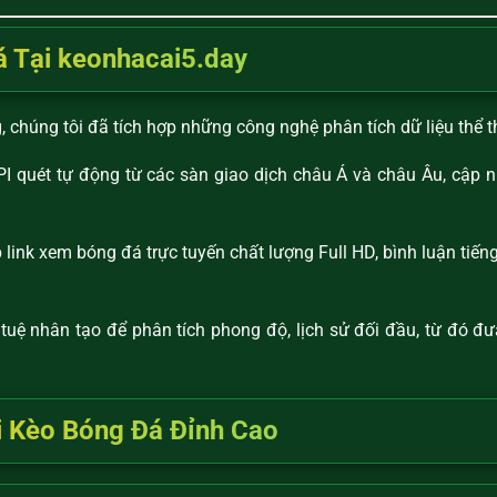
á Tại keonhacai5.day
 chúng tôi đã tích hợp những công nghệ phân tích dữ liệu thể t
I quét tự động từ các sàn giao dịch châu Á và châu Âu, cập 
link xem bóng đá trực tuyến chất lượng Full HD, bình luận tiế
tuệ nhân tạo để phân tích phong độ, lịch sử đối đầu, từ đó đưa
oi Kèo Bóng Đá Đỉnh Cao