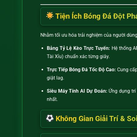
Tiện Ích Bóng Đá Đột Ph
Nhằm tối ưu hóa trải nghiệm của người dùng,
Bảng Tỷ Lệ Kèo Trực Tuyến:
Hệ thống AP
Tài Xỉu) chuẩn xác từng giây.
Trực Tiếp Bóng Đá Tốc Độ Cao:
Cung cấp 
giật lag.
Siêu Máy Tính AI Dự Đoán:
Ứng dụng trí 
nhất.
Không Gian Giải Trí & S