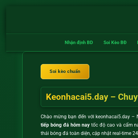
Chuyển
đến
nội
dung
Nhận định BD
Soi Kèo BĐ
Soi kèo chuẩn
Keonhacai5.day – Chuyê
Chào mừng bạn đến với keonhacai5.day – N
tiếp bóng đá hôm nay
tốc độ cao và cẩm 
thái bóng đá toàn diện, cập nhật real-time 2