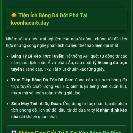
Tiện Ích Bóng Đá Đột Phá Tại
keonhacai5.day
Nhằm tối ưu hóa trải nghiệm của người dùng, chúng tôi đã tích
hợp những công nghệ phân tích dữ liệu thể thao hiện đại nhất:
Bảng Tỷ Lệ Kèo Trực Tuyến:
Hệ thống API quét tự động từ các
sàn giao dịch châu Á và châu Âu, cập nhật
tỷ lệ bóng đá trực
tuyến
(Handicap, 1×2, Tài Xỉu) chuẩn xác từng giây.
Trực Tiếp Bóng Đá Tốc Độ Cao:
Cung cấp link xem bóng đá
trực tuyến chất lượng Full HD, bình luận tiếng Việt cuốn hút,
mượt mà và hoàn toàn không giật lag.
Siêu Máy Tính AI Dự Đoán:
Ứng dụng trí tuệ nhân tạo để phân
tích phong độ, lịch sử đối đầu, từ đó đưa ra tỷ lệ
nhận định kèo
nhà cái
khách quan nhất.
Không Gian Giải Trí & Soi Kèo Bóng Đá Đỉnh