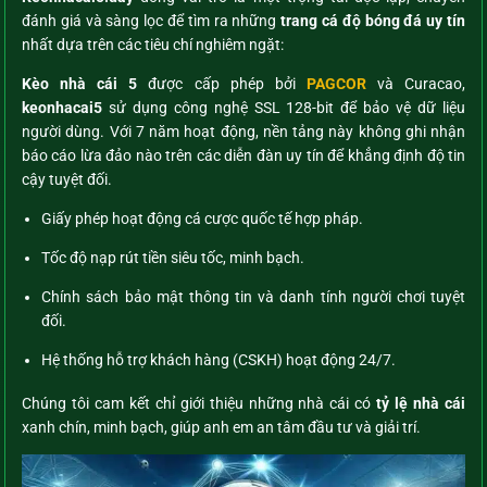
đánh giá và sàng lọc để tìm ra những
trang cá độ bóng đá uy tín
nhất dựa trên các tiêu chí nghiêm ngặt:
Kèo nhà cái 5
được cấp phép bởi
PAGCOR
và Curacao,
keonhacai5
sử dụng công nghệ SSL 128-bit để bảo vệ dữ liệu
người dùng. Với 7 năm hoạt động, nền tảng này không ghi nhận
báo cáo lừa đảo nào trên các diễn đàn uy tín để khẳng định độ tin
cậy tuyệt đối.
Giấy phép hoạt động cá cược quốc tế hợp pháp.
Tốc độ nạp rút tiền siêu tốc, minh bạch.
Chính sách bảo mật thông tin và danh tính người chơi tuyệt
đối.
Hệ thống hỗ trợ khách hàng (CSKH) hoạt động 24/7.
Chúng tôi cam kết chỉ giới thiệu những nhà cái có
tỷ lệ nhà cái
xanh chín, minh bạch, giúp anh em an tâm đầu tư và giải trí.