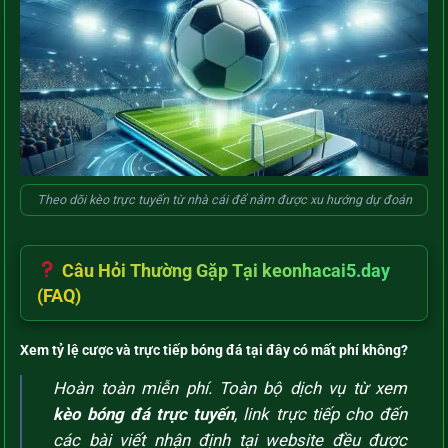
Theo dõi kèo trực tuyến từ nhà cái để nắm được xu hướng dự đoán
Câu Hỏi Thường Gặp Tại keonhacai5.day
(FAQ)
Xem tỷ lệ cược và trực tiếp bóng đá tại đây có mất phí không?
Hoàn toàn miễn phí. Toàn bộ dịch vụ từ xem
kèo bóng đá trực tuyến
, link trực tiếp cho đến
các bài viết nhận định tại website đều được