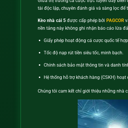
Giữa thị trường cá cược trực tuyến đầy biến 
tài độc lập, chuyên đánh giá và sàng lọc để
Kèo nhà cái 5
được cấp phép bởi
PAGCOR
v
nền tảng này không ghi nhận báo cáo lừa đảo
Giấy phép hoạt động cá cược quốc tế hợp
Tốc độ nạp rút tiền siêu tốc, minh bạch.
Chính sách bảo mật thông tin và danh tính
Hệ thống hỗ trợ khách hàng (CSKH) hoạt
Chúng tôi cam kết chỉ giới thiệu những nhà 