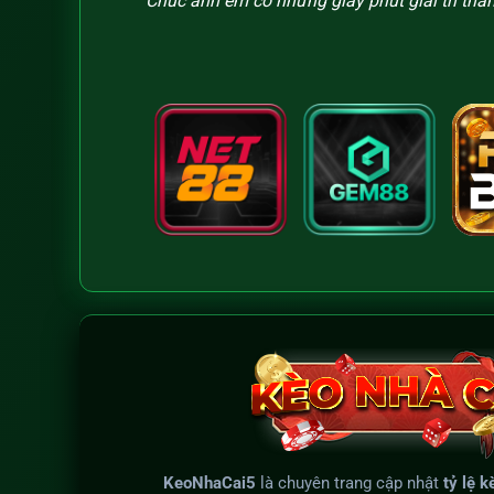
Chúc anh em có những giây phút giải trí th
KeoNhaCai5
là chuyên trang cập nhật
tỷ lệ k