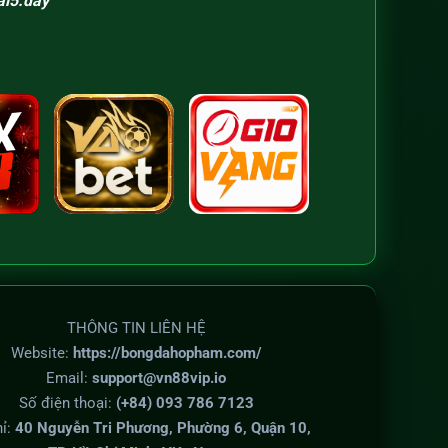
i5.day
THÔNG TIN LIÊN HỆ
Website:
https://bongdahopham.com/
Email:
support@vn88vip.io
Số điện thoại:
(+84) 093 786 7123
hỉ:
40 Nguyễn Tri Phương, Phường 6, Quận 10,