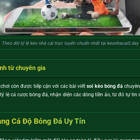
Theo dõi tỷ lệ kèo nhà cái trực tuyến chuẩn nhất tại keonhacai5.day
nh từ chuyên gia
 chơi còn được tiếp cận với các bài viết
soi kèo bóng đá
chuyên 
tỷ lệ cá cược bóng đá, nhận diện các dòng tiền ảo, từ đó tự ti
ang Cá Độ Bóng Đá Uy Tín