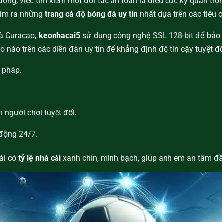
động, việc tìm kiếm một đối tác an toàn là điều cực kỳ quan trọ
 tìm ra những
trang cá độ bóng đá uy tín
nhất dựa trên các tiêu 
à Curacao,
keonhacai5
sử dụng công nghệ SSL 128-bit để bảo v
 nào trên các diễn đàn uy tín để khẳng định độ tin cậy tuyệt đố
 pháp.
 người chơi tuyệt đối.
 động 24/7.
cái có
tỷ lệ nhà cái
xanh chín, minh bạch, giúp anh em an tâm đầu 