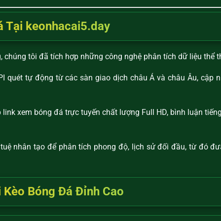
á Tại keonhacai5.day
 chúng tôi đã tích hợp những công nghệ phân tích dữ liệu thể t
I quét tự động từ các sàn giao dịch châu Á và châu Âu, cập 
link xem bóng đá trực tuyến chất lượng Full HD, bình luận tiế
tuệ nhân tạo để phân tích phong độ, lịch sử đối đầu, từ đó đưa
oi Kèo Bóng Đá Đỉnh Cao