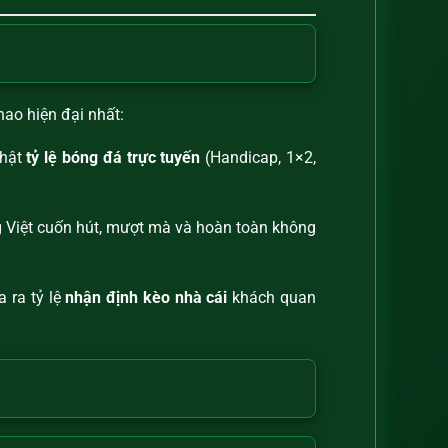
hao hiện đại nhất:
nhật
tỷ lệ bóng đá trực tuyến
(Handicap, 1×2,
ng Việt cuốn hút, mượt mà và hoàn toàn không
 ra tỷ lệ
nhận định kèo nhà cái
khách quan