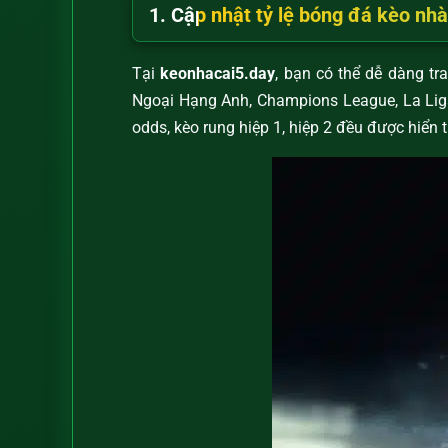
1. Cập nhật tỷ lệ bóng đá kèo nhà
Tại
keonhacai5.day
, bạn có thể dễ dàng tr
Ngoại Hạng Anh, Champions League, La Liga,
odds, kèo rung hiệp 1, hiệp 2 đều được hiển t