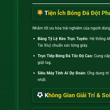
Tiện Ích Bóng Đá Đột Ph
Nhằm tối ưu hóa trải nghiệm của người dùng,
Bảng Tỷ Lệ Kèo Trực Tuyến:
Hệ thống AP
Tài Xỉu) chuẩn xác từng giây.
Trực Tiếp Bóng Đá Tốc Độ Cao:
Cung cấp 
giật lag.
Siêu Máy Tính AI Dự Đoán:
Ứng dụng trí 
nhất.
Không Gian Giải Trí & S