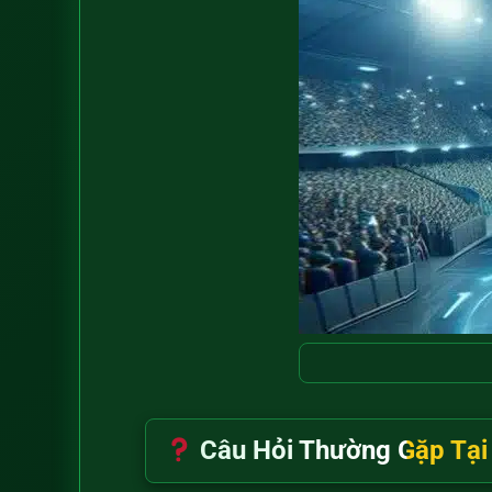
Câu Hỏi Thường Gặp Tại