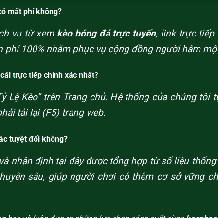
 có mất phí không?
ịch vụ từ xem
kèo bóng đá trực tuyến
, link trực tiế
n phí 100% nhằm phục vụ cộng đồng người hâm mộ 
ái trực tiếp chính xác nhất?
Tỷ Lệ Kèo” trên Trang chủ. Hệ thống của chúng tôi 
i tải lại (F5) trang web.
xác tuyệt đối không?
và nhận định tại đây được tổng hợp từ số liệu thống 
huyên sâu, giúp người chơi có thêm cơ sở vững ch