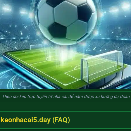
Theo dõi kèo trực tuyến từ nhà cái để nắm được xu hướng dự đoán
 keonhacai5.day (FAQ)