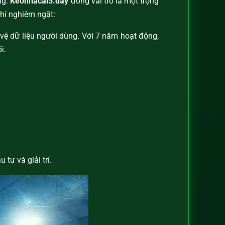
ng.
K
eonhacai5.day
đóng vai trò là một trọng
chí nghiêm ngặt:
ệ dữ liệu người dùng. Với 7 năm hoạt động,
i.
tư và giải trí.