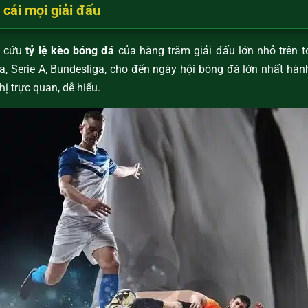
 cái mọi giải đấu
a cứu
tỷ lệ kèo bóng đá
của hàng trăm giải đấu lớn nhỏ trên t
 Serie A, Bundesliga, cho đến ngày hội bóng đá lớn nhất hàn
hị trực quan, dễ hiểu.