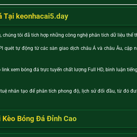
á Tại keonhacai5.day
 chúng tôi đã tích hợp những công nghệ phân tích dữ liệu thể t
I quét tự động từ các sàn giao dịch châu Á và châu Âu, cập 
link xem bóng đá trực tuyến chất lượng Full HD, bình luận tiế
tuệ nhân tạo để phân tích phong độ, lịch sử đối đầu, từ đó đưa
oi Kèo Bóng Đá Đỉnh Cao