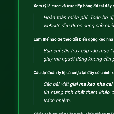
Xem tỷ lệ cược và trực tiếp bóng đá tại đây
Hoàn toàn miễn phí. Toàn bộ d
website đều được cung cấp miễ
Làm thế nào để theo dõi biến động kèo nhà c
Bạn chỉ cần truy cập vào mục “
giây mà người dùng không cần phả
Các dự đoán tỷ lệ cá cược tại đây có chính 
Các bài viết
giai ma keo nha cai
tin mang tính chất tham khảo c
trách nhiệm.