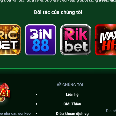
ăng hoa và luôn đưa ra những lựa chọn sáng suốt cùng
keonhaca
Đối tác của chúng tôi
VỀ CHÚNG TÔI
Liên hệ
Giới Thiệu
Địa c
èo nhà cái
,
soi kèo
Điều khoản dịch vụ