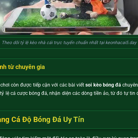
Theo dõi tỷ lệ kèo nhà cái trực tuyến chuẩn nhất tại keonhacai5.day
nh từ chuyên gia
 chơi còn được tiếp cận với các bài viết
soi kèo bóng đá
chuyên 
tỷ lệ cá cược bóng đá, nhận diện các dòng tiền ảo, từ đó tự ti
ang Cá Độ Bóng Đá Uy Tín