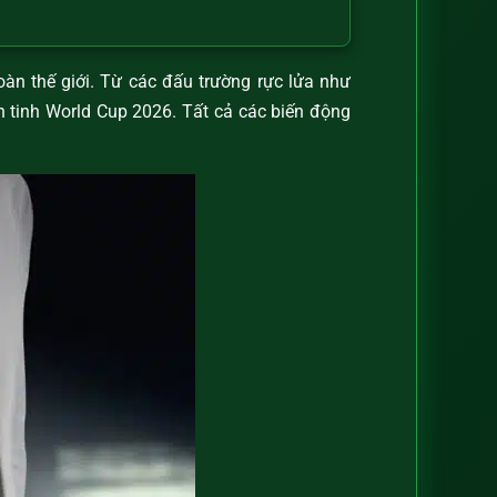
oàn thế giới. Từ các đấu trường rực lửa như
h tinh World Cup 2026. Tất cả các biến động