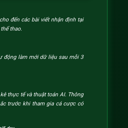
p cho đến các bài viết nhận định tại
thể thao.
tự động làm mới dữ liệu sau mỗi 3
kê thực tế và thuật toán AI. Thông
ắc trước khi tham gia cá cược có