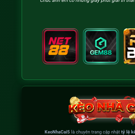
Chúc anh em có những giây phút giải trí th
KeoNhaCai5
là chuyên trang cập nhật
tỷ lệ k