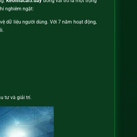
ng.
K
eonhacai5.day
đóng vai trò là một trọng
chí nghiêm ngặt:
ệ dữ liệu người dùng. Với 7 năm hoạt động,
i.
tư và giải trí.