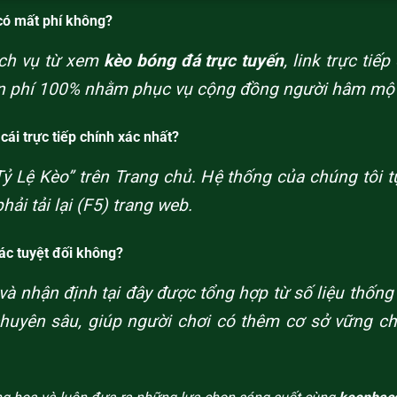
 có mất phí không?
ịch vụ từ xem
kèo bóng đá trực tuyến
, link trực tiế
n phí 100% nhằm phục vụ cộng đồng người hâm mộ 
ái trực tiếp chính xác nhất?
Tỷ Lệ Kèo” trên Trang chủ. Hệ thống của chúng tôi 
i tải lại (F5) trang web.
xác tuyệt đối không?
và nhận định tại đây được tổng hợp từ số liệu thống 
huyên sâu, giúp người chơi có thêm cơ sở vững ch