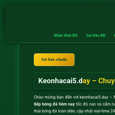
Chuyển
đến
nội
dung
Nhận định BD
Soi Kèo BĐ
Soi kèo chuẩn
Keonhacai5.day – Chuyê
Chào mừng bạn đến với keonhacai5.day – N
tiếp bóng đá hôm nay
tốc độ cao và cẩm 
thái bóng đá toàn diện, cập nhật real-time 2