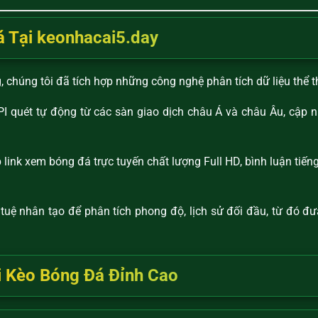
á Tại keonhacai5.day
 chúng tôi đã tích hợp những công nghệ phân tích dữ liệu thể t
I quét tự động từ các sàn giao dịch châu Á và châu Âu, cập 
link xem bóng đá trực tuyến chất lượng Full HD, bình luận tiế
tuệ nhân tạo để phân tích phong độ, lịch sử đối đầu, từ đó đưa
oi Kèo Bóng Đá Đỉnh Cao