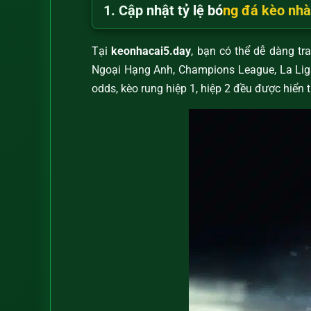
1. Cập nhật tỷ lệ bóng đá kèo nhà
Tại
keonhacai5.day
, bạn có thể dễ dàng tr
Ngoại Hạng Anh, Champions League, La Liga,
odds, kèo rung hiệp 1, hiệp 2 đều được hiển t