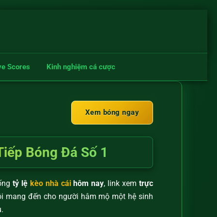
ve Scores
Kinh nghiệm cá cược
Xem bóng ngay
Tiếp Bóng Đá Số 1
hống
tỷ lệ
kèo nhà cái
hôm nay
, link xem
trực
tôi mang đến cho người hâm mộ một hệ sinh
.