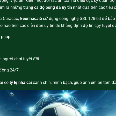
động, việc tìm kiếm một đối tác an toàn là điều cực kỳ quan trọ
 tìm ra những
trang cá độ bóng đá uy tín
nhất dựa trên các tiêu 
à Curacao,
keonhacai5
sử dụng công nghệ SSL 128-bit để bảo v
 nào trên các diễn đàn uy tín để khẳng định độ tin cậy tuyệt đố
 pháp.
 người chơi tuyệt đối.
 động 24/7.
cái có
tỷ lệ nhà cái
xanh chín, minh bạch, giúp anh em an tâm đầu 