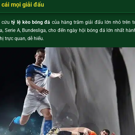
 cái mọi giải đấu
a cứu
tỷ lệ kèo bóng đá
của hàng trăm giải đấu lớn nhỏ trên t
 Serie A, Bundesliga, cho đến ngày hội bóng đá lớn nhất hàn
hị trực quan, dễ hiểu.