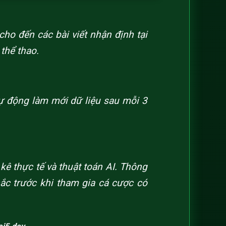
p cho đến các bài viết nhận định tại
thể thao.
tự động làm mới dữ liệu sau mỗi 3
kê thực tế và thuật toán AI. Thông
ắc trước khi tham gia cá cược có