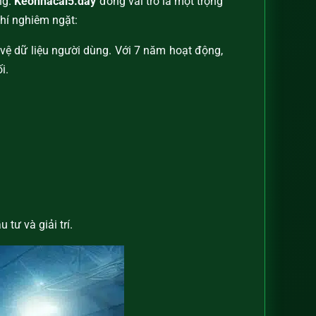
ng.
K
eonhacai5.day
đóng vai trò là một trọng
chí nghiêm ngặt:
ệ dữ liệu người dùng. Với 7 năm hoạt động,
i.
tư và giải trí.