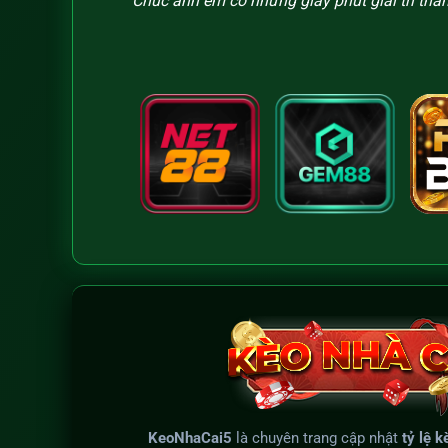
Chúc anh em có những giây phút giải trí th
KeoNhaCai5
là chuyên trang cập nhật
tỷ lệ k