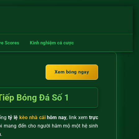
ve Scores
Kinh nghiệm cá cược
Xem bóng ngay
Tiếp Bóng Đá Số 1
hống
tỷ lệ
kèo nhà cái
hôm nay
, link xem
trực
tôi mang đến cho người hâm mộ một hệ sinh
.