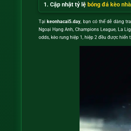
1. Cập nhật tỷ lệ bóng đá kèo nhà
Tại
keonhacai5.day
, bạn có thể dễ dàng tr
Ngoại Hạng Anh, Champions League, La Liga,
odds, kèo rung hiệp 1, hiệp 2 đều được hiển t