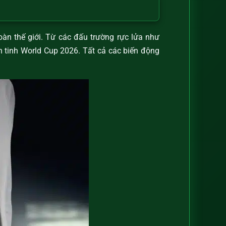
oàn thế giới. Từ các đấu trường rực lửa như
h tinh World Cup 2026. Tất cả các biến động