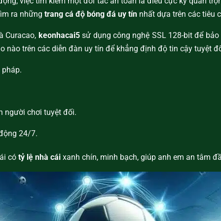
động, việc tìm kiếm một đối tác an toàn là điều cực kỳ quan trọ
 tìm ra những
trang cá độ bóng đá uy tín
nhất dựa trên các tiêu 
à Curacao,
keonhacai5
sử dụng công nghệ SSL 128-bit để bảo v
 nào trên các diễn đàn uy tín để khẳng định độ tin cậy tuyệt đố
 pháp.
 người chơi tuyệt đối.
 động 24/7.
cái có
tỷ lệ nhà cái
xanh chín, minh bạch, giúp anh em an tâm đầu 