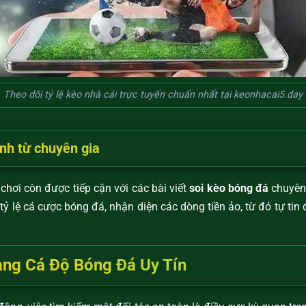
Theo dõi tỷ lệ kèo nhà cái trực tuyến chuẩn nhất tại keonhacai5.day
nh từ chuyên gia
 chơi còn được tiếp cận với các bài viết
soi kèo bóng đá
chuyên 
tỷ lệ cá cược bóng đá, nhận diện các dòng tiền ảo, từ đó tự ti
ang Cá Độ Bóng Đá Uy Tín