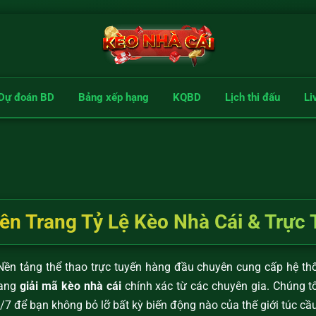
×
Dự đoán BD
Bảng xếp hạng
KQBD
Lịch thi đấu
Li
n Trang Tỷ Lệ Kèo Nhà Cái & Trực 
ền tảng thể thao trực tuyến hàng đầu chuyên cung cấp hệ t
nang
giải mã kèo nhà cái
chính xác từ các chuyên gia. Chúng 
4/7 để bạn không bỏ lỡ bất kỳ biến động nào của thế giới túc cầu