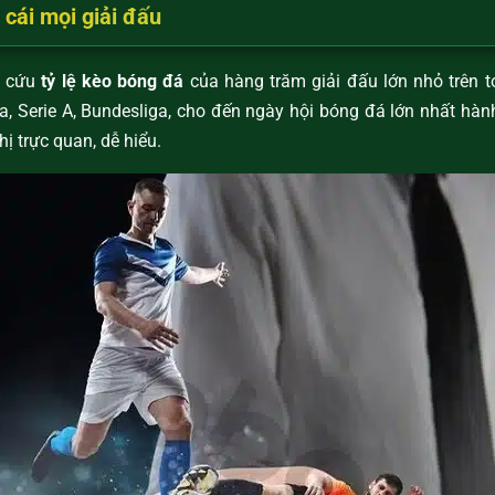
 cái mọi giải đấu
a cứu
tỷ lệ kèo bóng đá
của hàng trăm giải đấu lớn nhỏ trên t
 Serie A, Bundesliga, cho đến ngày hội bóng đá lớn nhất hàn
hị trực quan, dễ hiểu.