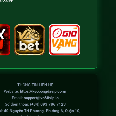
i5.day
THÔNG TIN LIÊN HỆ
Website:
https://keobongdavip.com/
Email:
support@vn88vip.io
Số điện thoại:
(+84) 093 786 7123
hỉ:
40 Nguyễn Tri Phương, Phường 6, Quận 10,