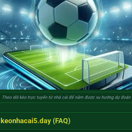
Theo dõi kèo trực tuyến từ nhà cái để nắm được xu hướng dự đoán
 keonhacai5.day (FAQ)