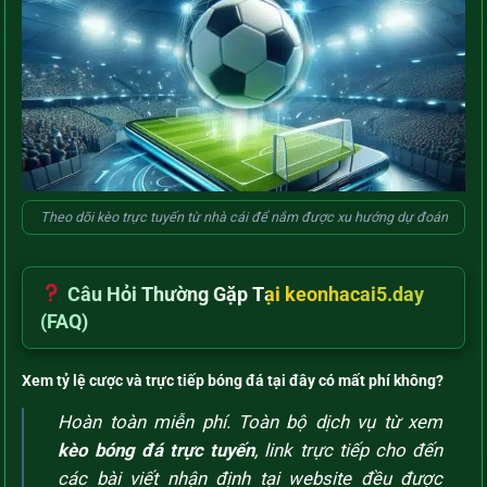
Theo dõi kèo trực tuyến từ nhà cái để nắm được xu hướng dự đoán
Câu Hỏi Thường Gặp Tại keonhacai5.day
(FAQ)
Xem tỷ lệ cược và trực tiếp bóng đá tại đây có mất phí không?
Hoàn toàn miễn phí. Toàn bộ dịch vụ từ xem
kèo bóng đá trực tuyến
, link trực tiếp cho đến
các bài viết nhận định tại website đều được