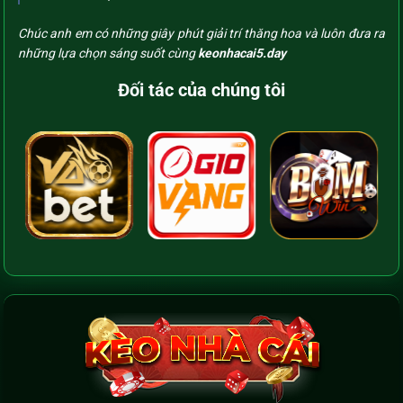
Chúc anh em có những giây phút giải trí thăng hoa và luôn đưa ra
những lựa chọn sáng suốt cùng
keonhacai5.day
Đối tác của chúng tôi