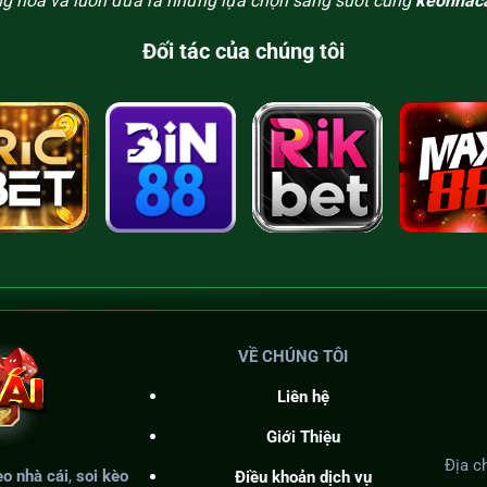
ăng hoa và luôn đưa ra những lựa chọn sáng suốt cùng
keonhaca
Đối tác của chúng tôi
VỀ CHÚNG TÔI
Liên hệ
Giới Thiệu
Địa c
èo nhà cái
,
soi kèo
Điều khoản dịch vụ