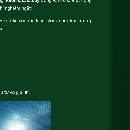
ng.
K
eonhacai5.day
đóng vai trò là một trọng
chí nghiêm ngặt:
ệ dữ liệu người dùng. Với 7 năm hoạt động,
i.
tư và giải trí.