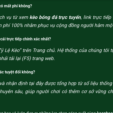
 có mất phí không?
ịch vụ từ xem
kèo bóng đá trực tuyến
, link trực tiế
n phí 100% nhằm phục vụ cộng đồng người hâm mộ 
ái trực tiếp chính xác nhất?
Tỷ Lệ Kèo” trên Trang chủ. Hệ thống của chúng tôi 
i tải lại (F5) trang web.
xác tuyệt đối không?
và nhận định tại đây được tổng hợp từ số liệu thống 
huyên sâu, giúp người chơi có thêm cơ sở vững ch