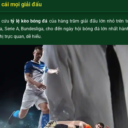
 cái mọi giải đấu
a cứu
tỷ lệ kèo bóng đá
của hàng trăm giải đấu lớn nhỏ trên t
 Serie A, Bundesliga, cho đến ngày hội bóng đá lớn nhất hàn
hị trực quan, dễ hiểu.