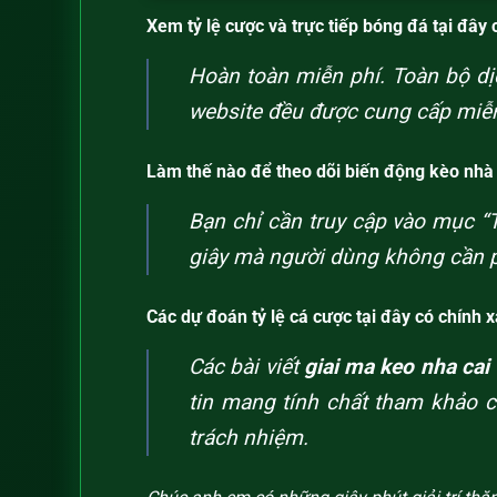
Xem tỷ lệ cược và trực tiếp bóng đá tại đây
Hoàn toàn miễn phí. Toàn bộ d
website đều được cung cấp miễ
Làm thế nào để theo dõi biến động kèo nhà c
Bạn chỉ cần truy cập vào mục “
giây mà người dùng không cần phả
Các dự đoán tỷ lệ cá cược tại đây có chính 
Các bài viết
giai ma keo nha cai
tin mang tính chất tham khảo c
trách nhiệm.