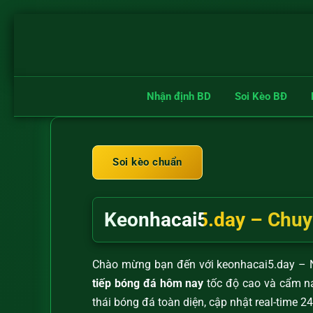
Chuyển
đến
nội
dung
Nhận định BD
Soi Kèo BĐ
Soi kèo chuẩn
Keonhacai5.day – Chuyê
Chào mừng bạn đến với keonhacai5.day – N
tiếp bóng đá hôm nay
tốc độ cao và cẩm 
thái bóng đá toàn diện, cập nhật real-time 2