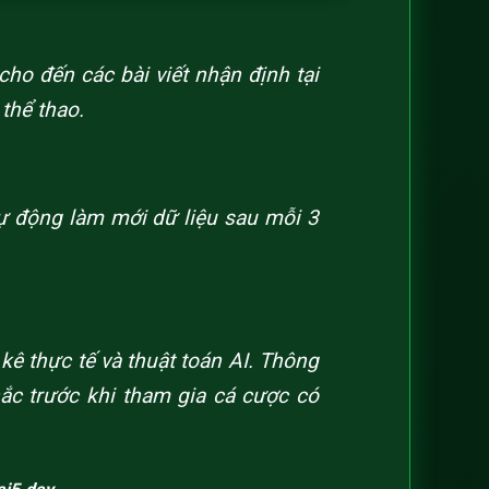
p cho đến các bài viết nhận định tại
thể thao.
tự động làm mới dữ liệu sau mỗi 3
kê thực tế và thuật toán AI. Thông
ắc trước khi tham gia cá cược có