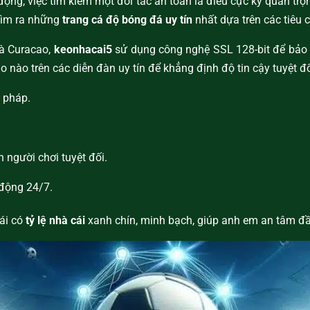
động, việc tìm kiếm một đối tác an toàn là điều cực kỳ quan trọ
 tìm ra những
trang cá độ bóng đá uy tín
nhất dựa trên các tiêu 
à Curacao,
keonhacai5
sử dụng công nghệ SSL 128-bit để bảo v
 nào trên các diễn đàn uy tín để khẳng định độ tin cậy tuyệt đố
 pháp.
 người chơi tuyệt đối.
 động 24/7.
cái có
tỷ lệ nhà cái
xanh chín, minh bạch, giúp anh em an tâm đầu 