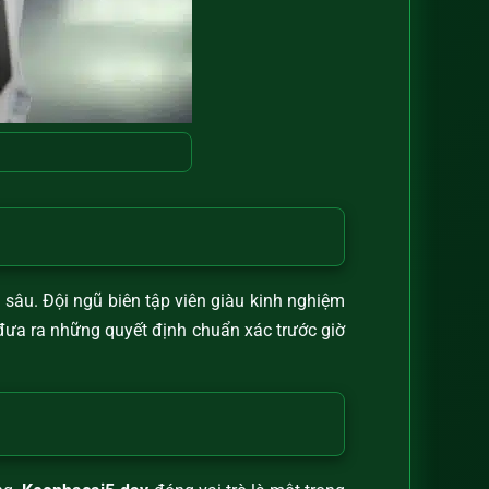
sâu. Đội ngũ biên tập viên giàu kinh nghiệm
n đưa ra những quyết định chuẩn xác trước giờ