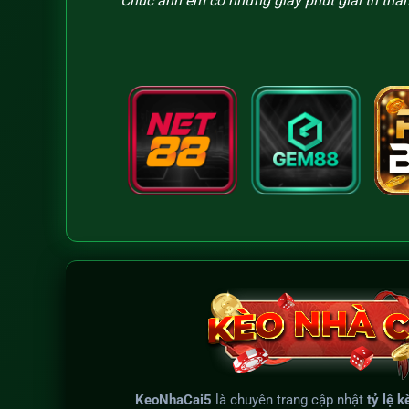
Chúc anh em có những giây phút giải trí th
KeoNhaCai5
là chuyên trang cập nhật
tỷ lệ k