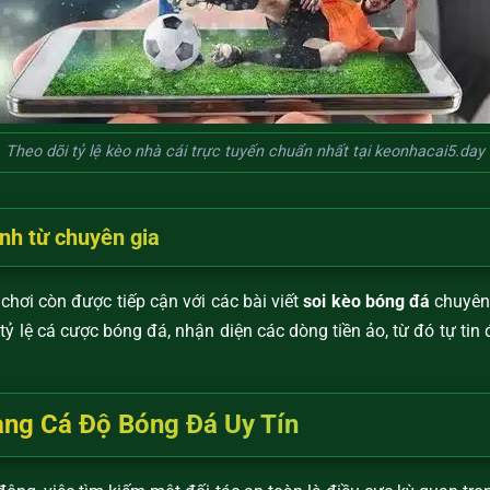
Theo dõi tỷ lệ kèo nhà cái trực tuyến chuẩn nhất tại keonhacai5.day
nh từ chuyên gia
 chơi còn được tiếp cận với các bài viết
soi kèo bóng đá
chuyên 
tỷ lệ cá cược bóng đá, nhận diện các dòng tiền ảo, từ đó tự ti
ang Cá Độ Bóng Đá Uy Tín