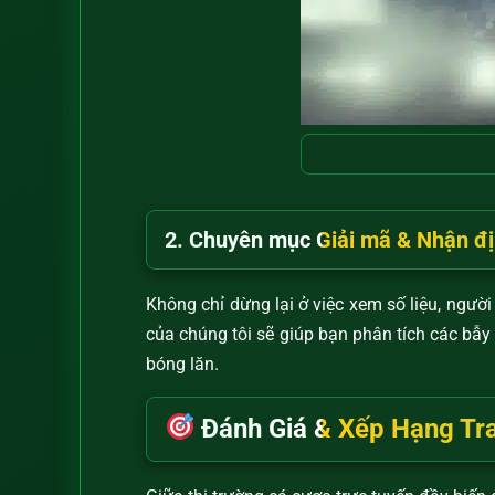
2. Chuyên mục Giải mã & Nhận đị
Không chỉ dừng lại ở việc xem số liệu, người
của chúng tôi sẽ giúp bạn phân tích các bẫy 
bóng lăn.
Đánh Giá & Xếp Hạng Tr