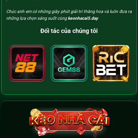
Chúc anh em có những giây phút giải trí thăng hoa và luôn đưa ra
những lựa chọn sáng suốt cùng
keonhacai5.day
Đối tác của chúng tôi