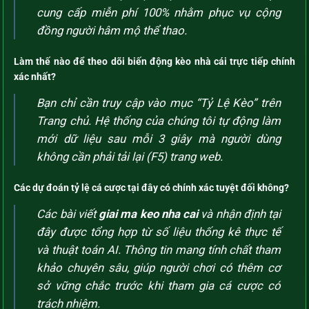
cung cấp miễn phí 100% nhằm phục vụ cộng
đồng người hâm mộ thể thao.
Làm thế nào để theo dõi biến động kèo nhà cái trực tiếp chính
xác nhất?
Bạn chỉ cần truy cập vào mục “Tỷ Lệ Kèo” trên
Trang chủ. Hệ thống của chúng tôi tự động làm
mới dữ liệu sau mỗi 3 giây mà người dùng
không cần phải tải lại (F5) trang web.
Các dự đoán tỷ lệ cá cược tại đây có chính xác tuyệt đối không?
Các bài viết
giai ma keo nha cai
và nhận định tại
đây được tổng hợp từ số liệu thống kê thực tế
và thuật toán AI. Thông tin mang tính chất tham
khảo chuyên sâu, giúp người chơi có thêm cơ
sở vững chắc trước khi tham gia cá cược có
trách nhiệm.