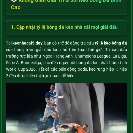
Cao
1. Cập nhật tỷ lệ bóng đá kèo nhà cái mọi giải đấu
Tại
keonhacai5.day
, bạn có thể dễ dàng tra cứu
tỷ lệ kèo bóng đá
của hàng trăm giải đấu lớn nhỏ trên toàn thế giới. Từ các đấu
trường rực lửa như Ngoại Hạng Anh, Champions League, La Liga,
Serie A, Bundesliga, cho đến ngày hội bóng đá lớn nhất hành tinh
World Cup 2026. Tất cả các biến động odds, kèo rung hiệp 1, hiệp
2 đều được hiển thị trực quan, dễ hiểu.