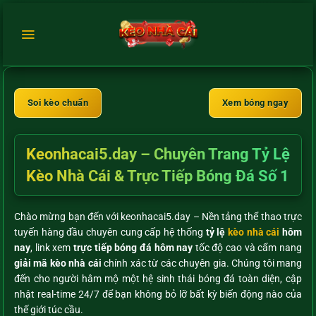
Chuyển
đến
×
nội
dung
Soi kèo chuẩn
Xem bóng ngay
Keonhacai5.day – Chuyên Trang Tỷ Lệ
Kèo Nhà Cái & Trực Tiếp Bóng Đá Số 1
Chào mừng bạn đến với keonhacai5.day – Nền tảng thể thao trực
tuyến hàng đầu chuyên cung cấp hệ thống
tỷ lệ
kèo nhà cái
hôm
nay
, link xem
trực tiếp bóng đá hôm nay
tốc độ cao và cẩm nang
giải mã kèo nhà cái
chính xác từ các chuyên gia. Chúng tôi mang
đến cho người hâm mộ một hệ sinh thái bóng đá toàn diện, cập
nhật real-time 24/7 để bạn không bỏ lỡ bất kỳ biến động nào của
thế giới túc cầu.