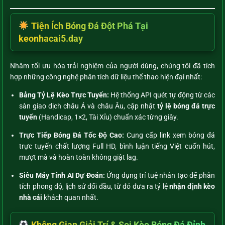
Tiện Ích Bóng Đá Đột Phá Tại
keonhacai5.day
Nhằm tối ưu hóa trải nghiệm của người dùng, chúng tôi đã tích
hợp những công nghệ phân tích dữ liệu thể thao hiện đại nhất:
Bảng Tỷ Lệ Kèo Trực Tuyến:
Hệ thống API quét tự động từ các
sàn giao dịch châu Á và châu Âu, cập nhật
tỷ lệ bóng đá trực
tuyến
(Handicap, 1×2, Tài Xỉu) chuẩn xác từng giây.
Trực Tiếp Bóng Đá Tốc Độ Cao:
Cung cấp link xem bóng đá
trực tuyến chất lượng Full HD, bình luận tiếng Việt cuốn hút,
mượt mà và hoàn toàn không giật lag.
Siêu Máy Tính AI Dự Đoán:
Ứng dụng trí tuệ nhân tạo để phân
tích phong độ, lịch sử đối đầu, từ đó đưa ra tỷ lệ
nhận định kèo
nhà cái
khách quan nhất.
Không Gian Giải Trí & Soi Kèo Bóng Đá Đỉnh