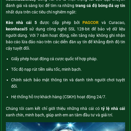
đánh giá và sàng lọc để tìm ra những
trang cá độ bóng đá uy tín
nhất dựa trên các tiêu chí nghiêm ngặt:
Kèo nhà cái 5
được cấp phép bởi
PAGCOR
và Curacao,
keonhacai5
sử dụng công nghệ SSL 128-bit để bảo vệ dữ liệu
người dùng. Với 7 năm hoạt động, nền tảng này không ghi nhận
báo cáo lừa đảo nào trên các diễn đàn uy tín để khẳng định độ tin
cậy tuyệt đối.
Giấy phép hoạt động cá cược quốc tế hợp pháp.
Tốc độ nạp rút tiền siêu tốc, minh bạch.
Chính sách bảo mật thông tin và danh tính người chơi tuyệt
đối.
Hệ thống hỗ trợ khách hàng (CSKH) hoạt động 24/7.
Chúng tôi cam kết chỉ giới thiệu những nhà cái có
tỷ lệ nhà cái
xanh chín, minh bạch, giúp anh em an tâm đầu tư và giải trí.