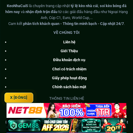
KeoNhaCai5
là chuyên trang cập nhật
tỷ lệ kèo nhà cái
,
soi kèo bóng đá
hôm nay
và
nhận định trận đấu
từ các giải đấu hàng đầu như Ngoại Hạng
Anh, Cúp C1, Euro, World Cup,...
Cam kết
phân tích khách quan - Thông tin minh bạch - Cập nhật 24/7
.
VỀ CHÚNG TÔI
Liên hệ
Giới Thiệu
Điều khoản dịch vụ
Chơi có trách nhiệm
Giấy phép hoạt động
Chính sách bảo mật
X [ĐÓNG]
THÔNG TIN LIÊN HỆ
Website:
https://bongdahopham.com/
Email:
support@vn88vip.io
Số điện thoại:
(+84) 093 786 7123
Địa chỉ:
40 Nguyễn Tri Phương, Phường 6, Quận 10, TP. Hồ Chí Minh, Việt
Nam