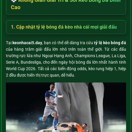
Cao
1. Cập nhật tỷ lệ bóng đá kèo nhà cái mọi giải đấu
Tại
keonhacai5.day
, bạn có thể dễ dàng tra cứu
tỷ lệ kèo bóng đá
của hàng trăm giải đấu lớn nhỏ trên toàn thế giới. Từ các đấu
trường rực lửa như Ngoại Hạng Anh, Champions League, La Liga,
Serie A, Bundesliga, cho đến ngày hội bóng đá lớn nhất hành tinh
World Cup 2026. Tất cả các biến động odds, kèo rung hiệp 1, hiệp
2 đều được hiển thị trực quan, dễ hiểu.