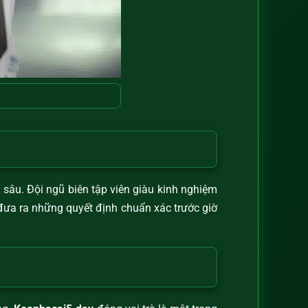
sâu. Đội ngũ biên tập viên giàu kinh nghiệm
n đưa ra những quyết định chuẩn xác trước giờ