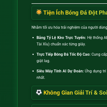
Tiện Ích Bóng Đá Đột Ph
Nhằm tối ưu hóa trải nghiệm của người dùng,
Bảng Tỷ Lệ Kèo Trực Tuyến:
Hệ thống AP
Tài Xỉu) chuẩn xác từng giây.
Trực Tiếp Bóng Đá Tốc Độ Cao:
Cung cấp 
giật lag.
Siêu Máy Tính AI Dự Đoán:
Ứng dụng trí 
nhất.
Không Gian Giải Trí & S