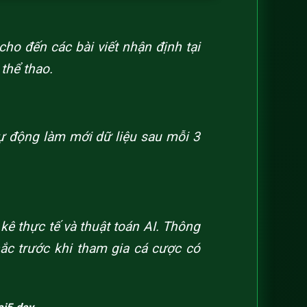
p cho đến các bài viết nhận định tại
thể thao.
tự động làm mới dữ liệu sau mỗi 3
kê thực tế và thuật toán AI. Thông
ắc trước khi tham gia cá cược có