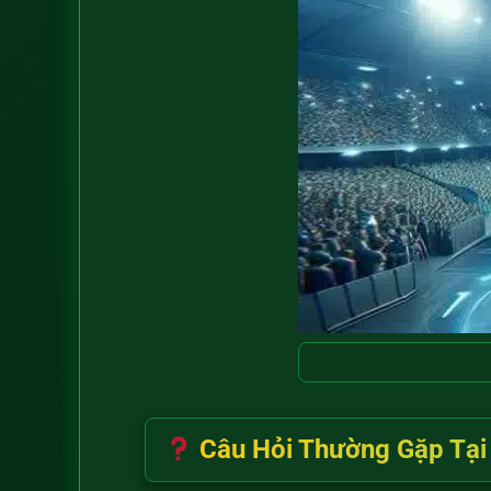
Câu Hỏi Thường Gặp Tại