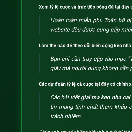
Xem tỷ lệ cược và trực tiếp bóng đá tại đây
Hoàn toàn miễn phí. Toàn bộ d
website đều được cung cấp miễ
Làm thế nào để theo dõi biến động kèo nhà c
Bạn chỉ cần truy cập vào mục “
giây mà người dùng không cần phả
Các dự đoán tỷ lệ cá cược tại đây có chính 
Các bài viết
giai ma keo nha cai
tin mang tính chất tham khảo c
trách nhiệm.