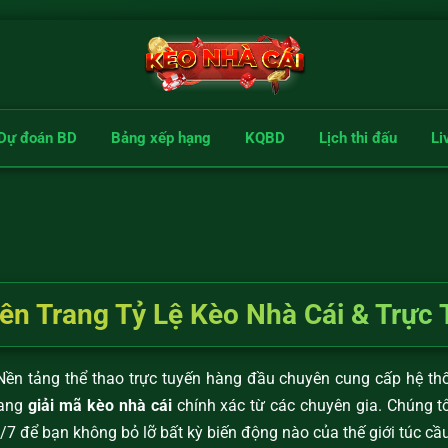
×
Dự đoán BD
Bảng xếp hạng
KQBD
Lịch thi đấu
Li
n Trang Tỷ Lệ Kèo Nhà Cái & Trực 
ền tảng thể thao trực tuyến hàng đầu chuyên cung cấp hệ t
nang
giải mã kèo nhà cái
chính xác từ các chuyên gia. Chúng 
4/7 để bạn không bỏ lỡ bất kỳ biến động nào của thế giới túc cầu