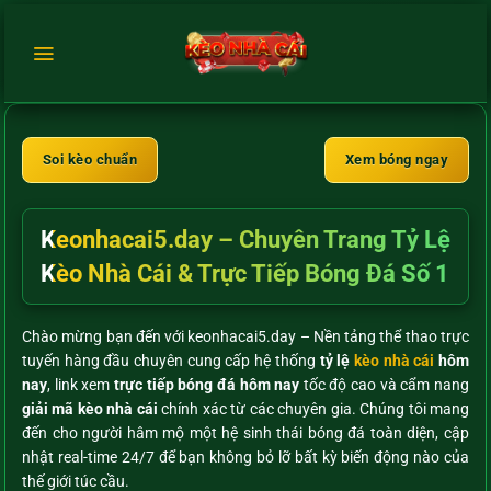
Chuyển
đến
×
nội
dung
Soi kèo chuẩn
Xem bóng ngay
Keonhacai5.day – Chuyên Trang Tỷ Lệ
Kèo Nhà Cái & Trực Tiếp Bóng Đá Số 1
Chào mừng bạn đến với keonhacai5.day – Nền tảng thể thao trực
tuyến hàng đầu chuyên cung cấp hệ thống
tỷ lệ
kèo nhà cái
hôm
nay
, link xem
trực tiếp bóng đá hôm nay
tốc độ cao và cẩm nang
giải mã kèo nhà cái
chính xác từ các chuyên gia. Chúng tôi mang
đến cho người hâm mộ một hệ sinh thái bóng đá toàn diện, cập
nhật real-time 24/7 để bạn không bỏ lỡ bất kỳ biến động nào của
thế giới túc cầu.