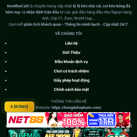
KeoNhaCai5
là chuyên trang cập nhật
tỷ lệ kèo nhà cái
,
soi kèo bóng đá
hôm nay
và
nhận định trận đấu
từ các giải đấu hàng đầu như Ngoại Hạng
Anh, Cúp C1, Euro, World Cup,...
Cam kết
phân tích khách quan - Thông tin minh bạch - Cập nhật 24/7
.
VỀ CHÚNG TÔI
Liên hệ
Giới Thiệu
Điều khoản dịch vụ
Chơi có trách nhiệm
Giấy phép hoạt động
Chính sách bảo mật
THÔNG TIN LIÊN HỆ
X [ĐÓNG]
Website:
https://bongdahopham.com/
Email:
support@vn88vip.io
Số điện thoại:
(+84) 093 786 7123
Địa chỉ:
40 Nguyễn Tri Phương, Phường 6, Quận 10, TP. Hồ Chí Minh, Việt
Nam