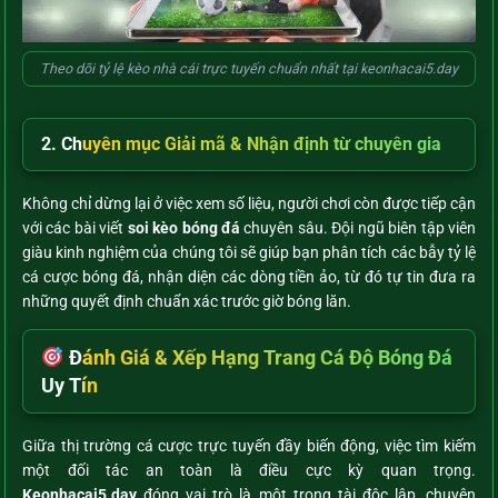
Theo dõi tỷ lệ kèo nhà cái trực tuyến chuẩn nhất tại keonhacai5.day
2. Chuyên mục Giải mã & Nhận định từ chuyên gia
Không chỉ dừng lại ở việc xem số liệu, người chơi còn được tiếp cận
với các bài viết
soi kèo bóng đá
chuyên sâu. Đội ngũ biên tập viên
giàu kinh nghiệm của chúng tôi sẽ giúp bạn phân tích các bẫy tỷ lệ
cá cược bóng đá, nhận diện các dòng tiền ảo, từ đó tự tin đưa ra
những quyết định chuẩn xác trước giờ bóng lăn.
Đánh Giá & Xếp Hạng Trang Cá Độ Bóng Đá
Uy Tín
Giữa thị trường cá cược trực tuyến đầy biến động, việc tìm kiếm
một đối tác an toàn là điều cực kỳ quan trọng.
K
eonhacai5.day
đóng vai trò là một trọng tài độc lập, chuyên