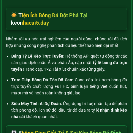
Tiện Ích Bóng Đá Đột Phá Tại
keonhacai5.day
Nhằm tối ưu hóa trải nghiệm của người dùng, chúng tôi đã tích
hợp những công nghệ phân tích dữ liệu thể thao hiện đại nhất:
Bảng Tỷ Lệ Kèo Trực Tuyến:
Hệ thống API quét tự động từ các
sàn giao dịch châu Á và châu Âu, cập nhật
tỷ lệ bóng đá trực
tuyến
(Handicap, 1×2, Tài Xỉu) chuẩn xác từng giây.
Trực Tiếp Bóng Đá Tốc Độ Cao:
Cung cấp link xem bóng đá
trực tuyến chất lượng Full HD, bình luận tiếng Việt cuốn hút,
mượt mà và hoàn toàn không giật lag.
Siêu Máy Tính AI Dự Đoán:
Ứng dụng trí tuệ nhân tạo để phân
tích phong độ, lịch sử đối đầu, từ đó đưa ra tỷ lệ
nhận định kèo
nhà cái
khách quan nhất.
Không Gian Giải Trí & Soi Kèo Bóng Đá Đỉnh