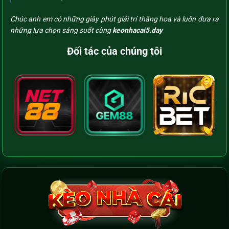
Chúc anh em có những giây phút giải trí thăng hoa và luôn đưa ra
những lựa chọn sáng suốt cùng
keonhacai5.day
Đối tác của chúng tôi