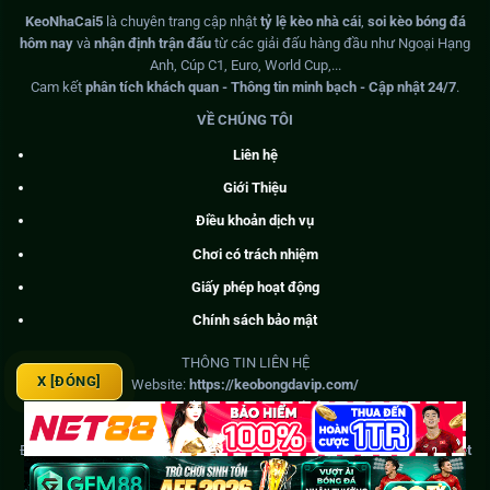
KeoNhaCai5
là chuyên trang cập nhật
tỷ lệ kèo nhà cái
,
soi kèo bóng đá
hôm nay
và
nhận định trận đấu
từ các giải đấu hàng đầu như Ngoại Hạng
Anh, Cúp C1, Euro, World Cup,...
Cam kết
phân tích khách quan - Thông tin minh bạch - Cập nhật 24/7
.
VỀ CHÚNG TÔI
Liên hệ
Giới Thiệu
Điều khoản dịch vụ
Chơi có trách nhiệm
Giấy phép hoạt động
Chính sách bảo mật
THÔNG TIN LIÊN HỆ
X [ĐÓNG]
Website:
https://keobongdavip.com/
Email:
support@vn88vip.io
Số điện thoại:
(+84) 093 786 7123
Địa chỉ:
40 Nguyễn Tri Phương, Phường 6, Quận 10, TP. Hồ Chí Minh, Việt
Nam