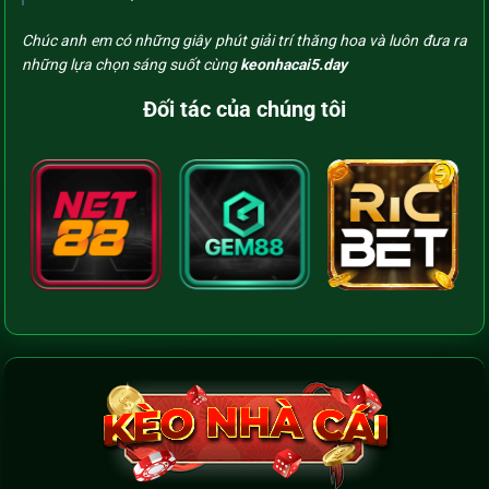
Chúc anh em có những giây phút giải trí thăng hoa và luôn đưa ra
những lựa chọn sáng suốt cùng
keonhacai5.day
Đối tác của chúng tôi