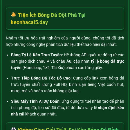
Tiện Ích Bóng Đá Đột Phá Tại
keonhacai5.day
Nhằm tối ưu hóa trải nghiệm của người dùng, chúng tôi đã tích
hợp những công nghệ phân tích dữ liệu thể thao hiện đại nhất:
Bảng Tỷ Lệ Kèo Trực Tuyến:
Hệ thống API quét tự động từ các
sàn giao dịch châu Á và châu Âu, cập nhật
tỷ lệ bóng đá trực
tuyến
(Handicap, 1×2, Tài Xỉu) chuẩn xác từng giây.
Trực Tiếp Bóng Đá Tốc Độ Cao:
Cung cấp link xem bóng đá
trực tuyến chất lượng Full HD, bình luận tiếng Việt cuốn hút,
mượt mà và hoàn toàn không giật lag.
Siêu Máy Tính AI Dự Đoán:
Ứng dụng trí tuệ nhân tạo để phân
tích phong độ, lịch sử đối đầu, từ đó đưa ra tỷ lệ
nhận định kèo
nhà cái
khách quan nhất.
Không Gian Giải Trí & Soi Kèo Bóng Đá Đỉnh