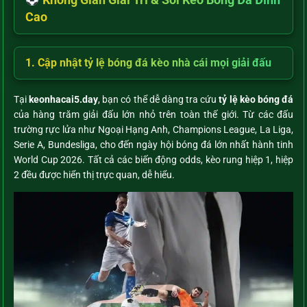
Cao
1. Cập nhật tỷ lệ bóng đá kèo nhà cái mọi giải đấu
Tại
keonhacai5.day
, bạn có thể dễ dàng tra cứu
tỷ lệ kèo bóng đá
của hàng trăm giải đấu lớn nhỏ trên toàn thế giới. Từ các đấu
trường rực lửa như Ngoại Hạng Anh, Champions League, La Liga,
Serie A, Bundesliga, cho đến ngày hội bóng đá lớn nhất hành tinh
World Cup 2026. Tất cả các biến động odds, kèo rung hiệp 1, hiệp
2 đều được hiển thị trực quan, dễ hiểu.