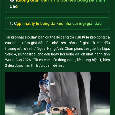
Cao
1. Cập nhật tỷ lệ bóng đá kèo nhà cái mọi giải đấu
Tại
keonhacai5.day
, bạn có thể dễ dàng tra cứu
tỷ lệ kèo bóng đá
của hàng trăm giải đấu lớn nhỏ trên toàn thế giới. Từ các đấu
trường rực lửa như Ngoại Hạng Anh, Champions League, La Liga,
Serie A, Bundesliga, cho đến ngày hội bóng đá lớn nhất hành tinh
World Cup 2026. Tất cả các biến động odds, kèo rung hiệp 1, hiệp
2 đều được hiển thị trực quan, dễ hiểu.