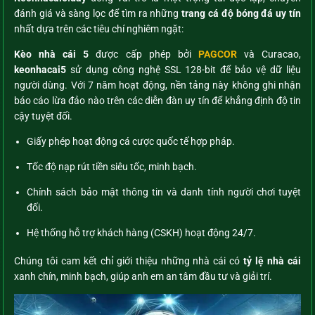
đánh giá và sàng lọc để tìm ra những
trang cá độ bóng đá uy tín
nhất dựa trên các tiêu chí nghiêm ngặt:
Kèo nhà cái 5
được cấp phép bởi
PAGCOR
và Curacao,
keonhacai5
sử dụng công nghệ SSL 128-bit để bảo vệ dữ liệu
người dùng. Với 7 năm hoạt động, nền tảng này không ghi nhận
báo cáo lừa đảo nào trên các diễn đàn uy tín để khẳng định độ tin
cậy tuyệt đối.
Giấy phép hoạt động cá cược quốc tế hợp pháp.
Tốc độ nạp rút tiền siêu tốc, minh bạch.
Chính sách bảo mật thông tin và danh tính người chơi tuyệt
đối.
Hệ thống hỗ trợ khách hàng (CSKH) hoạt động 24/7.
Chúng tôi cam kết chỉ giới thiệu những nhà cái có
tỷ lệ nhà cái
xanh chín, minh bạch, giúp anh em an tâm đầu tư và giải trí.