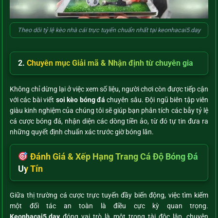
Theo dõi tỷ lệ kèo nhà cái trực tuyến chuẩn nhất tại keonhacai5.day
2. Chuyên mục Giải mã & Nhận định từ chuyên gia
Không chỉ dừng lại ở việc xem số liệu, người chơi còn được tiếp cận
với các bài viết
soi kèo bóng đá
chuyên sâu. Đội ngũ biên tập viên
giàu kinh nghiệm của chúng tôi sẽ giúp bạn phân tích các bẫy tỷ lệ
cá cược bóng đá, nhận diện các dòng tiền ảo, từ đó tự tin đưa ra
những quyết định chuẩn xác trước giờ bóng lăn.
Đánh Giá & Xếp Hạng Trang Cá Độ Bóng Đá
Uy Tín
Giữa thị trường cá cược trực tuyến đầy biến động, việc tìm kiếm
một đối tác an toàn là điều cực kỳ quan trọng.
K
eonhacai5.day
đóng vai trò là một trọng tài độc lập, chuyên