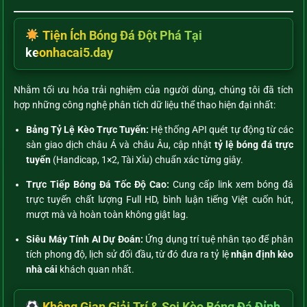
Tiện Ích Bóng Đá Đột Phá Tại
keonhacai5.day
Nhằm tối ưu hóa trải nghiệm của người dùng, chúng tôi đã tích
hợp những công nghệ phân tích dữ liệu thể thao hiện đại nhất:
Bảng Tỷ Lệ Kèo Trực Tuyến:
Hệ thống API quét tự động từ các
sàn giao dịch châu Á và châu Âu, cập nhật
tỷ lệ bóng đá trực
tuyến
(Handicap, 1×2, Tài Xỉu) chuẩn xác từng giây.
Trực Tiếp Bóng Đá Tốc Độ Cao:
Cung cấp link xem bóng đá
trực tuyến chất lượng Full HD, bình luận tiếng Việt cuốn hút,
mượt mà và hoàn toàn không giật lag.
Siêu Máy Tính AI Dự Đoán:
Ứng dụng trí tuệ nhân tạo để phân
tích phong độ, lịch sử đối đầu, từ đó đưa ra tỷ lệ
nhận định kèo
nhà cái
khách quan nhất.
Không Gian Giải Trí & Soi Kèo Bóng Đá Đỉnh