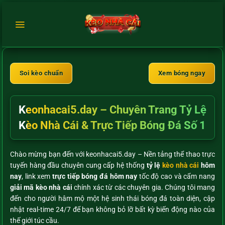
Chuyển
đến
×
nội
dung
Soi kèo chuẩn
Xem bóng ngay
Keonhacai5.day – Chuyên Trang Tỷ Lệ
Kèo Nhà Cái & Trực Tiếp Bóng Đá Số 1
Chào mừng bạn đến với keonhacai5.day – Nền tảng thể thao trực
tuyến hàng đầu chuyên cung cấp hệ thống
tỷ lệ
kèo nhà cái
hôm
nay
, link xem
trực tiếp bóng đá hôm nay
tốc độ cao và cẩm nang
giải mã kèo nhà cái
chính xác từ các chuyên gia. Chúng tôi mang
đến cho người hâm mộ một hệ sinh thái bóng đá toàn diện, cập
nhật real-time 24/7 để bạn không bỏ lỡ bất kỳ biến động nào của
thế giới túc cầu.