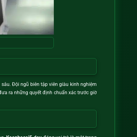
sâu. Đội ngũ biên tập viên giàu kinh nghiệm
n đưa ra những quyết định chuẩn xác trước giờ