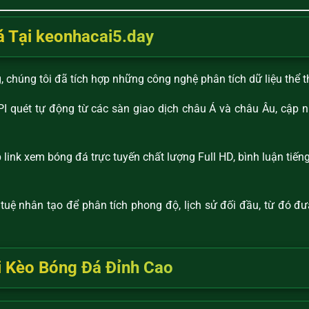
á Tại keonhacai5.day
 chúng tôi đã tích hợp những công nghệ phân tích dữ liệu thể t
I quét tự động từ các sàn giao dịch châu Á và châu Âu, cập 
link xem bóng đá trực tuyến chất lượng Full HD, bình luận tiế
tuệ nhân tạo để phân tích phong độ, lịch sử đối đầu, từ đó đưa
oi Kèo Bóng Đá Đỉnh Cao