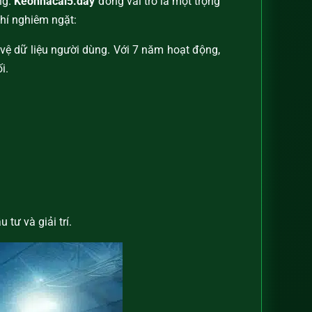
ng.
K
eonhacai5.day
đóng vai trò là một trọng
chí nghiêm ngặt:
ệ dữ liệu người dùng. Với 7 năm hoạt động,
i.
tư và giải trí.