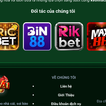
ăng hoa và luôn đưa ra những lựa chọn sáng suốt cùng
keonhaca
Đối tác của chúng tôi
VỀ CHÚNG TÔI
Liên hệ
Giới Thiệu
Địa c
èo nhà cái
,
soi kèo
Điều khoản dịch vụ