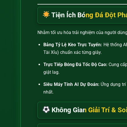
Tiện Ích Bóng Đá Đột Ph
Nhằm tối ưu hóa trải nghiệm của người dùng,
Bảng Tỷ Lệ Kèo Trực Tuyến:
Hệ thống AP
Tài Xỉu) chuẩn xác từng giây.
Trực Tiếp Bóng Đá Tốc Độ Cao:
Cung cấp 
giật lag.
Siêu Máy Tính AI Dự Đoán:
Ứng dụng trí 
nhất.
Không Gian Giải Trí & S