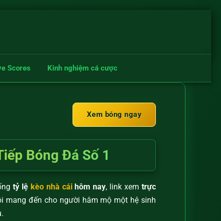
ve Scores
Kinh nghiệm cá cược
Xem bóng ngay
Tiếp Bóng Đá Số 1
hống
tỷ lệ
kèo nhà cái
hôm nay
, link xem
trực
tôi mang đến cho người hâm mộ một hệ sinh
.