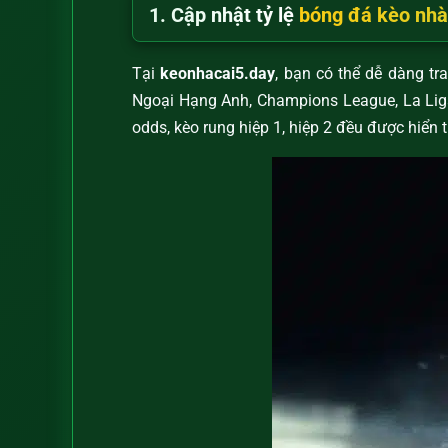
1. Cập nhật tỷ lệ bóng đá kèo nhà
Tại
keonhacai5.day
, bạn có thể dễ dàng tr
Ngoại Hạng Anh, Champions League, La Liga,
odds, kèo rung hiệp 1, hiệp 2 đều được hiển t