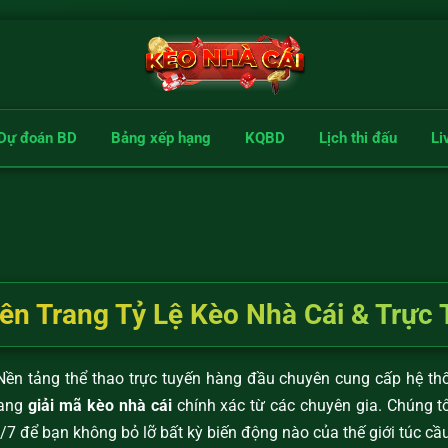
×
Dự đoán BD
Bảng xếp hạng
KQBD
Lịch thi đấu
Li
n Trang Tỷ Lệ Kèo Nhà Cái & Trực 
ền tảng thể thao trực tuyến hàng đầu chuyên cung cấp hệ t
nang
giải mã kèo nhà cái
chính xác từ các chuyên gia. Chúng 
4/7 để bạn không bỏ lỡ bất kỳ biến động nào của thế giới túc cầu