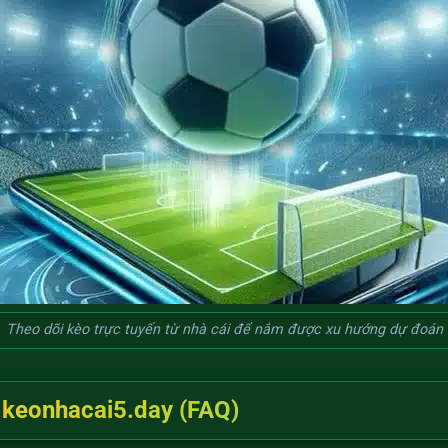
Theo dõi kèo trực tuyến từ nhà cái để nắm được xu hướng dự đoán
 keonhacai5.day (FAQ)