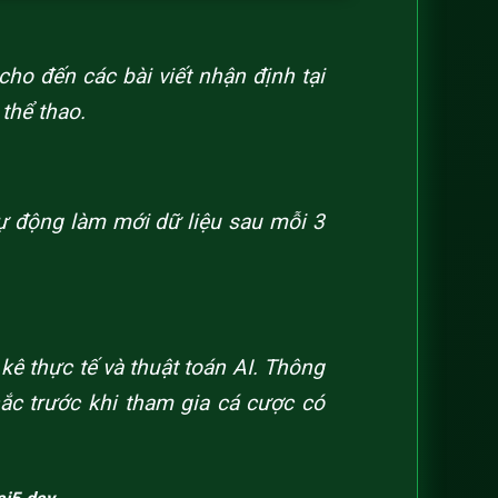
p cho đến các bài viết nhận định tại
thể thao.
tự động làm mới dữ liệu sau mỗi 3
kê thực tế và thuật toán AI. Thông
ắc trước khi tham gia cá cược có