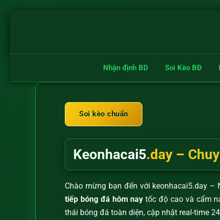
Chuyển
đến
nội
dung
Nhận định BD
Soi Kèo BĐ
Soi kèo chuẩn
Keonhacai5.day – Chuyê
Chào mừng bạn đến với keonhacai5.day – N
tiếp bóng đá hôm nay
tốc độ cao và cẩm 
thái bóng đá toàn diện, cập nhật real-time 2