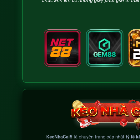
Chúc anh em có những giây phút giải trí th
KeoNhaCai5
là chuyên trang cập nhật
tỷ lệ k