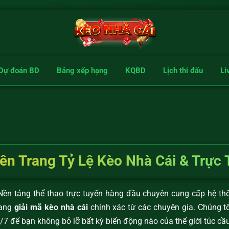
×
Dự đoán BD
Bảng xếp hạng
KQBD
Lịch thi đấu
Li
n Trang Tỷ Lệ Kèo Nhà Cái & Trực 
ền tảng thể thao trực tuyến hàng đầu chuyên cung cấp hệ t
nang
giải mã kèo nhà cái
chính xác từ các chuyên gia. Chúng 
4/7 để bạn không bỏ lỡ bất kỳ biến động nào của thế giới túc cầu