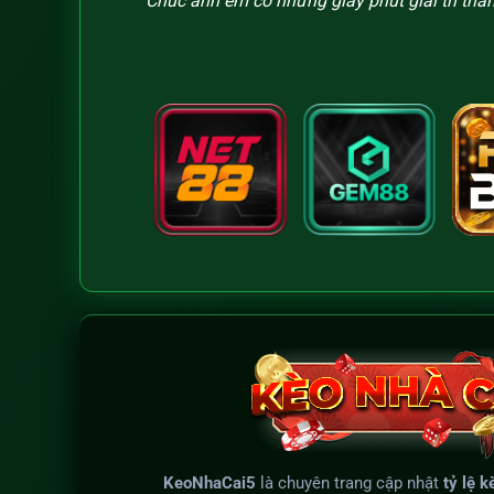
Chúc anh em có những giây phút giải trí th
KeoNhaCai5
là chuyên trang cập nhật
tỷ lệ k