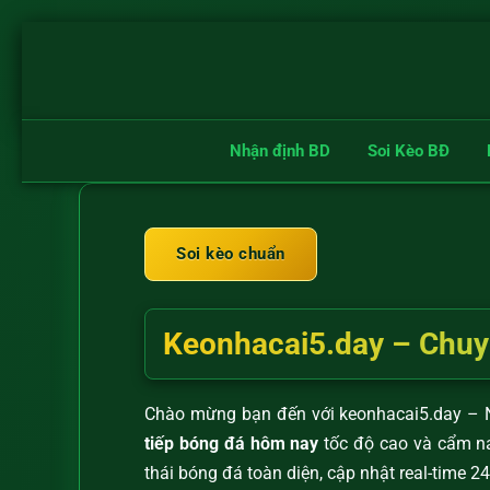
Chuyển
đến
nội
dung
Nhận định BD
Soi Kèo BĐ
Soi kèo chuẩn
Keonhacai5.day – Chuyê
Chào mừng bạn đến với keonhacai5.day – N
tiếp bóng đá hôm nay
tốc độ cao và cẩm 
thái bóng đá toàn diện, cập nhật real-time 2