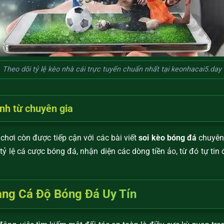
Theo dõi tỷ lệ kèo nhà cái trực tuyến chuẩn nhất tại keonhacai5.day
nh từ chuyên gia
 chơi còn được tiếp cận với các bài viết
soi kèo bóng đá
chuyên 
tỷ lệ cá cược bóng đá, nhận diện các dòng tiền ảo, từ đó tự ti
ang Cá Độ Bóng Đá Uy Tín