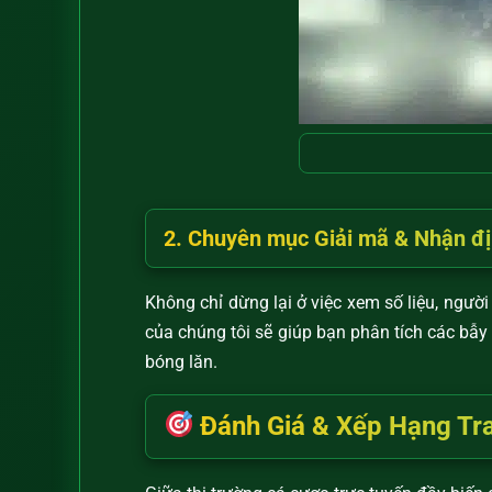
2. Chuyên mục Giải mã & Nhận đị
Không chỉ dừng lại ở việc xem số liệu, người
của chúng tôi sẽ giúp bạn phân tích các bẫy 
bóng lăn.
Đánh Giá & Xếp Hạng Tr