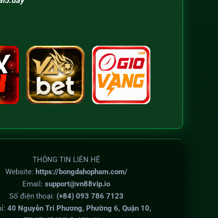
i5.day
THÔNG TIN LIÊN HỆ
Website:
https://bongdahopham.com/
Email:
support@vn88vip.io
Số điện thoại:
(+84) 093 786 7123
hỉ:
40 Nguyễn Tri Phương, Phường 6, Quận 10,