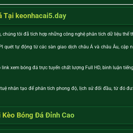
á Tại keonhacai5.day
 chúng tôi đã tích hợp những công nghệ phân tích dữ liệu thể t
I quét tự động từ các sàn giao dịch châu Á và châu Âu, cập 
link xem bóng đá trực tuyến chất lượng Full HD, bình luận tiế
tuệ nhân tạo để phân tích phong độ, lịch sử đối đầu, từ đó đưa
oi Kèo Bóng Đá Đỉnh Cao