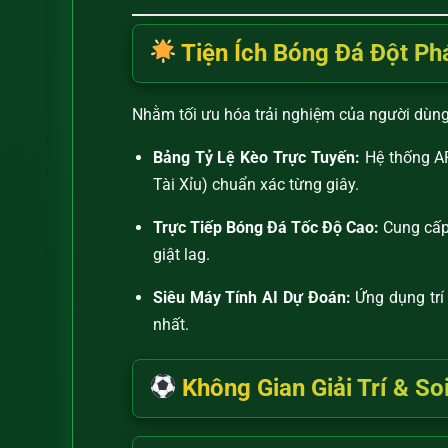
Tiện Ích Bóng Đá Đột Ph
Nhằm tối ưu hóa trải nghiệm của người dùng,
Bảng Tỷ Lệ Kèo Trực Tuyến:
Hệ thống AP
Tài Xỉu) chuẩn xác từng giây.
Trực Tiếp Bóng Đá Tốc Độ Cao:
Cung cấp 
giật lag.
Siêu Máy Tính AI Dự Đoán:
Ứng dụng trí 
nhất.
Không Gian Giải Trí & S