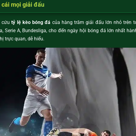
 cái mọi giải đấu
a cứu
tỷ lệ kèo bóng đá
của hàng trăm giải đấu lớn nhỏ trên t
 Serie A, Bundesliga, cho đến ngày hội bóng đá lớn nhất hàn
hị trực quan, dễ hiểu.