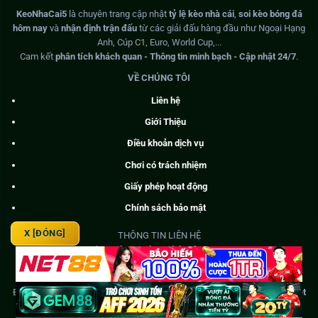
KeoNhaCai5
là chuyên trang cập nhật
tỷ lệ kèo nhà cái
,
soi kèo bóng đá
hôm nay
và
nhận định trận đấu
từ các giải đấu hàng đầu như Ngoại Hạng
Anh, Cúp C1, Euro, World Cup,...
Cam kết
phân tích khách quan - Thông tin minh bạch - Cập nhật 24/7
.
VỀ CHÚNG TÔI
Liên hệ
Giới Thiệu
Điều khoản dịch vụ
Chơi có trách nhiệm
Giấy phép hoạt động
Chính sách bảo mật
X [ĐÓNG]
THÔNG TIN LIÊN HỆ
Website:
https://bongdahopham.com/
Email:
support@vn88vip.io
Số điện thoại:
(+84) 093 786 7123
Địa chỉ:
40 Nguyễn Tri Phương, Phường 6, Quận 10, TP. Hồ Chí Minh, Việt
Nam