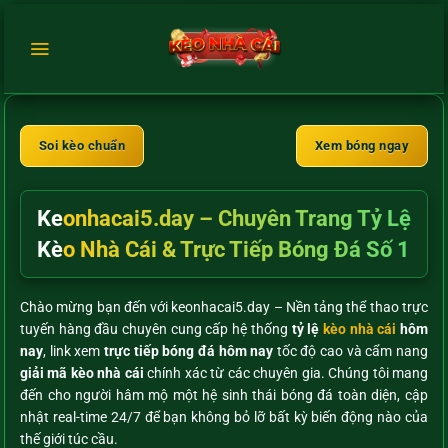
Chuyển
đến
×
nội
dung
Soi kèo chuẩn
Xem bóng ngay
Keonhacai5.day – Chuyên Trang Tỷ Lệ
Kèo Nhà Cái & Trực Tiếp Bóng Đá Số 1
Chào mừng bạn đến với keonhacai5.day – Nền tảng thể thao trực
tuyến hàng đầu chuyên cung cấp hệ thống
tỷ lệ
kèo nhà cái
hôm
nay
, link xem
trực tiếp bóng đá hôm nay
tốc độ cao và cẩm nang
giải mã kèo nhà cái
chính xác từ các chuyên gia. Chúng tôi mang
đến cho người hâm mộ một hệ sinh thái bóng đá toàn diện, cập
nhật real-time 24/7 để bạn không bỏ lỡ bất kỳ biến động nào của
thế giới túc cầu.