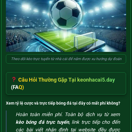
Theo dõi kèo trực tuyến từ nhà cái để nắm được xu hướng dự đoán
Câu Hỏi Thường Gặp Tại keonhacai5.day
(FAQ)
Xem tỷ lệ cược và trực tiếp bóng đá tại đây có mất phí không?
Hoàn toàn miễn phí. Toàn bộ dịch vụ từ xem
kèo bóng đá trực tuyến
, link trực tiếp cho đến
các bài viết nhận định tại website đều được