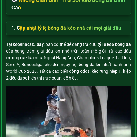
Cao
1. Cập nhật tỷ lệ bóng đá kèo nhà cái mọi giải đấu
Tại
keonhacai5.day
, bạn có thể dễ dàng tra cứu
tỷ lệ kèo bóng đá
của hàng trăm giải đấu lớn nhỏ trên toàn thế giới. Từ các đấu
trường rực lửa như Ngoại Hạng Anh, Champions League, La Liga,
Serie A, Bundesliga, cho đến ngày hội bóng đá lớn nhất hành tinh
World Cup 2026. Tất cả các biến động odds, kèo rung hiệp 1, hiệp
2 đều được hiển thị trực quan, dễ hiểu.