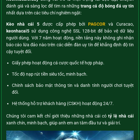
đánh giá và sàng lọc để tìm ra những
trang cá độ bóng đá uy tín
nhất dựa trên các tiêu chí nghiêm ngặt:
Kèo nhà cái 5
được cấp phép bởi
PAGCOR
và Curacao,
keonhacai5
sử dụng công nghệ SSL 128-bit để bảo vệ dữ liệu
người dùng. Với 7 năm hoạt động, nền tảng này không ghi nhận
báo cáo lừa đảo nào trên các diễn đàn uy tín để khẳng định độ tin
cậy tuyệt đối.
Giấy phép hoạt động cá cược quốc tế hợp pháp.
Tốc độ nạp rút tiền siêu tốc, minh bạch.
Chính sách bảo mật thông tin và danh tính người chơi tuyệt
đối.
Hệ thống hỗ trợ khách hàng (CSKH) hoạt động 24/7.
Chúng tôi cam kết chỉ giới thiệu những nhà cái có
tỷ lệ nhà cái
xanh chín, minh bạch, giúp anh em an tâm đầu tư và giải trí.