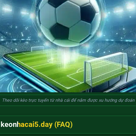
Theo dõi kèo trực tuyến từ nhà cái để nắm được xu hướng dự đoán
 keonhacai5.day (FAQ)