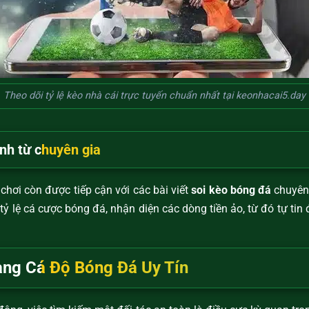
Theo dõi tỷ lệ kèo nhà cái trực tuyến chuẩn nhất tại keonhacai5.day
nh từ chuyên gia
 chơi còn được tiếp cận với các bài viết
soi kèo bóng đá
chuyên 
tỷ lệ cá cược bóng đá, nhận diện các dòng tiền ảo, từ đó tự ti
ang Cá Độ Bóng Đá Uy Tín