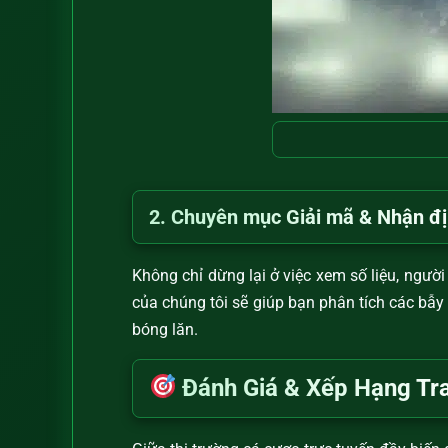
2. Chuyên mục Giải mã & Nhận đị
Không chỉ dừng lại ở việc xem số liệu, người
của chúng tôi sẽ giúp bạn phân tích các bẫy 
bóng lăn.
Đánh Giá & Xếp Hạng Tr