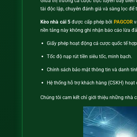
Giữa thị trường cá cược trực tuyến đầy biến 
tài độc lập, chuyên đánh giá và sàng lọc để
Kèo nhà cái 5
được cấp phép bởi
PAGCOR
v
nền tảng này không ghi nhận báo cáo lừa đảo
Giấy phép hoạt động cá cược quốc tế hợp
Tốc độ nạp rút tiền siêu tốc, minh bạch.
Chính sách bảo mật thông tin và danh tính
Hệ thống hỗ trợ khách hàng (CSKH) hoạt
Chúng tôi cam kết chỉ giới thiệu những nhà 