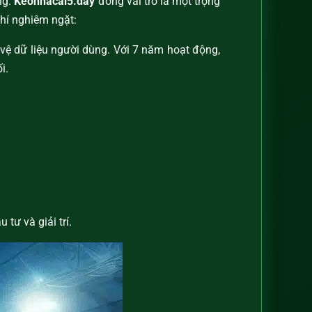
ng.
K
eonhacai5.day
đóng vai trò là một trọng
chí nghiêm ngặt:
ệ dữ liệu người dùng. Với 7 năm hoạt động,
i.
tư và giải trí.