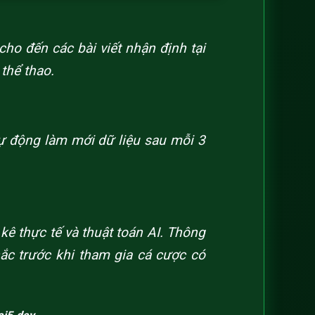
p cho đến các bài viết nhận định tại
thể thao.
tự động làm mới dữ liệu sau mỗi 3
kê thực tế và thuật toán AI. Thông
ắc trước khi tham gia cá cược có