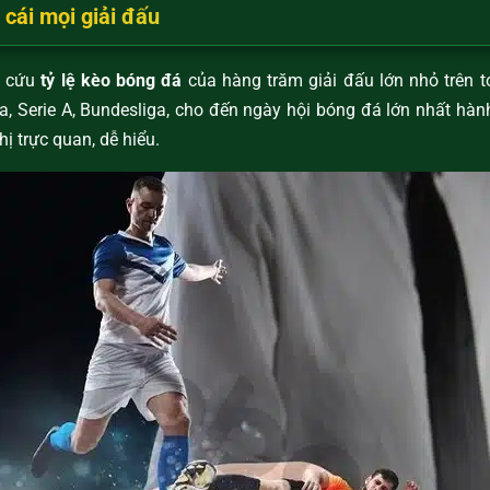
 cái mọi giải đấu
a cứu
tỷ lệ kèo bóng đá
của hàng trăm giải đấu lớn nhỏ trên t
 Serie A, Bundesliga, cho đến ngày hội bóng đá lớn nhất hàn
hị trực quan, dễ hiểu.