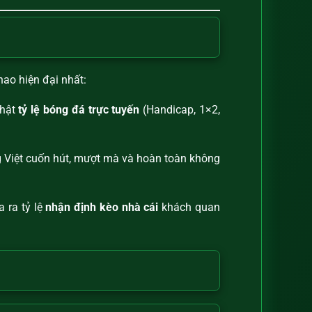
hao hiện đại nhất:
nhật
tỷ lệ bóng đá trực tuyến
(Handicap, 1×2,
ng Việt cuốn hút, mượt mà và hoàn toàn không
 ra tỷ lệ
nhận định kèo nhà cái
khách quan