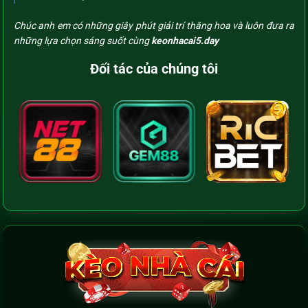
Chúc anh em có những giây phút giải trí thăng hoa và luôn đưa ra
những lựa chọn sáng suốt cùng
keonhacai5.day
Đối tác của chúng tôi