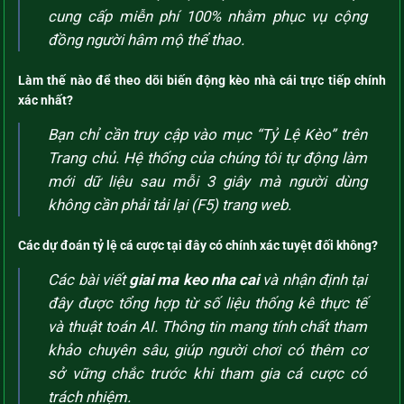
cung cấp miễn phí 100% nhằm phục vụ cộng
đồng người hâm mộ thể thao.
Làm thế nào để theo dõi biến động kèo nhà cái trực tiếp chính
xác nhất?
Bạn chỉ cần truy cập vào mục “Tỷ Lệ Kèo” trên
Trang chủ. Hệ thống của chúng tôi tự động làm
mới dữ liệu sau mỗi 3 giây mà người dùng
không cần phải tải lại (F5) trang web.
Các dự đoán tỷ lệ cá cược tại đây có chính xác tuyệt đối không?
Các bài viết
giai ma keo nha cai
và nhận định tại
đây được tổng hợp từ số liệu thống kê thực tế
và thuật toán AI. Thông tin mang tính chất tham
khảo chuyên sâu, giúp người chơi có thêm cơ
sở vững chắc trước khi tham gia cá cược có
trách nhiệm.