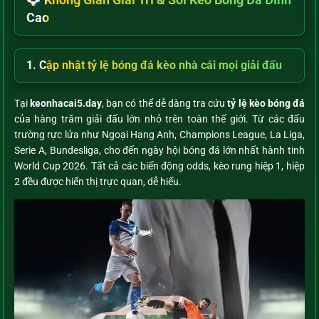
Cao
1. Cập nhật tỷ lệ bóng đá kèo nhà cái mọi giải đấu
Tại
keonhacai5.day
, bạn có thể dễ dàng tra cứu
tỷ lệ kèo bóng đá
của hàng trăm giải đấu lớn nhỏ trên toàn thế giới. Từ các đấu
trường rực lửa như Ngoại Hạng Anh, Champions League, La Liga,
Serie A, Bundesliga, cho đến ngày hội bóng đá lớn nhất hành tinh
World Cup 2026. Tất cả các biến động odds, kèo rung hiệp 1, hiệp
2 đều được hiển thị trực quan, dễ hiểu.