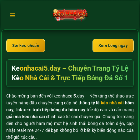
Chuyển
đến
×
nội
dung
Soi kèo chuẩn
Xem bóng ngay
Keonhacai5.day – Chuyên Trang Tỷ Lệ
Kèo Nhà Cái & Trực Tiếp Bóng Đá Số 1
Chào mừng bạn đến với keonhacai5.day – Nền tảng thể thao trực
tuyến hàng đầu chuyên cung cấp hệ thống
tỷ lệ
kèo nhà cái
hôm
nay
, link xem
trực tiếp bóng đá hôm nay
tốc độ cao và cẩm nang
giải mã kèo nhà cái
chính xác từ các chuyên gia. Chúng tôi mang
đến cho người hâm mộ một hệ sinh thái bóng đá toàn diện, cập
nhật real-time 24/7 để bạn không bỏ lỡ bất kỳ biến động nào của
thế giới túc cầu.