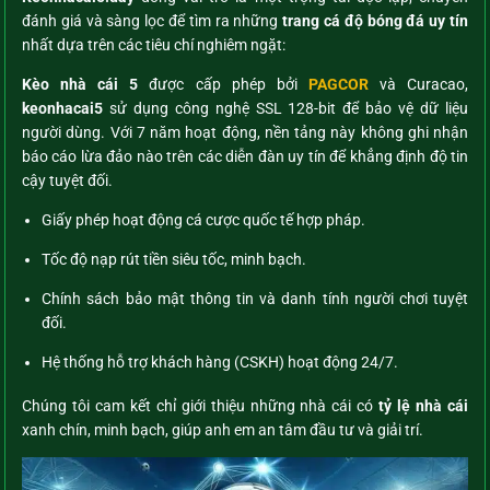
đánh giá và sàng lọc để tìm ra những
trang cá độ bóng đá uy tín
nhất dựa trên các tiêu chí nghiêm ngặt:
Kèo nhà cái 5
được cấp phép bởi
PAGCOR
và Curacao,
keonhacai5
sử dụng công nghệ SSL 128-bit để bảo vệ dữ liệu
người dùng. Với 7 năm hoạt động, nền tảng này không ghi nhận
báo cáo lừa đảo nào trên các diễn đàn uy tín để khẳng định độ tin
cậy tuyệt đối.
Giấy phép hoạt động cá cược quốc tế hợp pháp.
Tốc độ nạp rút tiền siêu tốc, minh bạch.
Chính sách bảo mật thông tin và danh tính người chơi tuyệt
đối.
Hệ thống hỗ trợ khách hàng (CSKH) hoạt động 24/7.
Chúng tôi cam kết chỉ giới thiệu những nhà cái có
tỷ lệ nhà cái
xanh chín, minh bạch, giúp anh em an tâm đầu tư và giải trí.