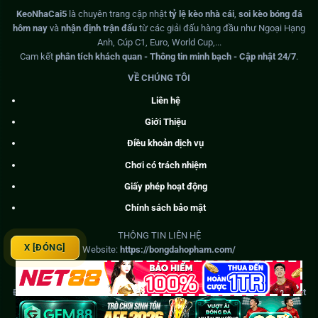
KeoNhaCai5
là chuyên trang cập nhật
tỷ lệ kèo nhà cái
,
soi kèo bóng đá
hôm nay
và
nhận định trận đấu
từ các giải đấu hàng đầu như Ngoại Hạng
Anh, Cúp C1, Euro, World Cup,...
Cam kết
phân tích khách quan - Thông tin minh bạch - Cập nhật 24/7
.
VỀ CHÚNG TÔI
Liên hệ
Giới Thiệu
Điều khoản dịch vụ
Chơi có trách nhiệm
Giấy phép hoạt động
Chính sách bảo mật
THÔNG TIN LIÊN HỆ
X [ĐÓNG]
Website:
https://bongdahopham.com/
Email:
support@vn88vip.io
Số điện thoại:
(+84) 093 786 7123
Địa chỉ:
40 Nguyễn Tri Phương, Phường 6, Quận 10, TP. Hồ Chí Minh, Việt
Nam