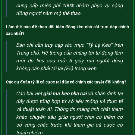
cung cấp miễn phí 100% nhằm phục vụ cộng
đồng người hâm mộ thể thao.
Làm thế nào để theo dõi biến động kèo nhà cái trực tiếp chính
xác nhất?
Bạn chỉ cần truy cập vào mục “Tỷ Lệ Kèo” trên
Trang chủ. Hệ thống của chúng tôi tự động làm
mới dữ liệu sau mỗi 3 giây mà người dùng
không cần phải tải lại (F5) trang web.
Các dự đoán tỷ lệ cá cược tại đây có chính xác tuyệt đối không?
Các bài viết
giai ma keo nha cai
và nhận định tại
đây được tổng hợp từ số liệu thống kê thực tế
và thuật toán AI. Thông tin mang tính chất tham
khảo chuyên sâu, giúp người chơi có thêm cơ
sở vững chắc trước khi tham gia cá cược có
trách nhiệm.