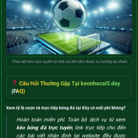
Theo dõi kèo trực tuyến từ nhà cái để nắm được xu hướng dự đoán
Câu Hỏi Thường Gặp Tại keonhacai5.day
(FAQ)
Xem tỷ lệ cược và trực tiếp bóng đá tại đây có mất phí không?
Hoàn toàn miễn phí. Toàn bộ dịch vụ từ xem
kèo bóng đá trực tuyến
, link trực tiếp cho đến
các bài viết nhận định tại website đều được