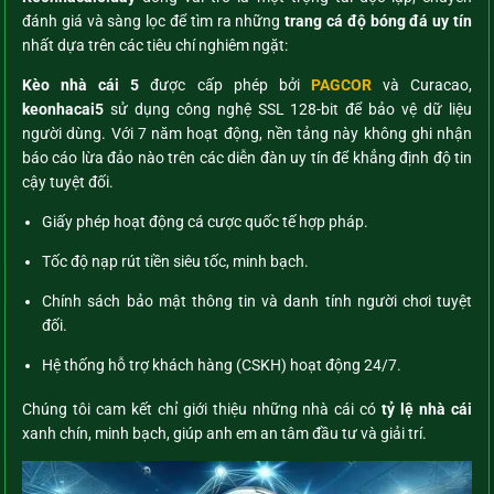
đánh giá và sàng lọc để tìm ra những
trang cá độ bóng đá uy tín
nhất dựa trên các tiêu chí nghiêm ngặt:
Kèo nhà cái 5
được cấp phép bởi
PAGCOR
và Curacao,
keonhacai5
sử dụng công nghệ SSL 128-bit để bảo vệ dữ liệu
người dùng. Với 7 năm hoạt động, nền tảng này không ghi nhận
báo cáo lừa đảo nào trên các diễn đàn uy tín để khẳng định độ tin
cậy tuyệt đối.
Giấy phép hoạt động cá cược quốc tế hợp pháp.
Tốc độ nạp rút tiền siêu tốc, minh bạch.
Chính sách bảo mật thông tin và danh tính người chơi tuyệt
đối.
Hệ thống hỗ trợ khách hàng (CSKH) hoạt động 24/7.
Chúng tôi cam kết chỉ giới thiệu những nhà cái có
tỷ lệ nhà cái
xanh chín, minh bạch, giúp anh em an tâm đầu tư và giải trí.