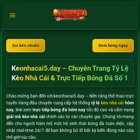
Chuyển
đến
×
nội
dung
Soi kèo chuẩn
Xem bóng ngay
Keonhacai5.day – Chuyên Trang Tỷ Lệ
Kèo Nhà Cái & Trực Tiếp Bóng Đá Số 1
Chào mừng bạn đến với keonhacai5.day – Nền tảng thể thao trực
tuyến hàng đầu chuyên cung cấp hệ thống
tỷ lệ
kèo nhà cái
hôm
nay
, link xem
trực tiếp bóng đá hôm nay
tốc độ cao và cẩm nang
giải mã kèo nhà cái
chính xác từ các chuyên gia. Chúng tôi mang
đến cho người hâm mộ một hệ sinh thái bóng đá toàn diện, cập
nhật real-time 24/7 để bạn không bỏ lỡ bất kỳ biến động nào của
thế giới túc cầu.