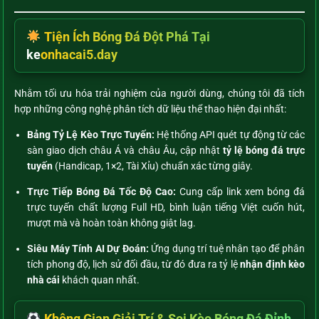
Tiện Ích Bóng Đá Đột Phá Tại
keonhacai5.day
Nhằm tối ưu hóa trải nghiệm của người dùng, chúng tôi đã tích
hợp những công nghệ phân tích dữ liệu thể thao hiện đại nhất:
Bảng Tỷ Lệ Kèo Trực Tuyến:
Hệ thống API quét tự động từ các
sàn giao dịch châu Á và châu Âu, cập nhật
tỷ lệ bóng đá trực
tuyến
(Handicap, 1×2, Tài Xỉu) chuẩn xác từng giây.
Trực Tiếp Bóng Đá Tốc Độ Cao:
Cung cấp link xem bóng đá
trực tuyến chất lượng Full HD, bình luận tiếng Việt cuốn hút,
mượt mà và hoàn toàn không giật lag.
Siêu Máy Tính AI Dự Đoán:
Ứng dụng trí tuệ nhân tạo để phân
tích phong độ, lịch sử đối đầu, từ đó đưa ra tỷ lệ
nhận định kèo
nhà cái
khách quan nhất.
Không Gian Giải Trí & Soi Kèo Bóng Đá Đỉnh