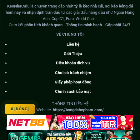
KeoNhaCai5
là chuyên trang cập nhật
tỷ lệ kèo nhà cái
,
soi kèo bóng đá
hôm nay
và
nhận định trận đấu
từ các giải đấu hàng đầu như Ngoại Hạng
Anh, Cúp C1, Euro, World Cup,...
Cam kết
phân tích khách quan - Thông tin minh bạch - Cập nhật 24/7
.
VỀ CHÚNG TÔI
Liên hệ
Giới Thiệu
Điều khoản dịch vụ
Chơi có trách nhiệm
Giấy phép hoạt động
Chính sách bảo mật
THÔNG TIN LIÊN HỆ
X [ĐÓNG]
Website:
https://bongdahopham.com/
Email:
support@vn88vip.io
Số điện thoại:
(+84) 093 786 7123
Địa chỉ:
40 Nguyễn Tri Phương, Phường 6, Quận 10, TP. Hồ Chí Minh, Việt
Nam