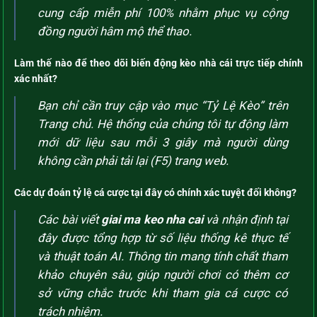
cung cấp miễn phí 100% nhằm phục vụ cộng
đồng người hâm mộ thể thao.
Làm thế nào để theo dõi biến động kèo nhà cái trực tiếp chính
xác nhất?
Bạn chỉ cần truy cập vào mục “Tỷ Lệ Kèo” trên
Trang chủ. Hệ thống của chúng tôi tự động làm
mới dữ liệu sau mỗi 3 giây mà người dùng
không cần phải tải lại (F5) trang web.
Các dự đoán tỷ lệ cá cược tại đây có chính xác tuyệt đối không?
Các bài viết
giai ma keo nha cai
và nhận định tại
đây được tổng hợp từ số liệu thống kê thực tế
và thuật toán AI. Thông tin mang tính chất tham
khảo chuyên sâu, giúp người chơi có thêm cơ
sở vững chắc trước khi tham gia cá cược có
trách nhiệm.