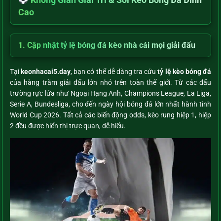
Cao
1. Cập nhật tỷ lệ bóng đá kèo nhà cái mọi giải đấu
Tại
keonhacai5.day
, bạn có thể dễ dàng tra cứu
tỷ lệ kèo bóng đá
của hàng trăm giải đấu lớn nhỏ trên toàn thế giới. Từ các đấu
trường rực lửa như Ngoại Hạng Anh, Champions League, La Liga,
Serie A, Bundesliga, cho đến ngày hội bóng đá lớn nhất hành tinh
World Cup 2026. Tất cả các biến động odds, kèo rung hiệp 1, hiệp
2 đều được hiển thị trực quan, dễ hiểu.