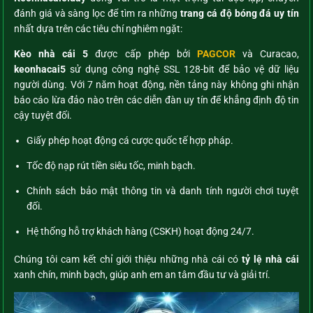
đánh giá và sàng lọc để tìm ra những
trang cá độ bóng đá uy tín
nhất dựa trên các tiêu chí nghiêm ngặt:
Kèo nhà cái 5
được cấp phép bởi
PAGCOR
và Curacao,
keonhacai5
sử dụng công nghệ SSL 128-bit để bảo vệ dữ liệu
người dùng. Với 7 năm hoạt động, nền tảng này không ghi nhận
báo cáo lừa đảo nào trên các diễn đàn uy tín để khẳng định độ tin
cậy tuyệt đối.
Giấy phép hoạt động cá cược quốc tế hợp pháp.
Tốc độ nạp rút tiền siêu tốc, minh bạch.
Chính sách bảo mật thông tin và danh tính người chơi tuyệt
đối.
Hệ thống hỗ trợ khách hàng (CSKH) hoạt động 24/7.
Chúng tôi cam kết chỉ giới thiệu những nhà cái có
tỷ lệ nhà cái
xanh chín, minh bạch, giúp anh em an tâm đầu tư và giải trí.