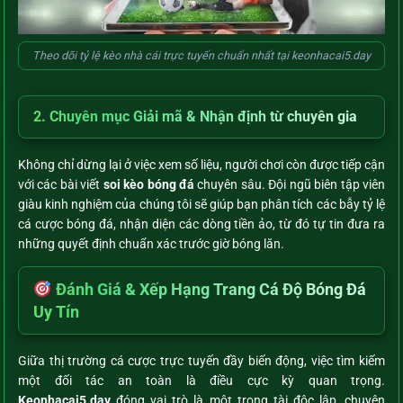
Theo dõi tỷ lệ kèo nhà cái trực tuyến chuẩn nhất tại keonhacai5.day
2. Chuyên mục Giải mã & Nhận định từ chuyên gia
Không chỉ dừng lại ở việc xem số liệu, người chơi còn được tiếp cận
với các bài viết
soi kèo bóng đá
chuyên sâu. Đội ngũ biên tập viên
giàu kinh nghiệm của chúng tôi sẽ giúp bạn phân tích các bẫy tỷ lệ
cá cược bóng đá, nhận diện các dòng tiền ảo, từ đó tự tin đưa ra
những quyết định chuẩn xác trước giờ bóng lăn.
Đánh Giá & Xếp Hạng Trang Cá Độ Bóng Đá
Uy Tín
Giữa thị trường cá cược trực tuyến đầy biến động, việc tìm kiếm
một đối tác an toàn là điều cực kỳ quan trọng.
K
eonhacai5.day
đóng vai trò là một trọng tài độc lập, chuyên