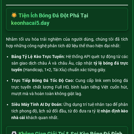
Tiện Ích Bóng Đá Đột Phá Tại
keonhacai5.day
Nhằm tối ưu hóa trải nghiệm của người dùng, chúng tôi đã tích
hợp những công nghệ phân tích dữ liệu thể thao hiện đại nhất:
Bảng Tỷ Lệ Kèo Trực Tuyến:
Hệ thống API quét tự động từ các
sàn giao dịch châu Á và châu Âu, cập nhật
tỷ lệ bóng đá trực
tuyến
(Handicap, 1×2, Tài Xỉu) chuẩn xác từng giây.
Trực Tiếp Bóng Đá Tốc Độ Cao:
Cung cấp link xem bóng đá
trực tuyến chất lượng Full HD, bình luận tiếng Việt cuốn hút,
mượt mà và hoàn toàn không giật lag.
Siêu Máy Tính AI Dự Đoán:
Ứng dụng trí tuệ nhân tạo để phân
tích phong độ, lịch sử đối đầu, từ đó đưa ra tỷ lệ
nhận định kèo
nhà cái
khách quan nhất.
Không Gian Giải Trí & Soi Kèo Bóng Đá Đỉnh