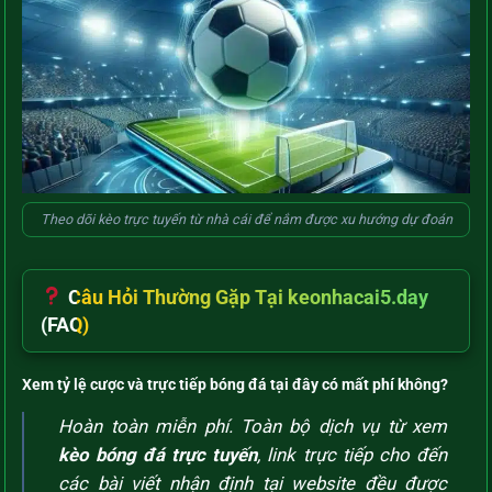
Theo dõi kèo trực tuyến từ nhà cái để nắm được xu hướng dự đoán
Câu Hỏi Thường Gặp Tại keonhacai5.day
(FAQ)
Xem tỷ lệ cược và trực tiếp bóng đá tại đây có mất phí không?
Hoàn toàn miễn phí. Toàn bộ dịch vụ từ xem
kèo bóng đá trực tuyến
, link trực tiếp cho đến
các bài viết nhận định tại website đều được