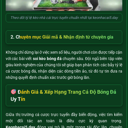
Theo dõi tỷ lệ kèo nhà cái trực tuyến chuẩn nhất tại keonhacai5.day
2. Chuyên mục Giải mã & Nhận định từ chuyên gia
Không chỉ dừng lại ở việc xem số liệu, người chơi còn được tiếp cận
với các bài viết
soi kèo bóng đá
chuyên sâu. Đội ngũ biên tập viên
giàu kinh nghiệm của chúng tôi sẽ giúp bạn phân tích các bẫy tỷ lệ
cá cược bóng đá, nhận diện các dòng tiền ảo, từ đó tự tin đưa ra
những quyết định chuẩn xác trước giờ bóng lăn.
Đánh Giá & Xếp Hạng Trang Cá Độ Bóng Đá
Uy Tín
Giữa thị trường cá cược trực tuyến đầy biến động, việc tìm kiếm
một đối tác an toàn là điều cực kỳ quan trọng.
K
eonhacai5.day
đóng vai trò là một trọng tài độc lập, chuyên