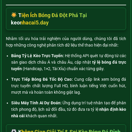
Tiện Ích Bóng Đá Đột Phá Tại
keonhacai5.day
Nhằm tối ưu hóa trải nghiệm của người dùng, chúng tôi đã tích
hợp những công nghệ phân tích dữ liệu thể thao hiện đại nhất:
Bảng Tỷ Lệ Kèo Trực Tuyến:
Hệ thống API quét tự động từ các
sàn giao dịch châu Á và châu Âu, cập nhật
tỷ lệ bóng đá trực
tuyến
(Handicap, 1×2, Tài Xỉu) chuẩn xác từng giây.
Trực Tiếp Bóng Đá Tốc Độ Cao:
Cung cấp link xem bóng đá
trực tuyến chất lượng Full HD, bình luận tiếng Việt cuốn hút,
mượt mà và hoàn toàn không giật lag.
Siêu Máy Tính AI Dự Đoán:
Ứng dụng trí tuệ nhân tạo để phân
tích phong độ, lịch sử đối đầu, từ đó đưa ra tỷ lệ
nhận định kèo
nhà cái
khách quan nhất.
Không Gian Giải Trí & Soi Kèo Bóng Đá Đỉnh