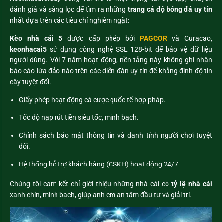
đánh giá và sàng lọc để tìm ra những
trang cá độ bóng đá uy tín
nhất dựa trên các tiêu chí nghiêm ngặt:
Kèo nhà cái 5
được cấp phép bởi
PAGCOR
và Curacao,
keonhacai5
sử dụng công nghệ SSL 128-bit để bảo vệ dữ liệu
người dùng. Với 7 năm hoạt động, nền tảng này không ghi nhận
báo cáo lừa đảo nào trên các diễn đàn uy tín để khẳng định độ tin
cậy tuyệt đối.
Giấy phép hoạt động cá cược quốc tế hợp pháp.
Tốc độ nạp rút tiền siêu tốc, minh bạch.
Chính sách bảo mật thông tin và danh tính người chơi tuyệt
đối.
Hệ thống hỗ trợ khách hàng (CSKH) hoạt động 24/7.
Chúng tôi cam kết chỉ giới thiệu những nhà cái có
tỷ lệ nhà cái
xanh chín, minh bạch, giúp anh em an tâm đầu tư và giải trí.