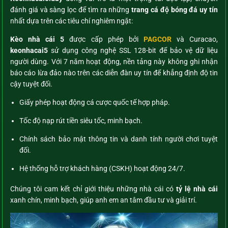
đánh giá và sàng lọc để tìm ra những
trang cá độ bóng đá uy tín
nhất dựa trên các tiêu chí nghiêm ngặt:
Kèo nhà cái 5
được cấp phép bởi
PAGCOR
và Curacao,
keonhacai5
sử dụng công nghệ SSL 128-bit để bảo vệ dữ liệu
người dùng. Với 7 năm hoạt động, nền tảng này không ghi nhận
báo cáo lừa đảo nào trên các diễn đàn uy tín để khẳng định độ tin
cậy tuyệt đối.
Giấy phép hoạt động cá cược quốc tế hợp pháp.
Tốc độ nạp rút tiền siêu tốc, minh bạch.
Chính sách bảo mật thông tin và danh tính người chơi tuyệt
đối.
Hệ thống hỗ trợ khách hàng (CSKH) hoạt động 24/7.
Chúng tôi cam kết chỉ giới thiệu những nhà cái có
tỷ lệ nhà cái
xanh chín, minh bạch, giúp anh em an tâm đầu tư và giải trí.