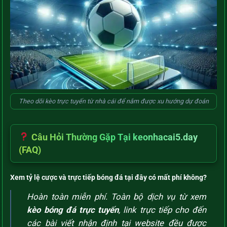
Theo dõi kèo trực tuyến từ nhà cái để nắm được xu hướng dự đoán
Câu Hỏi Thường Gặp Tại keonhacai5.day
(FAQ)
Xem tỷ lệ cược và trực tiếp bóng đá tại đây có mất phí không?
Hoàn toàn miễn phí. Toàn bộ dịch vụ từ xem
kèo bóng đá trực tuyến
, link trực tiếp cho đến
các bài viết nhận định tại website đều được