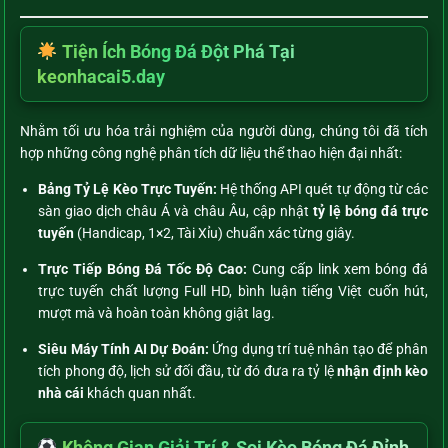
Tiện Ích Bóng Đá Đột Phá Tại
keonhacai5.day
Nhằm tối ưu hóa trải nghiệm của người dùng, chúng tôi đã tích
hợp những công nghệ phân tích dữ liệu thể thao hiện đại nhất:
Bảng Tỷ Lệ Kèo Trực Tuyến:
Hệ thống API quét tự động từ các
sàn giao dịch châu Á và châu Âu, cập nhật
tỷ lệ bóng đá trực
tuyến
(Handicap, 1×2, Tài Xỉu) chuẩn xác từng giây.
Trực Tiếp Bóng Đá Tốc Độ Cao:
Cung cấp link xem bóng đá
trực tuyến chất lượng Full HD, bình luận tiếng Việt cuốn hút,
mượt mà và hoàn toàn không giật lag.
Siêu Máy Tính AI Dự Đoán:
Ứng dụng trí tuệ nhân tạo để phân
tích phong độ, lịch sử đối đầu, từ đó đưa ra tỷ lệ
nhận định kèo
nhà cái
khách quan nhất.
Không Gian Giải Trí & Soi Kèo Bóng Đá Đỉnh