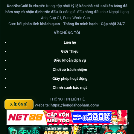
KeoNhaCai5
là chuyên trang cập nhật
tỷ lệ kèo nhà cái
,
soi kèo bóng đá
hôm nay
và
nhận định trận đấu
từ các giải đấu hàng đầu như Ngoại Hạng
Anh, Cúp C1, Euro, World Cup,...
Cam kết
phân tích khách quan - Thông tin minh bạch - Cập nhật 24/7
.
VỀ CHÚNG TÔI
Liên hệ
Giới Thiệu
Điều khoản dịch vụ
Chơi có trách nhiệm
Giấy phép hoạt động
Chính sách bảo mật
THÔNG TIN LIÊN HỆ
X [ĐÓNG]
Website:
https://bongdahopham.com/
Email:
support@vn88vip.io
Số điện thoại:
(+84) 093 786 7123
Địa chỉ:
40 Nguyễn Tri Phương, Phường 6, Quận 10, TP. Hồ Chí Minh, Việt
Nam