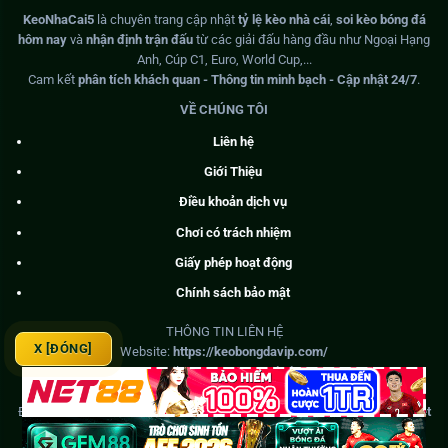
KeoNhaCai5
là chuyên trang cập nhật
tỷ lệ kèo nhà cái
,
soi kèo bóng đá
hôm nay
và
nhận định trận đấu
từ các giải đấu hàng đầu như Ngoại Hạng
Anh, Cúp C1, Euro, World Cup,...
Cam kết
phân tích khách quan - Thông tin minh bạch - Cập nhật 24/7
.
VỀ CHÚNG TÔI
Liên hệ
Giới Thiệu
Điều khoản dịch vụ
Chơi có trách nhiệm
Giấy phép hoạt động
Chính sách bảo mật
THÔNG TIN LIÊN HỆ
X [ĐÓNG]
Website:
https://keobongdavip.com/
Email:
support@vn88vip.io
Số điện thoại:
(+84) 093 786 7123
Địa chỉ:
40 Nguyễn Tri Phương, Phường 6, Quận 10, TP. Hồ Chí Minh, Việt
Nam