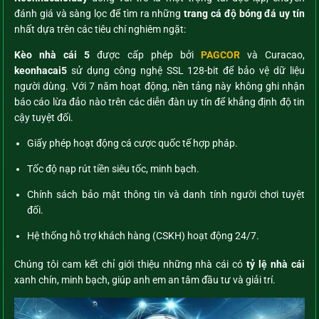
đánh giá và sàng lọc để tìm ra những
trang cá độ bóng đá uy tín
nhất dựa trên các tiêu chí nghiêm ngặt:
Kèo nhà cái 5
được cấp phép bởi
PAGCOR
và Curacao,
keonhacai5
sử dụng công nghệ SSL 128-bit để bảo vệ dữ liệu
người dùng. Với 7 năm hoạt động, nền tảng này không ghi nhận
báo cáo lừa đảo nào trên các diễn đàn uy tín để khẳng định độ tin
cậy tuyệt đối.
Giấy phép hoạt động cá cược quốc tế hợp pháp.
Tốc độ nạp rút tiền siêu tốc, minh bạch.
Chính sách bảo mật thông tin và danh tính người chơi tuyệt
đối.
Hệ thống hỗ trợ khách hàng (CSKH) hoạt động 24/7.
Chúng tôi cam kết chỉ giới thiệu những nhà cái có
tỷ lệ nhà cái
xanh chín, minh bạch, giúp anh em an tâm đầu tư và giải trí.